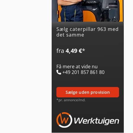
Sælg caterpillar 963 med
det samme
fra
4,49 €
*
Få mere at vide nu
+49 201 857 861 80
sælge uden provision
*pr. annonce/md.