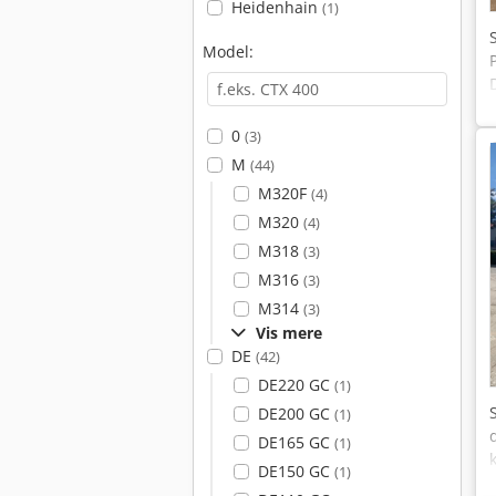
Heidenhain
(1)
Model:
0
(3)
M
(44)
M320F
(4)
M320
(4)
M318
(3)
M316
(3)
M314
(3)
Vis mere
DE
(42)
DE220 GC
(1)
DE200 GC
(1)
DE165 GC
(1)
DE150 GC
(1)