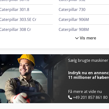
Caterpillar 301.8
Caterpillar 730
Caterpillar 303.5E Cr
Caterpillar 906M
Caterpillar 308 Cr
Caterpillar 908M
Vis mere
Caterpillar 313
Caterpillar 930M
Caterpillar 317
Caterpillar 938M
Caterpillar 323
Caterpillar 950M
Sælg brugte maskine
Caterpillar 330
Caterpillar 953
Indryk nu en annonce
11 millioner af køber
Få mere at vide nu
+49 201 857 861 80