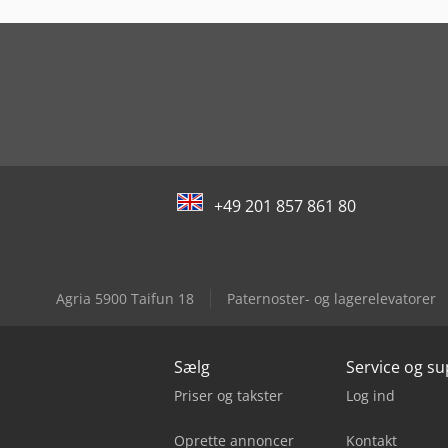
+49 201 857 861 80
Agria 5900 Taifun 18
Paternoster- og lagerelevatorer
Sælg
Service og s
Priser og takster
Log ind
Oprette annoncer
Kontakt