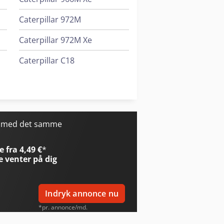
Caterpillar 972M
Caterpillar 972M Xe
Caterpillar C18
Caterpillar C32
Caterpillar Mh3024
r med det samme
 fra 4,49 €
*
e
venter på dig
Indryk annonce nu
*pr. annonce/md.