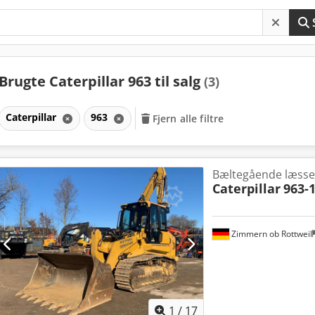
Brugte Caterpillar 963 til salg
(3)
Caterpillar
963
Fjern alle filtre
Bæltegående læss
Caterpillar
963-
Zimmern ob Rottweil
1
/
17