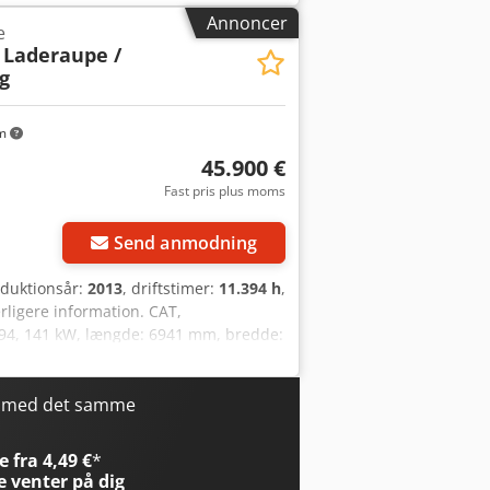
Annoncer
e
 Laderaupe /
g
km
45.900 €
Fast pris plus moms
Send anmodning
oduktionsår:
2013
, driftstimer:
11.394 h
,
rligere information. CAT,
.394, 141 kW, længde: 6941 mm, bredde:
6,6 l, maks. hastighed: 10 km/t, radio,
rbejdslygter, stikdåse: 12V, video
heder til salg. * Beliggenhed: Kun 30
r med det samme
* Specialister i transport & shipping i
salg og ændringer forbeholdes. * Bytte
 fra 4,49 €
*
af brugt maskine gælder udelukkende
e
venter på dig