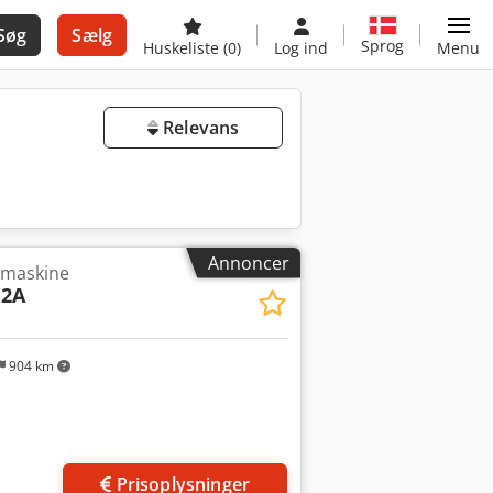
Søg
Sælg
Sprog
Huskeliste
(0)
Log ind
Menu
Relevans
Annoncer
emaskine
12A
904 km
Prisoplysninger