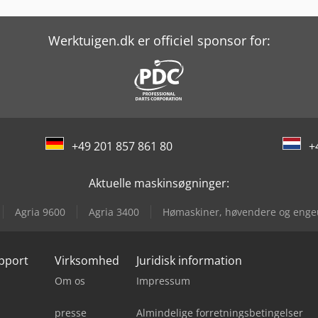
Werktuigen.dk er officiel sponsor for:
+49 201 857 861 80
+
Aktuelle maskinsøgninger:
Agria 9600
Agria 3400
Hømaskiner, høvendere og enge
upport
Virksomhed
Juridisk information
Om os
Impressum
presse
Almindelige forretningsbetingelser