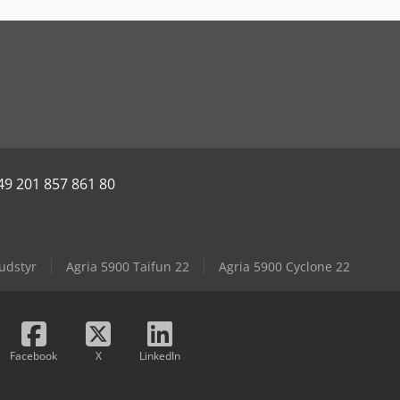
49 201 857 861 80
udstyr
Agria 5900 Taifun 22
Agria 5900 Cyclone 22
Facebook
X
LinkedIn