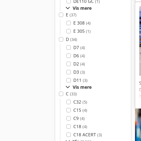
DE110 GC
(1)
Vis mere
E
(37)
E 308
(4)
E 305
(1)
D
(34)
D7
(4)
D6
(4)
D2
(4)
D3
(3)
D11
(3)
Vis mere
C
(33)
C32
(5)
C15
(4)
C9
(4)
C18
(4)
C18 ACERT
(3)