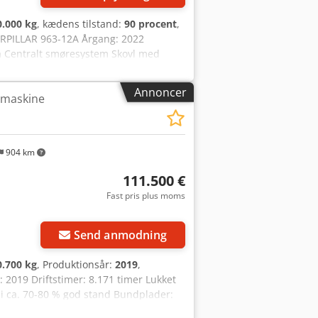
0.000 kg
, kædens tilstand:
90 procent
,
ERPILLAR 963-12A Årgang: 2022
a Centralt smøresystem Skovl med
Dcedpfx Ajyidn Tshisk CAT C7.1 motor
Annoncer
emaskine
904 km
111.500 €
Fast pris plus moms
Send anmodning
0.700 kg
, Produktionsår:
2019
,
 2019 Driftstimer: 8.171 timer Lukket
 ca. 70-80 % god stand Bundplader:
EPA Driftsvægt: 20,7 ton.