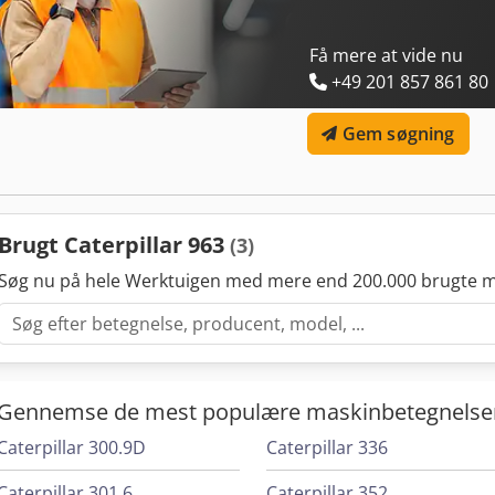
Jaweed GmbH's salgs- og leveringsbetingelser (AGB). * Flere inform
betingelser findes på vores hjemmeside. Salget sker efter vores gæ
(AGB).
Få mere at vide nu
+49 201 857 861 80
Gem søgning
Brugt Caterpillar 963
(3)
Søg nu på hele Werktuigen med mere end 200.000 brugte m
Gennemse de mest populære maskinbetegnelse
Caterpillar 300.9D
Caterpillar 336
Caterpillar 301.6
Caterpillar 352