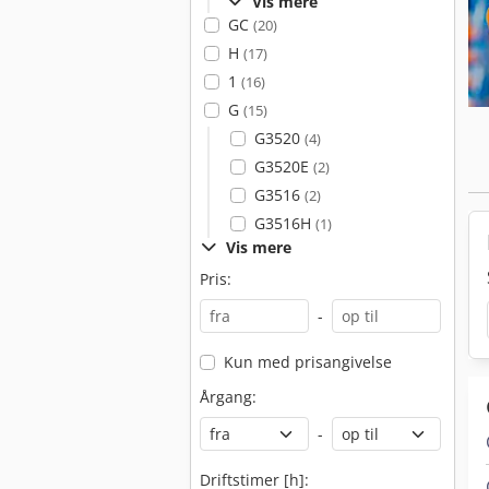
Vis mere
GC
(20)
H
(17)
1
(16)
G
(15)
G3520
(4)
G3520E
(2)
G3516
(2)
G3516H
(1)
Vis mere
Pris:
-
Kun med prisangivelse
Årgang:
-
Driftstimer [h]: