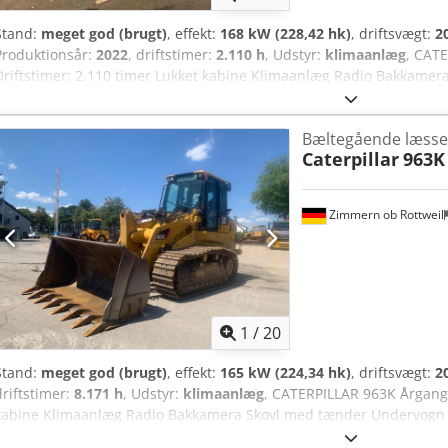
Stand:
meget god (brugt)
, effekt:
168 kW (228,42 hk)
, driftsvægt:
2
Produktionsår:
2022
, driftstimer:
2.110 h
, Udstyr:
klimaanlæg
, CAT
Driftstimer: 2.110 timer Lukket kabine Klimaanlæg Radio Bakkamer
tænder Understel i ca. 90 % god stand Bundplader: 550 mm brede 
med 168,9 kW Riveventil CE/EPA Driftvægt: 20 ton.
Bæltegående læss
Caterpillar
963K
Zimmern ob Rottweil
1
/
20
Stand:
meget god (brugt)
, effekt:
165 kW (224,34 hk)
, driftsvægt:
2
driftstimer:
8.171 h
, Udstyr:
klimaanlæg
, CATERPILLAR 963K Årgang:
kabine Klimaanlæg Radio Bakkamera Skovl med tænder Undervogn i
550 mm brede Motor med 165 kW Djdpfsznirpsx Ahijck Riveventil CE/