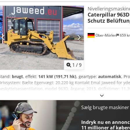
Nivelleringsmaskin
Caterpillar
963D
Schutz Belüftun
Ober-Mörlen
659 
1
/
9
Stand:
brugt
, effekt:
141 kW (191,71 hk)
, geartype:
automatisk
, Pr
Drivsystem: Bælte Egenvægt: 20.220 kg Kontakt Emal Jaweed for yde
beskyttelsesventilation, model 963D, årgang: 2013, driftstimer: 11
2400 mm, højde: 3335 mm, vægt: 20.220 kg, Euro III a, slagvolumen: 
klimaanlæg, USB/AUX, lydsystem, bakkamera, stålbælter, kabinelys, a
tilgængelig, meget god stand! Øvrigt: * Vi tilbyder mere end 200 en
Sælg brugte maskine
km nord for Frankfurt/M Lufthavn. * Finansiering og leasing muligt. 
hele verden. * Der tages forbehold for tryk- og skrivefejl. * Mellem
Indryk nu en annonce
er muligt! Dcedpfsyn Nf Dox Ahisk * Ved køb af køretøj eller salg 
11 millioner af køber