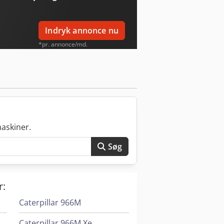
ationer samt vores generelle
ldende salgs- og leveringsbetingelser
Indryk annonce nu
*pr. annonce/md.
askiner.
Søg
r:
Caterpillar 966M
Caterpillar 966M Xe