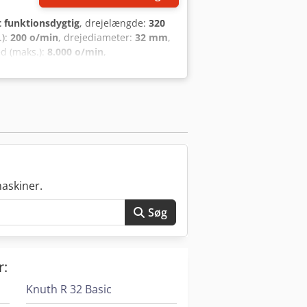
t funktionsdygtig
, drejelængde:
320
.):
200 o/min
, drejediameter:
32 mm
,
d (maks.):
8.000 o/min
,
efaset
, bar passage:
39 mm
,
en L32-1M8, årgang 2018, FMB turbo 3-
en Chsdey Emnfjpfx Ab Tea ON/OFF:
)
askiner.
Søg
r:
Knuth R 32 Basic