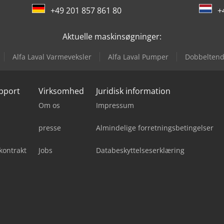
+49 201 857 861 80
+
Aktuelle maskinsøgninger:
Alfa Laval Varmeveksler
Alfa Laval Pumper
Dobbeltend
upport
Virksomhed
Juridisk information
Om os
Impressum
presse
Almindelige forretningsbetingelser
kontrakt
Jobs
Databeskyttelseserklæring