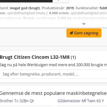
Stand:
meget god (brugt)
, Produktionsår:
2019
, Funktionalitet:
fuld
mm
, spindelhastighed (maks.):
8.000 o/min
, spindelhastighed (min
spindelboring:
39 mm
, samlet vægt:
2.850 kg
, omdrejningshastighe
omdrejningshastighed (min.):
8.000 o/min
, type indgangsstrøm:
tr
Pladsbehov: ca. 2,5 x 1,4 x 1,75 + FMB m CNC langdrejebænk: Citiz
Gem søgning
36 stanglader og spånbånd med "0" driftstimer. LFV-funktion: ing
5.465 timer (pr. 22.04.2026) Driftstimer: 32.110 timer (pr. 22.04.2026
Brugt Citizen Cincom L32-1M8
(1)
Søg nu på hele Werktuigen med mere end 200.000 brugte m
Gennemse de mest populære maskinbetegnelse
Brother Tc-32Bn Qt
Gildemeister Mf Twin 65 Y