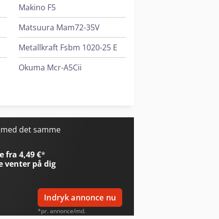
Makino F5
Matsuura Mam72-35V
Metallkraft Fsbm 1020-25 E
Okuma Mcr-A5Cii
Okuma Mf-46Va/B
Sunnen Mbb-1660
r med det samme
 fra 4,49 €
*
e
venter på dig
Indryk annonce nu
*pr. annonce/md.