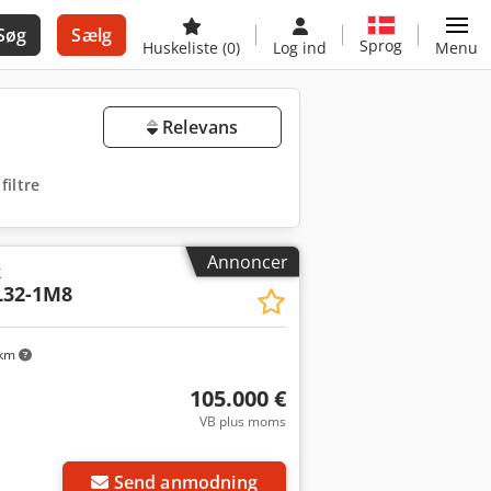
Søg
Sælg
Sprog
Huskeliste
(0)
Log ind
Menu
Relevans
 filtre
Annoncer
k
L32-1M8
 km
105.000 €
VB plus moms
Send anmodning