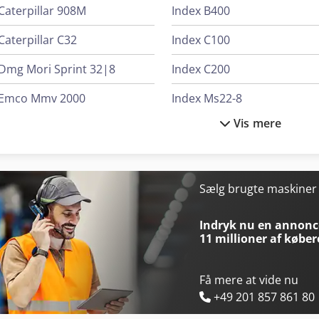
Caterpillar 908M
Index B400
Caterpillar C32
Index C100
Dmg Mori Sprint 32|8
Index C200
Emco Mmv 2000
Index Ms22-8
Vis mere
Eumach Lbm-1500
Index Ms32-6
Gildemeister Ct 40
Index R200
Gildemeister Ctx 210
Kbm M2S92
Sælg brugte maskine
Gildemeister Ctx 320 Linear V5
Knuth Kpb 30
Indryk nu en annonce
11 millioner af køber
Få mere at vide nu
+49 201 857 861 80