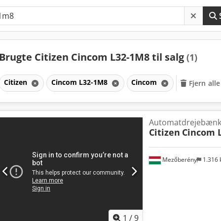
Brugte Citizen Cincom L32-1M8 til salg
(1)
Citizen
Cincom L32-1M8
Cincom
Fjern alle
Automatdrejebæn
Citizen
Cincom 
Mezőberény
1.316
1
/
9