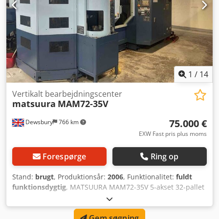
1
/
14
Vertikalt bearbejdningscenter
matsuura
MAM72-35V
75.000 €
Dewsbury
766 km
EXW Fast pris plus moms
Forespørge
Ring op
Stand:
brugt
, Produktionsår:
2006
, Funktionalitet:
fuldt
funktionsdygtig
, MATSUURA MAM72-35V 5-akset 32-pallet
bearbejdningscenter G-TECH 16i styring Chsdpfx Asx U D
Twocyja 2006 maskine Leveres med 20 BT 40 værktøjer og 5
Gem søgning
paller 15.000 omdr./min. spindel. £65.000 plus moms.