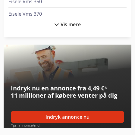
Eisele Vms 350
Eisele Vms 370
Vis mere
Emco Mmv 2000
Eumach Hsm-5Xc
Favretto Md 200
Haas Umc-500
Haas Umc-750
Indryk nu en annonce fra 4,49 €
*
Matsuura H.plus-300
11 millioner af købere
venter på dig
Matsuura H.plus-405
Matsuura H.plus-630
Indryk annonce nu
Matsuura Lumex Avance-25
*pr. annonce/md.