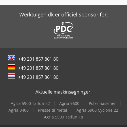
Matsuura Vx-1000
Metallkraft Fsm 2550
Werktuigen.dk er officiel sponsor for:
Metallkraft Lms 400
Metallkraft Mbsm 75-20
Metallkraft Vmbs 1408
+49 201 857 861 80
Muratec Mw40
+49 201 857 861 80
Okuma Ma-400Ha
+49 201 857 861 80
Okuma Mb-4000H
Aktuelle maskinsøgninger:
Okuma Mb-5000H
Agria 5900 Taifun 22
Agria 9600
Polermaskiner
Okuma Mcr-A5Cii
Agria 3400
Presse til metal
Agria 5900 Cyclone 22
Agria 5900 Taifun 18
Voumard 5A