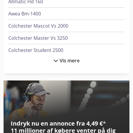
Allmatic Hd 160
Awea Bm-1400
Colchester Mascot Vs 2000
Colchester Master Vs 3250
Colchester Student 2500
Vis mere
Colchester Triumph Vs 2500
Dmg Mori Clx 350
Dmg Mori Clx 550
Dmg Mori Ctx Alpha 500
Dmg Mori Ctx Beta 1250 4A
Indryk nu en annonce fra 4,49 €
*
Eisele Vms 350
11 millioner af købere
venter på dig