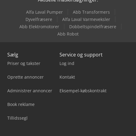
Metallkraft Msbm 1520-17 Pro S
Alfa Laval Pumper
Abb Transformers
Metallkraft Vmbs 1610
Dyvelfræsere
Alfa Laval Varmeveksler
Abb Elektromotorer
Dobbeltspindelfræsere
Weiler Commodor 180 Gsd
Abb Robot
Sælg
Service og support
Priser og takster
Log ind
Oprette annoncer
Kontakt
Administrer annoncer
Eksempel-købskontrakt
Book reklame
Tillidssegl