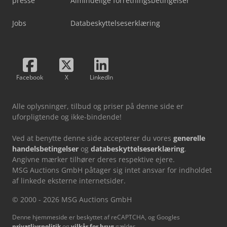
presse
Almindelige forretningsbetingelser
Jobs
Databeskyttelseserklæring
Facebook
X
LinkedIn
Alle oplysninger, tilbud og priser på denne side er
uforpligtende og ikke-bindende!
Ved at benytte denne side accepterer du vores
generelle
handelsbetingelser
og
databeskyttelseserklæring
.
Angivne mærker tilhører deres respektive ejere.
MSG Auctions GmbH påtager sig intet ansvar for indholdet
af linkede eksterne internetsider.
© 2000 - 2026 MSG Auctions GmbH
Denne hjemmeside er beskyttet af reCAPTCHA, og Googles
privatlivspolitik
og
vilkår for brug
gælder.