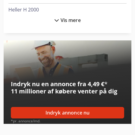
Heller H 2000
Vis mere
Heller H 6000
Hess Llb 300
Huvema Hu 230 Dg
Kami Dkm 410L
Lagun L 1600
Indryk nu en annonce fra 4,49 €
*
Linde E30/600H
11 millioner af købere
venter på dig
Linde E30/600Hl
Linde H160/1200
Indryk annonce nu
Linde H20D
*pr. annonce/md.
Linde H50/600D