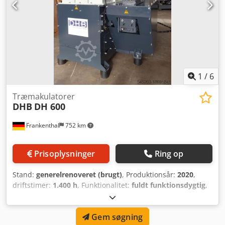
1
/
6
Træmakulatorer
DHB
DH 600
Frankenthal
752 km
Prisoplysninger
Ring op
Stand:
generelrenoveret (brugt)
, Produktionsår:
2020
,
driftstimer:
1.400 h
, Funktionalitet:
fuldt funktionsdygtig
,
Træflishugger DH600-18,5KW, rotorbredde 600 mm,
rotordiameter 222 mm, 28 knive, konkave, 4 friløbere,
Gem søgning
hydraulisk skub, årg. 2020, komplet fabriksrenoveret