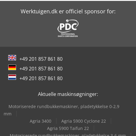
Linde H60D
Werktuigen.dk er officiel sponsor for:
Lissmac Sbm-L 1000 G1S2
Panhans 334/20
Panhans 336/20
+49 201 857 861 80
Panhans 680/200
+49 201 857 861 80
Panhans Bsb 500
+49 201 857 861 80
Panhans Bsb 600
Aktuelle maskinsøgninger:
Sahinler Hkm 60
Motoriserede rundbukkemaskiner, pladetykkelse 0-2,9
Scm Dmc Sd 60
mm
Agria 3400
Agria 5900 Cyclone 22
Socomec Sn 600
Agria 5900 Taifun 22
Motoriserede rundbukkemaskiner, pladetykkelse 3-6 mm