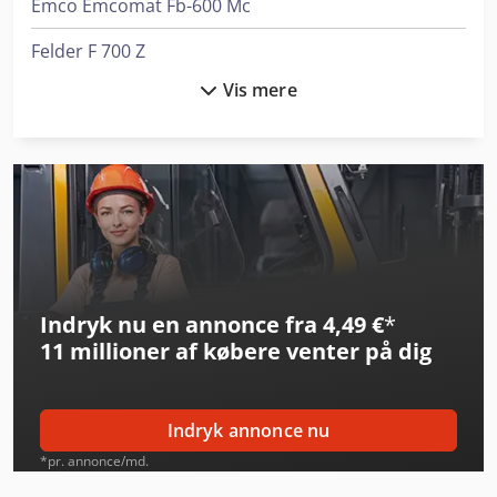
Emco Emcomat Fb-600 Mc
Felder F 700 Z
Vis mere
Felder F 900 Z
Felder K 700
Gildemeister Ctx 420 Linear V6
Gildemeister Nef 600
Heller H 6000
Indryk nu en annonce fra 4,49 €
*
Mazak Variaxis C-600
11 millioner af købere
venter på dig
Meber Sm 420
Omec 650 M
Indryk annonce nu
Panhans 680/200
*pr. annonce/md.