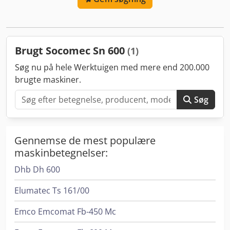
Motorbremse: ja / automatisk Udsugningstilslutning: 2 x
100 mm Maskinelængde: 1100 mm Maskinebredde: 670
mm Chsdpfx Ashpl Tfohcja Maskinehøjde: 2050 mm Vægt:
295 kg
Brugt Socomec Sn 600
(1)
Søg nu på hele Werktuigen med mere end 200.000
brugte maskiner.
Søg
Gennemse de mest populære
maskinbetegnelser:
Dhb Dh 600
Elumatec Ts 161/00
Emco Emcomat Fb-450 Mc