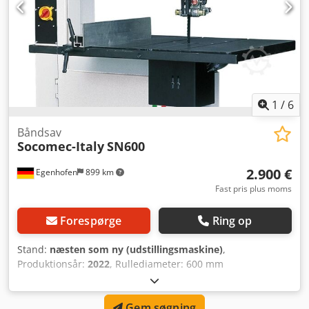
1
/
6
Båndsav
Socomec-Italy
SN600
2.900 €
Egenhofen
899 km
Fast pris plus moms
Forespørge
Ring op
Stand:
næsten som ny (udstillingsmaskine)
,
Produktionsår:
2022
, Rullediameter: 600 mm
Standerfremspring: 585 mm Skæredybde: 370 mm Bord
kan vippes: ja, 0 til +20° Bordstørrelse: 890 x 620 mm
Gem søgning
Båndhastighed: 18 m/min Motoreffekt: 2,2 kW / 400V