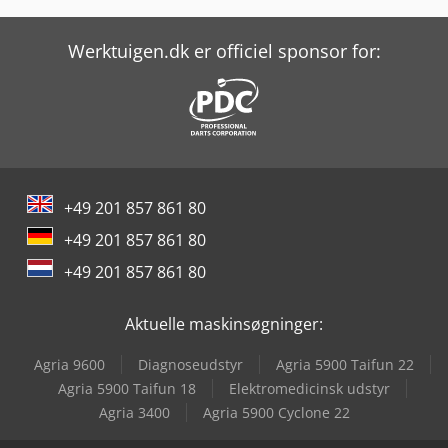
Panhans Bsb 500
Scm Class Si 400
Werktuigen.dk er officiel sponsor for:
Scm Dmc Sd 30
Scm Dmc Sd 60
Scm Minimax Si 400Es
+49 201 857 861 80
Scm Olimpic K 560
+49 201 857 861 80
Scm Profiset 60
+49 201 857 861 80
Scm Startech Cn V
Aktuelle maskinsøgninger:
Scm Superset Nt
Agria 9600
Diagnoseudstyr
Agria 5900 Taifun 22
Socomec Sn 400
Agria 5900 Taifun 18
Elektromedicinsk udstyr
Agria 3400
Agria 5900 Cyclone 22
Socomec Sn 700