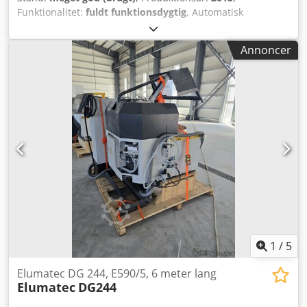
Funktionalitet:
fuldt funktionsdygtig
, Automatisk
dobbelthovedsav ELUMATEC DG 244 + E580 -5 Årgang 2015
Csdpewltqasfx Akasrf
Annoncer
1
/
5
Elumatec DG 244, E590/5, 6 meter lang
Elumatec
DG244