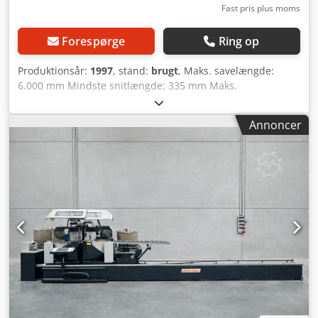
Fast pris plus moms
Forespørge
Ring op
Produktionsår:
1997
, stand:
brugt
, Maks. savelængde:
6.000 mm Mindste snitlængde: 335 mm Maks.
savklingediameter: 550 mm Automatisk
længdepositionering via E 255 styring Drejning indvendigt
Annoncer
og udvendigt: 22,5° - 90° - 140° Cjdpfxowmdx Rs Akajrf
Vinkling mellem 45 og 90 grader Digitale vinkelvisninger
Medfølgende rullebane
Minimumsmængdesprøjteanordning God stand