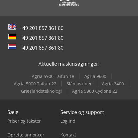
Elumatec Sbz 608
Elumatec Ts 161/00
+49 201 857 861 80
Emco Emcomill E350
+49 201 857 861 80
Huvema Hu 230 Dg
+49 201 857 861 80
Kaltenbach Kbs 750 Dg
Aktuelle maskinsøgninger:
Knuth Kb 1400
Agria 5900 Taifun 18
Agria 9600
Metallkraft Fsbm 1020-25 E
Agria 5900 Taifun 22
Slåmaskiner
Agria 3400
Græslandsteknologi
Agria 5900 Cyclone 22
Metallkraft Sbm 140-12
Sælg
Service og support
Priser og takster
Log ind
Oprette annoncer
Kontakt