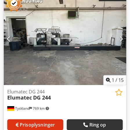
Medfølgende rullebane Spånsugning på begge enheder
Minimalt smøresystem Etiketprinter Maskinen leveres frit
ved lastbil
1
/
15
Elumatec DG 244
Elumatec
DG 244
Tyskland
769 km
Prisoplysninger
Ring op