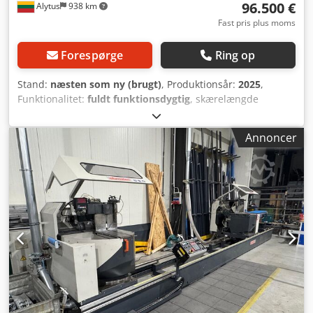
96.500 €
Alytus
938 km
Fast pris plus moms
Forespørge
Ring op
Stand:
næsten som ny (brugt)
, Produktionsår:
2025
,
Funktionalitet:
fuldt funktionsdygtig
, skærelængde
(maks.):
6.000 mm
, savklinge diameter:
550 mm
, som ny,
tidligere firma er gået konkurs Crjdpfxoy Rp Tzs Akajf
Annoncer