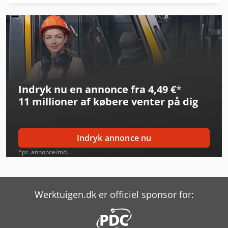
Bomar Ergonomic 340.278 Dgh
Bomar Individual 520.360 Dgh
Bomar Proficut 275.230 Dg
Bomar Workline 410.280 Dg
Indryk nu en annonce fra 4,49 €
*
Elumatec Ep 124
11 millioner af købere
venter på dig
Elumatec Mgs 72/30
Elumatec Sbz 140
Indryk annonce nu
Elumatec Sbz 122/75
*pr. annonce/md.
Elumatec Sbz 130
Elumatec Sbz 131
Werktuigen.dk er officiel sponsor for:
Elumatec Sbz 150