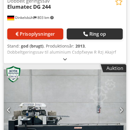
Dobbelt geringssav
Elumatec
DG 244
Dinkelsbühl
803 km
Prisoplysninger
Ring op
Stand:
god (brugt)
, Produktionsår:
2013
,
Dobbeltgeringssav til aluminium Csdpfxeyw R Rzj Akajrf
Savklinger kan drejes og vippes i hældning. Styring E355
Inklusive rundsavklinger og udsugning Tekniske data:
Auktion
Mindste snitlængde ved 90°: 375 mm Største snitlængde:
4500 mm Drejning indad pneumatisk 90° - 45° (manuelt op
til 22,5° indad og op til 140° udad med digital visning)
Hældningsvinkel indad pneumatisk 90° - 45°
(mellempositioner manuelt med digital visning og
revolveranslag) Savklingens diameter: 550 mm Savklingens
hastighed: 2250 1/min. Effekt pr. motor: 4 kW Mål: ca. 5790
/ 1840 / 1985 mm Vægt ca.: 2110 kg