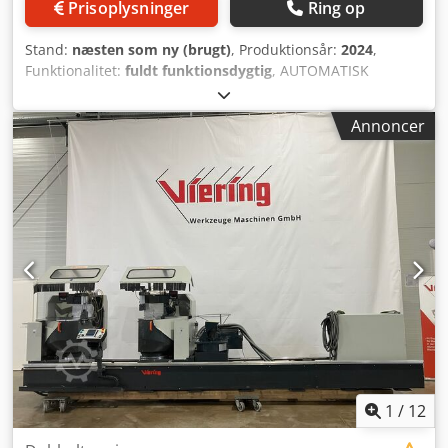
Prisoplysninger
Ring op
Stand:
næsten som ny (brugt)
, Produktionsår:
2024
,
Funktionalitet:
fuldt funktionsdygtig
, AUTOMATISK
TOHOVEDS SAV ELUMATEC DG 244 + E590/3 ÅR 2024
Cedpfx Ajy U E Tfskasrf
Annoncer
1
/
12