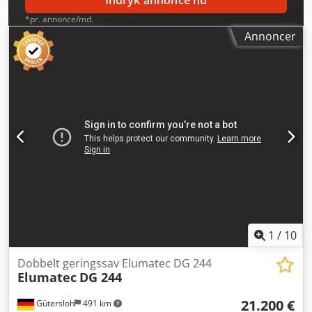
Indryk annonce nu
*pr. annonce/md.
Annoncer
1
/
10
Dobbelt geringssav Elumatec DG 244
Elumatec
DG 244
21.200 €
Gütersloh
491 km