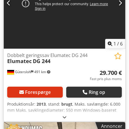
1
/
6
Dobbelt geringssav Elumatec DG 244
Elumatec
DG 244
29.700 €
Gütersloh
491 km
Fast pris plus moms
Forespørge
Ring op
Produktionsår:
2013
, stand:
brugt
, Maks. savlængde: 6.000
mm Maks. savklingediameter: 550 mm Windows-baseret
styring E 555 med berøringsskærm Svingning indvendigt
og udvendigt 22,5° - 90° - 140° Hældning af vinkler mellem
Annoncer
45 og 90 grader Cjdpfx Akszqbp Ejaorf Digital vinkelvisning