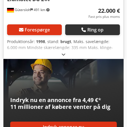
22.000 €
Gütersloh
491 km
Fast pris plus moms
Forespørge
Ring op
Produktionsår:
1998
, stand:
brugt
, Maks. savelængde:
6.000 mm Mindste skærelængde: 335 mm Maks. klinge-
diameter: 550 mm Automatisk længdepositionering via E
500-styring Drejningsområde indvendig og udvendig 22,5°
- 90° - 140° Codpfx Asyic Tzjkaerf Vinklejustering mellem 45
og 90 grader Digitale vinkelvisere Medfølgende rullebane
Minimalsmøresystem Pneumatisk opklappelige støttearme
Indryk nu en annonce fra 4,49 €
*
11 millioner af købere
venter på dig