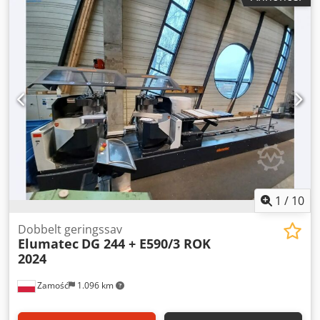
Polen – 33350. Besigtigelse muligt efter forudgående
aftale. Vores firma ligger 120 km fra Kraków lufthavn (KRK).
Transport mulig. Eksportpris.
1
/
10
Dobbelt geringssav
Elumatec
DG 244 + E590/3 ROK
2024
Zamość
1.096 km