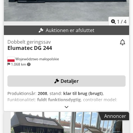
1
/
4
Auktionen er afsluttet
Dobbelt geringssav
Elumatec
DG 244
Województwo małopolskie
1.068 km
Detaljer
Produktionsår:
2008
, stand:
klar til brug (brugt)
,
Funktionalitet:
fuldt funktionsdygtig
, controller model:
E555 Touchscreen
, samlet vægt:
2.300 kg
, skærelængde
(maks.):
6.000 mm
, savklinge diameter:
550 mm
,
Annoncer
omdrejningshastighed (maks.):
2.800 o/min
, TEKNISKE
DETALJER Csdpsy Egahefx Akaerf Maks. skærelængde: 6000
mm Savklingediameter: 550 mm Savklingeomdrejningstal: