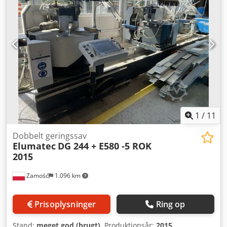
2800 omdr./min. MASKINDETALJER Styring: E555
touchskærm Trykluftforsyning: 7 bar Mål og vægt
Dimensioner (L x B x H): 7500 x 1500 x 2000 mm Vægt:
2.300 kg
1
/
11
Dobbelt geringssav
Elumatec
DG 244 + E580 -5 ROK
2015
Zamość
1.096 km
Prisoplysninger
Ring op
Stand:
meget god (brugt)
, Produktionsår:
2015
,