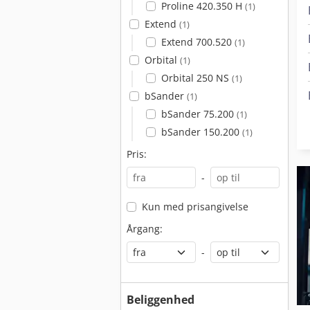
Proline 420.350 H
(1)
Extend
(1)
Extend 700.520
(1)
Orbital
(1)
Orbital 250 NS
(1)
bSander
(1)
bSander 75.200
(1)
bSander 150.200
(1)
Pris:
-
Kun med prisangivelse
Årgang:
-
Beliggenhed