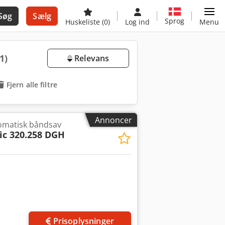
Søg
Sælg
Sprog
Huskeliste
(0)
Log ind
Menu
(1)
Relevans
Fjern alle filtre
Annoncer
omatisk båndsav
c 320.258 DGH
Prisoplysninger