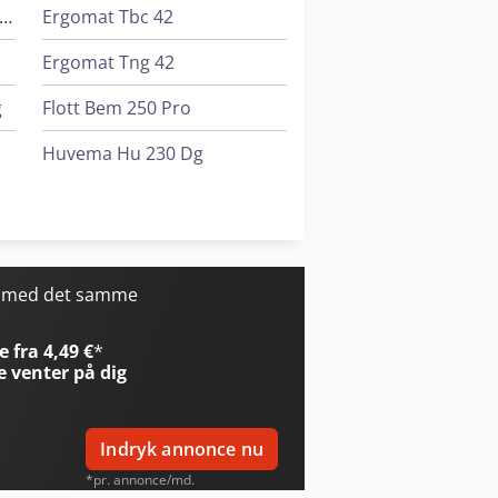
omar Individual 620.460 Dgh
Ergomat Tbc 42
Ergomat Tng 42
g
Flott Bem 250 Pro
Huvema Hu 230 Dg
Kami Bkm 4040
Metallkraft Fsbm 1020-25 E
r med det samme
 fra 4,49 €
*
e
venter på dig
Indryk annonce nu
*pr. annonce/md.