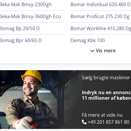
Beka-Mak Bmsy-230Dgh
B
Beka-Mak Bmsy-360Dgh Eco
Bomar Proficut 275.230 Dg
Bomag Bp 20/50 D
Bomar Workline 410.280 D
Bomag Bpr 60/65 D
Demag Kbk 100
Vis mere
Bomag Bt 60
Dmg Mori Clx 350
Bomag Bvp 18/45
Elumatec Dg 104
Bomar Basicut 275.230 Dg
Elumatec Dg 244
Sælg brugte maskine
Bomar Ergonomic 340.278 Dgh
Elumatec Dg 79
Indryk nu en annonce
11 millioner af køber
Få mere at vide nu
+49 201 857 861 80