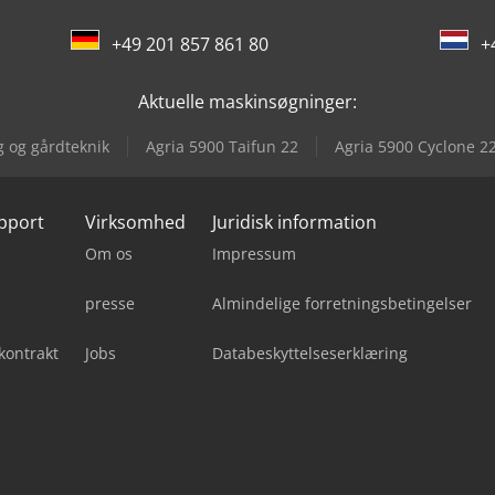
+49 201 857 861 80
+
Aktuelle maskinsøgninger:
g og gårdteknik
Agria 5900 Taifun 22
Agria 5900 Cyclone 2
upport
Virksomhed
Juridisk information
Om os
Impressum
presse
Almindelige forretningsbetingelser
kontrakt
Jobs
Databeskyttelseserklæring