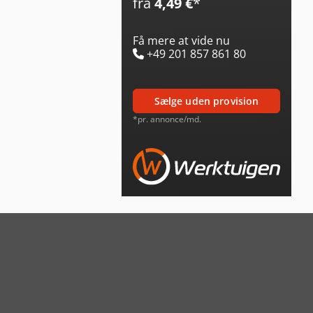
fra
4,49 €
*
Få mere at vide nu
+49 201 857 861 80
sælge uden provision
*pr. annonce/md.