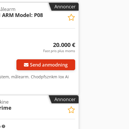
Annoncer
ålearm
M ARM
Model: P08
20.000 €
Fast pris plus moms
Send anmodning
ystem, målearm. Chodpfsznkm Iox Ai
Annoncer
kine
rime
m