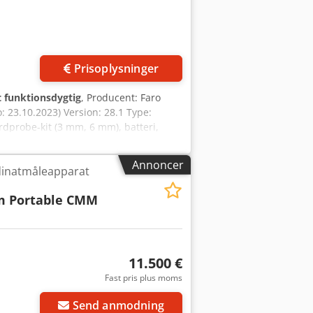
Prisoplysninger
t funktionsdygtig
, Producent: Faro
: 23.10.2023) Version: 28.1 Type:
dprobe-kit (3 mm, 6 mm), batteri,
ure 10, fuld version Målesoftware til
e billeder. Tilstand: Meget god, brugt,
Annoncer
inatmåleapparat
m Portable CMM
11.500 €
Fast pris plus moms
Send anmodning