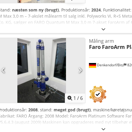
Stand:
næsten som ny (brugt)
, Produktionsår:
2024
, Funktionalitet
M Max 3,0 m – 7-akslet målearm til salg inkl. Polyworks Vi, R+S Me
Co. KG, sælger en FARO Quantum M Max 3,0 m 7-akset FaroArm af 6
Quantum M Max, 3,0 m, 7 akser Bluetooth- og WLAN-teknologi Kali
(3 mm & 6 mm) USB-kabel & strømforsyning Robust transportkuffert 
Måling arm
genopladeligt batteri Yderligere: Magnetic Mount G3+ (150 mm) iPr
Faro
FaroArm P
Polyworks inkl. IGES & STEP Serviceplan "Complete Care" op til 5. år
reparationer) (4 år tilbage) Lokation: 32130 Enger Ved interesse eller
dig.
Denkendorf/Bitz
82
1
/
6
Produktionsår:
2008
, stand:
meget god (brugt)
, maskine/køretøjs
Fabrikat: FARO Årgang: 2008 Model: FaroArm Platinum Software Far
V5.6.4.3 (august 2009) Maskinen kan opgraderes med nyt tilbehør eft
Cedpsd Aqarefx Ai Ijha Opstilling og idriftsættelse muligt! Vi udarbej