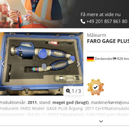
Få mere at vide nu
+49 201 857 861 80
Målearm
FARO
GAGE PLU
Denkendorf
826 k
1
/
3
Produktionsår:
2011
, stand:
meget god (brugt)
, maskine/køretøjs
Producent: FARO Model: GAGE PLUS Årgang: 2011 Certifikationsdato:
Serienummer: F04-02-11-26923 Nøjagtighed: 5+8L/1000 (µm) Maski
opgraderes med nyt tilbehør. Pris: efter aftale! Installation og idrif
et detaljeret tilbud til dig! Bemærk: Vores tilbud henvender sig ud