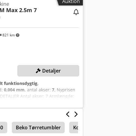
Auktion
kine
iser samt mellemsalg forbeholdes!)
M Max 2.5m 7
m
821 km
Detaljer
dt funktionsdygtig
,
d:
0,004 mm
, antal akser:
7
, Nyprisen
 DETALJER Antal akser: 7 Armlængde:
 mm MASKINE-DETALJER
ftsluftfugtighed: 95 % (ikke-
Hz Bemærkninger: Uden CAM2
iske data er leveret af producenten –
60
Beko Tørretumbler
Koordinatmålemaskiner