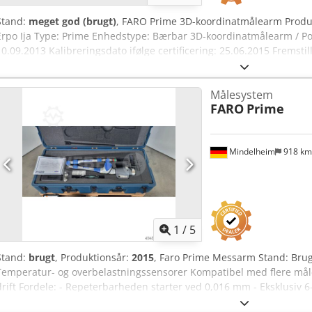
Stand:
meget god (brugt)
, FARO Prime 3D-koordinatmålearm Produ
Erpo Ija Type: Prime Enhedstype: Bærbar 3D-koordinatmålearm / Po
10.09.2013 Kalibreringsdato ifølge certificering: 25.06.2015 Fremsti
industriel måleteknik, kvalitetskontrol, komponentinspektion, rever
formkonstruktion, jig- og fixturkonstruktion samt produktionskontr
Målesystem
/ 6 ft Akser: 6 Enkeltpunktsnøjagtighed: 0,019 mm Volumetrisk nø
FARO
Prime
til 0,016 mm Revision: 28.1 Bluetooth trådløs teknologi USB-interface
Temperaturkompensation Bærbar CMM-målearmteknologi Kompatibe
målearm: ca. 9,3 kg Samlet vægt inklusive kuffert og tilbehør: ca. 
Mindelheim
918 k
Prime målearm Transportkuffert HP EliteBook bærbar computer Refe
Grundplade / Monteringsplade Målespidser / Tast-sæt Software-d
Brugerdokumentation / Manualer Yderligere tilbehør i henhold til b
stand i henhold til billederne. Forsendelse eller fragt er mulig. Æn
forbeholdes. Yderligere spørgsmål kan besvares telefonisk.
1
/
5
Stand:
brugt
, Produktionsår:
2015
, Faro Prime Messarm Stand: Brug
Temperatur- og overbelastningssensorer Kompatibel med flere mål
drift Fordele: - Repeterbarheden starter ved 0,016 mm - Eksklusiv 
rotationsfleksibilitet - Alsidig anvendelse både i produktion og m