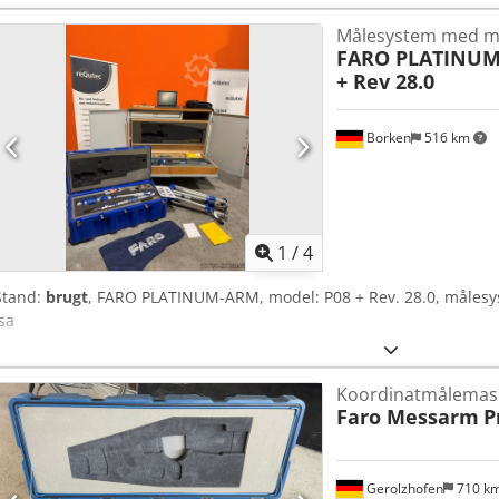
Målesystem med m
FARO PLATINU
+ Rev 28.0
Borken
516 km
1
/
4
Stand:
brugt
, FARO PLATINUM-ARM, model: P08 + Rev. 28.0, måles
Isa
Koordinatmålemas
Faro Messarm
P
Gerolzhofen
710 k