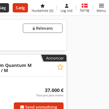
Søg
Sælg
Sprog
Huskeliste
(0)
Log ind
Menu
Relevans
Annoncer
3m Quantum M
 / M
37.000 €
Fast pris plus moms
Send anmodning