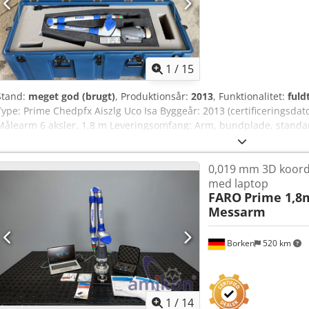
1
/
15
Stand:
meget god (brugt)
, Produktionsår:
2013
, Funktionalitet:
fuld
Type: Prime Chedpfx Aiszlg Uco Isa Byggeår: 2013 (certificeringsdato
Målearm 6 aksler, 1,8 m Leveringsomfang: Arm, bundplade, standar
kabel, støvbeskyttelseshætte, transportkuffert. Software: CAM2 Meas
Faro-arm, Scanarm og Faro-lasertracker. Yderligere informationer, s
0,019 mm 3D koord
fuldt funktionel.
med laptop
FARO
Prime 1,8
Messarm
Borken
520 km
1
/
14