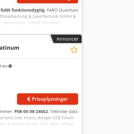
:
fuldt funktionsdygtig
, FARO Quantum
tallbearbeitung & Lasertechnik GmbH &
. generation. Udstyr FaroArm
breringssæt Monteringsplade iProbes
Cjdpfx Aisw R Tk Nj Ioha 1
Annoncer
obe-adapter (M4 gevind) Software:
latinum
 (vedligehold, kalibrering &
 spørgsmål ser vi frem til at høre fra
6 km
Prisoplysninger
nummer:
P08-05-08-24662
, Tekniske data
oCam2 inkl. licens-dongle USB Driver
er kundens ønske. Pris: Efter aftale!
der gerne et detaljeret tilbud til dig!