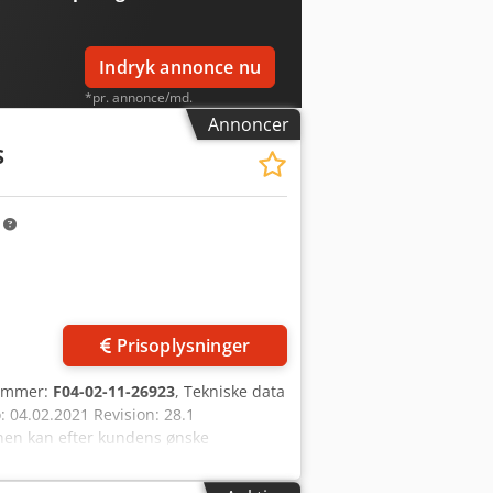
Indryk annonce nu
*pr. annonce/md.
Annoncer
S
m
Prisoplysninger
nummer:
F04-02-11-26923
, Tekniske data
 04.02.2021 Revision: 28.1
nen kan efter kundens ønske
tsættelse er muligt! Vi udarbejder gerne
elukkende til fagkunder! Cjdoich H Repfx