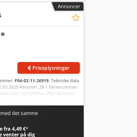
ringer og fejl i de tekniske data,
Annoncer
S
m
Prisoplysninger
nummer:
F04-02-11-26919
, Tekniske data
2.03.2020 Revision: 28.1 Serienummer:
eres med nyt tilbehør efter kundens
jder gerne et detaljeret tilbud til dig!
x Aijich H Aj Ija (Rettelser og fejl i
!)
r med det samme
 fra 4,49 €
*
e
venter på dig