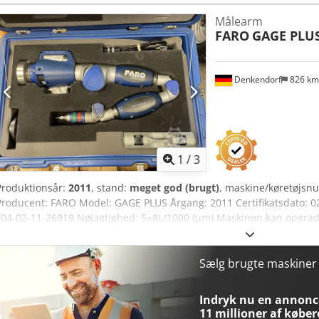
Bemærk: Vores tilbud henvender sig udelukkende til fagkunder! (Ænd
Målearm
oplysninger og priser samt mellemsalg forbeholdes!)
FARO
GAGE PLU
Denkendorf
826 k
1
/
3
Produktionsår:
2011
, stand:
meget god (brugt)
, maskine/køretøjs
Producent: FARO Model: GAGE PLUS Årgang: 2011 Certifikatsdato: 0
F04-02-11-26919 Nøjagtighed: 5+8L/1000 (µm) Maskinen kan opgrad
ønske. Pris: Efter aftale! Opstilling og idriftsættelse mulig! Vi udarbe
Bemærk: Vores tilbud henvender sig udelukkende til fagkunder! Chodpf
de tekniske data, angivelser og priser samt mellemsalg forbeholdes
Sælg brugte maskine
Indryk nu en annonce
11 millioner af køber