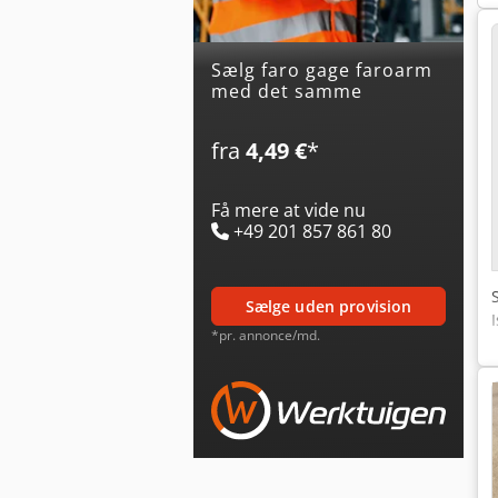
Sælg faro gage faroarm
med det samme
fra
4,49 €
*
Få mere at vide nu
+49 201 857 861 80
sælge uden provision
*pr. annonce/md.