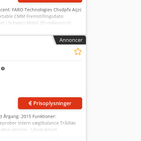
cent: FARO Technologies Chsdpfx Aijzc
rtable CMM Fremstillingsdato:
llet i Schweiz Mobil 3D-målearm til
se engineering, værktøjs- og
ol. Tekniske data Måleområde: ca. 1,8 m
Annoncer
jagtighed: ±0,027 mm Repeterbarhed: op
 Integreret batteridrift
l med multi-tastersystem Vægt af
35 - 50 kg Udstyr / Leveringsomfang FARO
m
rencekugle / Kalibreringskugle
atamedie USB-dongle
illederne Stand Brugt / Used Visuel
dringer, fejl og forudgående salg
Prisoplysninger
t Årgang: 2015 Funktioner:
eprober Intern vægtbalance Trådløs
6-akse-version - Ubegrænset
ålerum - Letvægtskonstruktion med nye