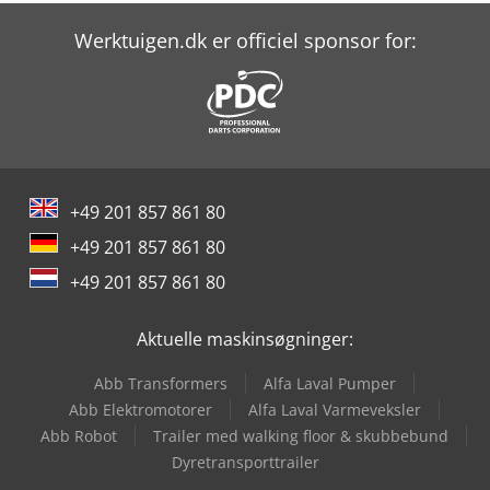
Horizon St-40
Werktuigen.dk er officiel sponsor for:
Horizon St-60
Horizon Stitchliner 5500
Ideal 1046
+49 201 857 861 80
Ideal 1080
+49 201 857 861 80
Ideal 5255
+49 201 857 861 80
Ideal 5560
Aktuelle maskinsøgninger:
Kallfass Kc 8060/650 Universal
Abb Transformers
Alfa Laval Pumper
Mbo Et 46
Abb Elektromotorer
Alfa Laval Varmeveksler
Abb Robot
Trailer med walking floor & skubbebund
Studer Favorit
Dyretransporttrailer