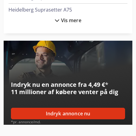
Heidelberg Suprasetter A75
Vis mere
Heller H 2000
Heller H 5000
Heller H 6000
Heller Hf 5500
Hewlett Packard Printer
Indryk nu en annonce fra 4,49 €
*
Holz-Her Epicon 7235
11 millioner af købere
venter på dig
Horizon Ht-30C
Horizon Ht-80
Indryk annonce nu
Horizon Pf-P330
*pr. annonce/md.
Horizon Spf-200A