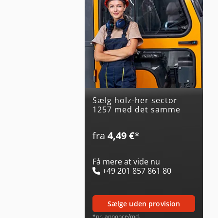
Sælg holz-her sector
1257 med det samme
fra
4,49 €
*
Få mere at vide nu
+49 201 857 861 80
sælge uden provision
*pr. annonce/md.