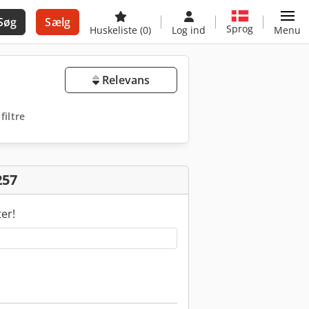
Søg
Sælg
Sprog
Huskeliste
(0)
Log ind
Menu
Relevans
 filtre
257
ter!