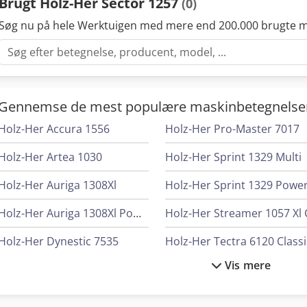
Brugt Holz-Her Sector 1257
(0)
Søg nu på hele Werktuigen med mere end 200.000 brugte m
Gennemse de mest populære maskinbetegnelse
Holz-Her Accura 1556
Holz-Her Pro-Master 7017
Holz-Her Artea 1030
Holz-Her Sprint 1329 Multi
Holz-Her Auriga 1308Xl
Holz-Her Sprint 1329 Powe
Holz-Her Auriga 1308Xl Power
Holz-Her Streamer 1057 Xl 
Holz-Her Dynestic 7535
Holz-Her Tectra 6120 Classi
Vis mere
Holz-Her Epicon 7235
Holz-Her Tectra 6120 Powe
Holz-Her Evolution 7402 4Mat
Hol