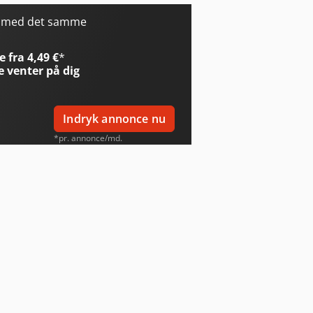
r med det samme
 fra 4,49 €
*
e
venter på dig
Indryk annonce nu
*pr. annonce/md.