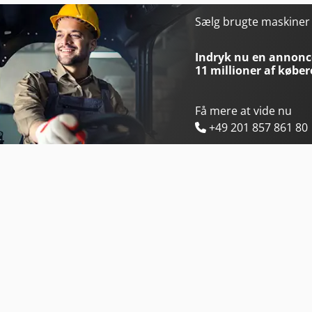
Holz-Her Evolution 7405 4Mat
Holzkraft Hbs 533
Sælg brugte maskine
Holz-Her Evolution 7405 Connect
Holzkraft Hwse 700 K
Indryk nu en annonce
11 millioner af køber
Få mere at vide nu
+49 201 857 861 80