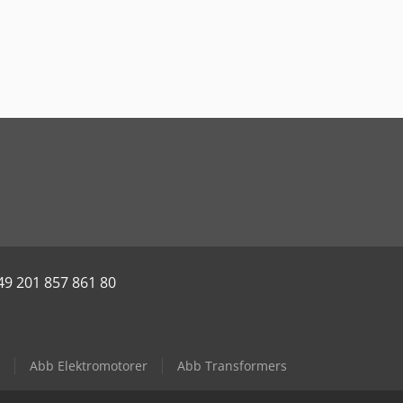
49 201 857 861 80
Abb Elektromotorer
Abb Transformers