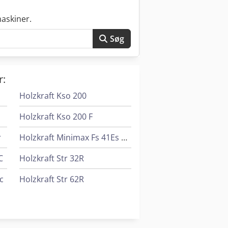
askiner.
Søg
r:
Holzkraft Kso 200
Holzkraft Kso 200 F
r
Holzkraft Minimax Fs 41Es Tersa
C
Holzkraft Str 32R
c
Holzkraft Str 62R
r
Holzkraft Vps 2241 Vr Ed
z-Her Zentrex 6215 Power
Holzkraft Vps 2251 Vr Ed