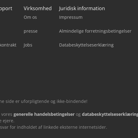
upport
Virksomhed
Juridisk information
Om os
Impressum
presse
Almindelige forretningsbetingelser
kontrakt
Jobs
Databeskyttelseserklæring
nne side er uforpligtende og ikke-bindende!
u vores
generelle handelsbetingelser
og
databeskyttelseserklærin
 ejere.
ar for indholdet af linkede eksterne internetsider.