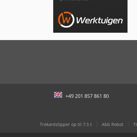
+49 201 857 861 80
Trekantstipper op til 7,5 t
Abb Robot
T