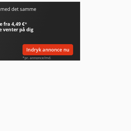
r med det samme
 fra 4,49 €
*
e
venter på dig
Indryk annonce nu
*pr. annonce/md.