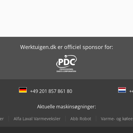
Werktuigen.dk er officiel sponsor for:
+49 201 857 861 80
+
Aktuelle maskinsøgninger:
er
Alfa Laval Varmeveksler
Abb Robot
Varme- og køle