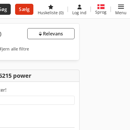
Søg
Sælg
Sprog
Huskeliste
(0)
Log ind
Menu
)
Relevans
Fjern alle filtre
 6215 power
ter!