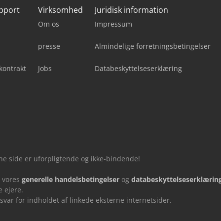
upport
Virksomhed
Juridisk information
Om os
Impressum
presse
Almindelige forretningsbetingelser
kontrakt
Jobs
Databeskyttelseserklæring
nne side er uforpligtende og ikke-bindende!
u vores
generelle handelsbetingelser
og
databeskyttelseserklærin
 ejere.
ar for indholdet af linkede eksterne internetsider.