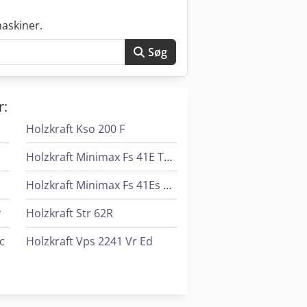
askiner.
Søg
r:
Holzkraft Kso 200 F
Holzkraft Minimax Fs 41E Tersa
Holzkraft Minimax Fs 41Es Tersa
r
Holzkraft Str 62R
c
Holzkraft Vps 2241 Vr Ed
r
Holzkraft Vps 2251 Vr Ed
Holzkraft Zaa 2863 Af