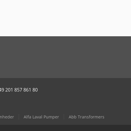
49 201 857 861 80
enheder
Alfa Laval Pumper
Abb Transformers