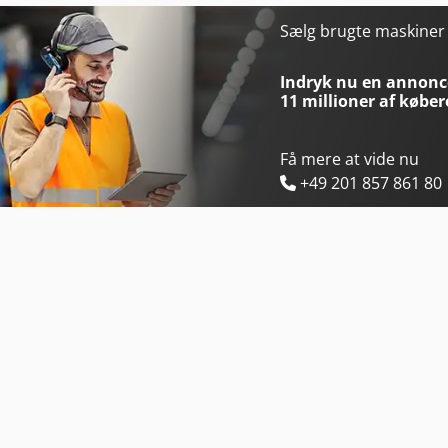
Holz-Her Evolution 7405 4Mat
Holzkraft Hse 30-1100 Ze
Sælg brugte maskine
Holz-Her Evolution 7405 Connect
Holzkraft Hwse 700 K
Indryk nu en annonce
11 millioner af køber
Få mere at vide nu
+49 201 857 861 80