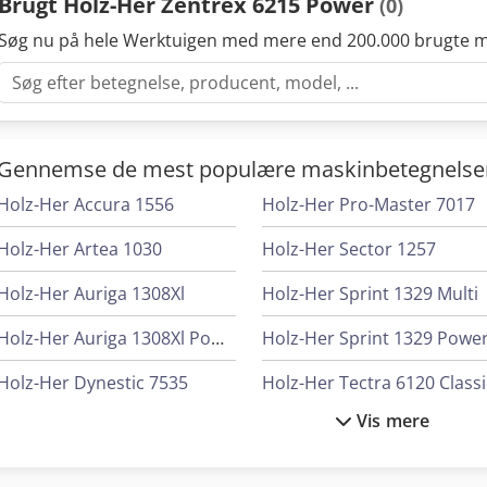
Brugt Holz-Her Zentrex 6215 Power
(0)
Søg nu på hele Werktuigen med mere end 200.000 brugte m
Gennemse de mest populære maskinbetegnelse
Holz-Her Accura 1556
Holz-Her Pro-Master 7017
Holz-Her Artea 1030
Holz-Her Sector 1257
Holz-Her Auriga 1308Xl
Holz-Her Sprint 1329 Multi
Holz-Her Auriga 1308Xl Power
Holz-Her Sprint 1329 Powe
Holz-Her Dynestic 7535
Holz-Her Tectra 6120 Classi
Vis mere
Holz-Her Epicon 7235
Holz-Her Tectra 6120 Powe
Holz-Her Evolution 7402 4Mat
Holzkraft Hbs 533