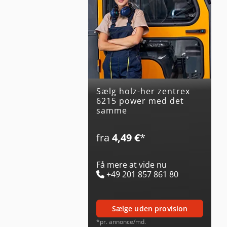
Sælg holz-her zentrex
6215 power med det
samme
fra
4,49 €
*
Få mere at vide nu
+49 201 857 861 80
sælge uden provision
*pr. annonce/md.