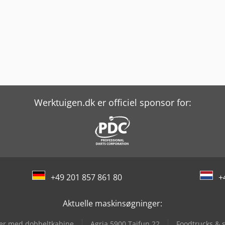
Werktuigen.dk er officiel sponsor for:
+49 201 857 861 80
+
Aktuelle maskinsøgninger:
er med dobbeltkabine
Agria 5900 Taifun 22
Foodtrucks & s