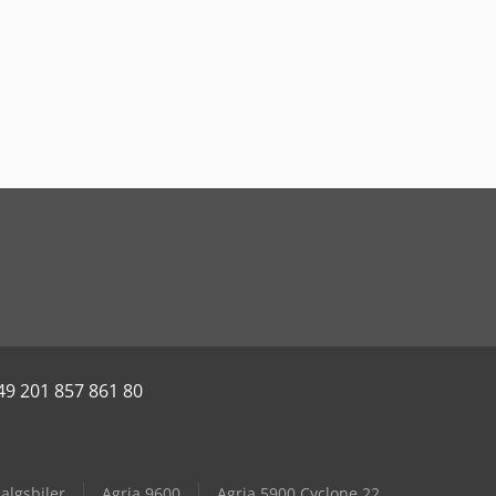
49 201 857 861 80
algsbiler
Agria 9600
Agria 5900 Cyclone 22