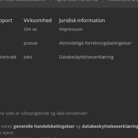
upport
Virksomhed
Juridisk information
Om os
Impressum
presse
Almindelige forretningsbetingelser
kontrakt
Jobs
Databeskyttelseserklæring
nne side er uforpligtende og ikke-bindende!
u vores
generelle handelsbetingelser
og
databeskyttelseserklærin
 ejere.