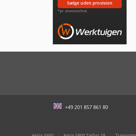
sælge uden provision
*pr. annonce/md.
+49 201 857 861 80
Agria 3400
Agria 5900 Taifun 18
Transport