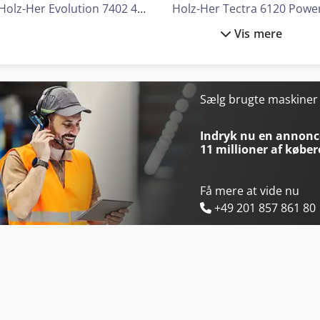
Holz-Her Evolution 7402 4Mat
Holz-Her Tectra 6120 Powe
Vis mere
Holz-Her Evolution 7405 4Mat
Hol
Holz-Her Evolution 7405 Connect
Holzkraft Asa 141
Holz-Her Pro-Master 7017
Holzkraft Asa 203
Sælg brugte maskine
Holz-Her Sector 1257
Holzkraft Asa 21
Indryk nu en annonce
11 millioner af køber
Få mere at vide nu
+49 201 857 861 80