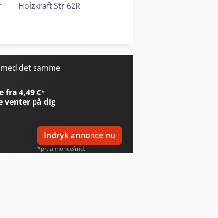
r
Holzkraft Str 62R
z-Her Zentrex 6215 Power
Holzkraft Zaa 2863 Af
Homag Sprayteq S-100
r med det samme
 fra 4,49 €
*
e
venter på dig
Indryk annonce nu
*pr. annonce/md.