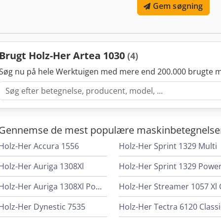
Gem søgning
trækanter op til 5 mm. Udstyr: - Styring Edge Control BC 15 med 15,6'
Mode) Dedpfjzgu Dnsx Afvjck - Nesting- og pneumatisk pakke - LED
- Kanttilførselsanordning - Limpåføringssystem GluJet GJ201 - Mat
- Automatisk genopfyldningsfunktion - Trykeenhed - Afkappningsa
værktøjer - Formfræseaggregat - Afrundingsaggregat - Fladeafrundi
Brugt Holz-Her Artea 1030
(4)
Poleringsaggregat - Sprøjteanordning i ind- og udløbsområdet 12 
og instruktion af maskinen kan udføres direkte af os mod et tillægs
Søg nu på hele Werktuigen med mere end 200.000 brugte m
øjeblikket på vores leveringslager i Gratwein/Østrig. I tilfælde af
version og en fremmedsproget version, er det udelukkende den tys
generelle forretningsbetingelser kan findes på vores hjemmeside 
Gennemse de mest populære maskinbetegnelse
Holz-Her Accura 1556
Holz-Her Sprint 1329 Multi
Holz-Her Auriga 1308Xl
Holz-Her Sprint 1329 Powe
Holz-Her Auriga 1308Xl Power
Holz-Her Streamer 1057 Xl 
Holz-Her Dynestic 7535
Holz-Her Tectra 6120 Classi