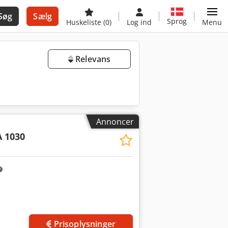
Søg
Sælg
Sprog
Huskeliste
(0)
Log ind
Menu
Relevans
Annoncer
 1030
Anmod om flere
billeder
Prisoplysninger