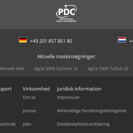
+49 201 857 861 80
+
Aktuelle maskinsøgninger:
ikerede dele
Agria 5900 Cyclone 22
Agria 5900 Taifun 22
upport
Virksomhed
Juridisk information
Om os
Impressum
presse
Almindelige forretningsbetingelser
kontrakt
Jobs
Databeskyttelseserklæring