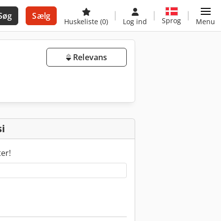
Søg
Sælg
Sprog
Huskeliste
(0)
Log ind
Menu
Relevans
i
ter!