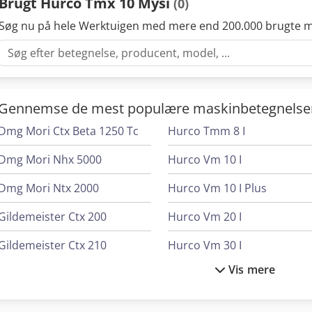
Brugt Hurco Tmx 10 Mysi
(0)
Søg nu på hele Werktuigen med mere end 200.000 brugte m
Gennemse de mest populære maskinbetegnelse
Dmg Mori Ctx Beta 1250 Tc
Hurco Tmm 8 I
Dmg Mori Nhx 5000
Hurco Vm 10 I
Dmg Mori Ntx 2000
Hurco Vm 10 I Plus
Gildemeister Ctx 200
Hurco Vm 20 I
Gildemeister Ctx 210
Hurco Vm 30 I
Vis mere
Gildemeister Twin 42
Hurco Vmx 24 I
Haas St-10Y
Hurco Vmx 30 I