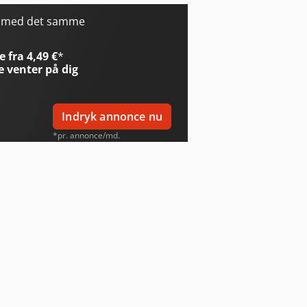
r med det samme
 fra 4,49 €
*
e
venter på dig
Indryk annonce nu
*pr. annonce/md.