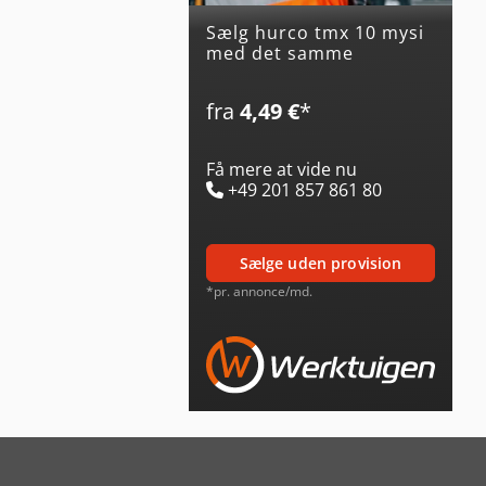
Sælg hurco tmx 10 mysi
med det samme
fra
4,49 €
*
Få mere at vide nu
+49 201 857 861 80
sælge uden provision
*pr. annonce/md.