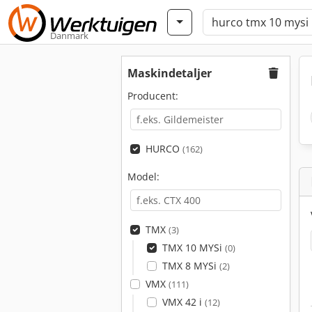
Danmark
Maskindetaljer
Producent:
HURCO
(162)
Model:
TMX
(3)
TMX 10 MYSi
(0)
TMX 8 MYSi
(2)
VMX
(111)
VMX 42 i
(12)