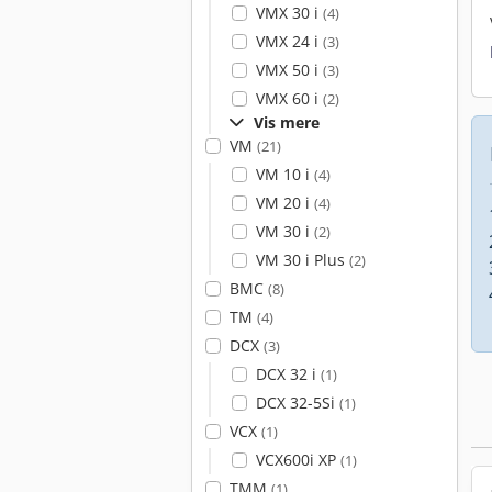
VMX 30 i
(4)
VMX 24 i
(3)
VMX 50 i
(3)
VMX 60 i
(2)
Vis mere
VM
(21)
VM 10 i
(4)
VM 20 i
(4)
VM 30 i
(2)
VM 30 i Plus
(2)
BMC
(8)
TM
(4)
DCX
(3)
DCX 32 i
(1)
DCX 32-5Si
(1)
VCX
(1)
VCX600i XP
(1)
TMM
(1)