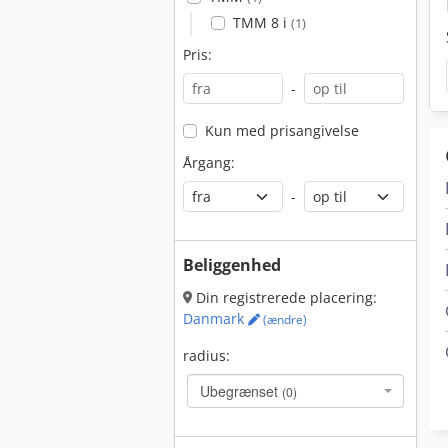
TMM 8 i
(1)
Pris:
-
Kun med prisangivelse
Årgang:
-
Beliggenhed
Din registrerede placering:
Danmark
(ændre)
radius:
Ubegrænset
(0)