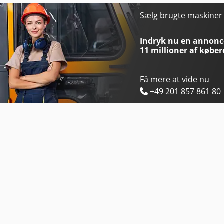
Haas Tm-1
Hurco Vmx 30 Ui
Sælg brugte maskine
Hurco Tm 8 I
Hurco Vmx 42 I
Indryk nu en annonce
11 millioner af køber
Få mere at vide nu
+49 201 857 861 80