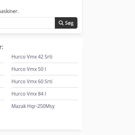
askiner.
Søg
r:
Hurco Vmx 42 Srti
Hurco Vmx 50 I
Hurco Vmx 60 Srti
Hurco Vmx 84 I
Mazak Hqr-250Msy
Mazak Qt-Compact 200My
V-Trade Mx B5S