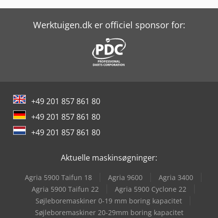
Hurco Vmx 30 I
Hurco Vmx 30 Ui
Werktuigen.dk er officiel sponsor for:
Hurco Vmx 42 I
Hurco Vmx 42 Srti
Hurco Vmx 50 I
+49 201 857 861 80
Hurco Vmx 60 Srti
+49 201 857 861 80
Hurco Vmx 84 I
+49 201 857 861 80
Mazak Vtc-800/20Sr
Aktuelle maskinsøgninger:
Mazak Vtc-800/30Sr
Agria 5900 Taifun 18
Agria 9600
Agria 3400
Metallkraft Vmbs 1408
Agria 5900 Taifun 22
Agria 5900 Cyclone 22
Søjleboremaskiner 0-19 mm boring kapacitet
Tornos Multiswiss 8X26
Søjleboremaskiner 20-29mm boring kapacitet