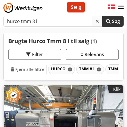
Sælg
Søg
Brugte Hurco Tmm 8 I til salg
(1)
Filter
Relevans
HURCO
TMM 8 i
TMM
Fjern alle filtre
Klik