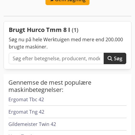
WinMax, spånetransportør, køleenhed. Dksdpszha E Hjfx
Ak Dor
Brugt Hurco Tmm 8 I
(1)
Søg nu på hele Werktuigen med mere end 200.000
brugte maskiner.
Søg
Gennemse de mest populære
maskinbetegnelser:
Ergomat Tbc 42
Ergomat Tng 42
Gildemeister Twin 42