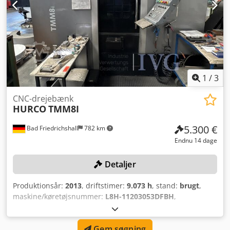
1
/
3
CNC-drejebænk
HURCO
TMM8I
5.300 €
Bad Friedrichshall
782 km
Endnu 14 dage
Detaljer
Produktionsår:
2013
, driftstimer:
9.073 h
, stand:
brugt
,
maskine/køretøjsnummer:
L8H-11203053DFBH
,
Bevægelser (X/Z): 203/550 mm, maks. drejediameter: 256
mm, 12-positions revolver med drevne værktøjer, maks.
Gem søgning
omdrejningstal: 4.000 o/min, værktøjsholder, styring