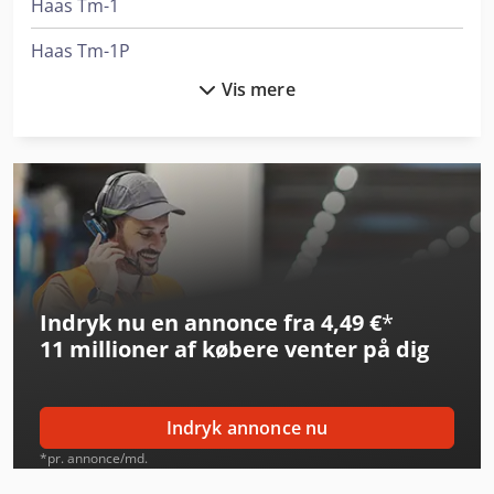
Haas Tm-1
Haas Tm-1P
Vis mere
Haas Tm-2
Haas Tm-2P
Hurco Tm 8 I
Hurco Tmx 10 Mysi
Hurco Vm 10 I
Indryk nu en annonce fra 4,49 €
*
Hurco Vm 10 I Plus
11 millioner af købere
venter på dig
Hurco Vm 20 I
Hurco Vm 30 I
Indryk annonce nu
Hurco Vmx 24 I
*pr. annonce/md.