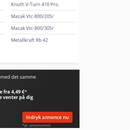
Knuth V-Turn 410 Pro
Mazak Vtc-800/20Sr
Mazak Vtc-800/30Sr
Metallkraft Rb 42
Metallkraft Vmbs 1408
V-Trade Mx B3S
r med det samme
 fra 4,49 €
*
e
venter på dig
Indryk annonce nu
*pr. annonce/md.