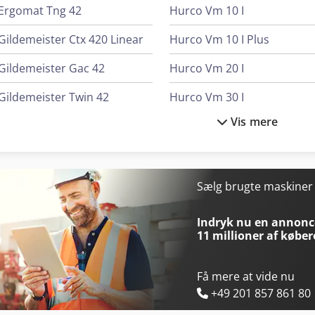
Ergomat Tng 42
Hurco Vm 10 I
Gildemeister Ctx 420 Linear
Hurco Vm 10 I Plus
Gildemeister Gac 42
Hurco Vm 20 I
Gildemeister Twin 42
Hurco Vm 30 I
Vis mere
Haas Tm-2
Hurco Vmx 24 I
Haas Vm-2
Hurco Vmx 30 I
Hurco Tm 8 I
Hurco Vmx 30 Ui
Sælg brugte maskine
Hurco Tmm 8 I
Hurco Vmx 50 I
Indryk nu en annonce
11 millioner af køber
Få mere at vide nu
+49 201 857 861 80