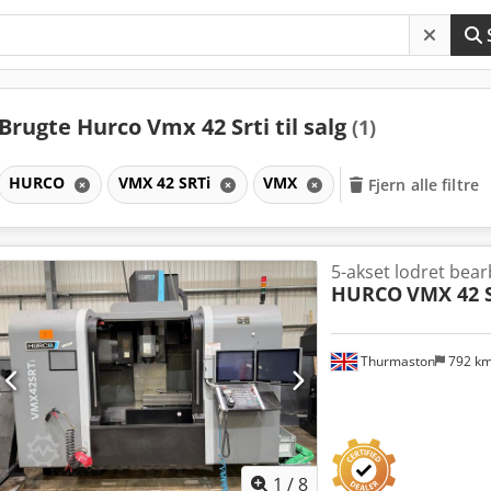
Brugte Hurco Vmx 42 Srti til salg
(1)
HURCO
VMX 42 SRTi
VMX
Fjern alle filtre
5-akset lodret bea
HURCO
VMX 42 
Thurmaston
792 k
1
/
8