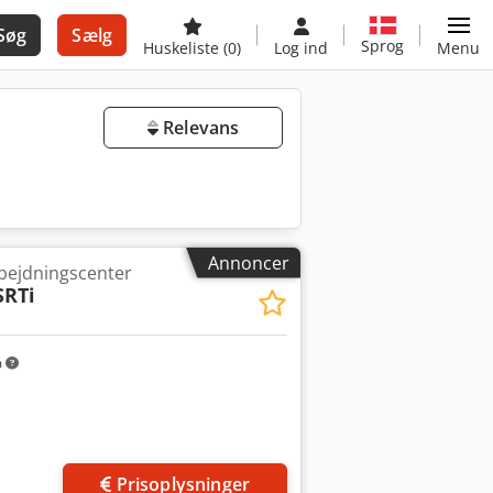
Søg
Sælg
Sprog
Huskeliste
(0)
Log ind
Menu
Relevans
Annoncer
rbejdningscenter
SRTi
m
Prisoplysninger