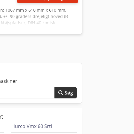
ksen: 1067 mm x 610 mm x 610 mm,
+/- 90 graders drejeligt hoved (B-
tøjspladser, DIN 40 konisk
tyring, kølevæske gennem spindlen,
askiner.
Søg
r:
Hurco Vmx 60 Srti