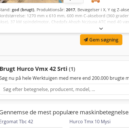
Stand:
god (brugt)
, Produktionsår:
2017
, Bevægelser i X, Y og Z-a
Bordstørrelse: 1270 mm x 610 mm, 600 mm C-aksebord (360 grader), 
akse), 37 kW spindelmotor, Chedpfx Ahozh Nczjuoa ATC med 40 værk
spindeltap, 12.000 omdrejninger/minut spindel, Hurco Winmax 5-s
spånetransportør, spindel-sond.
Gem søgning
Brugt Hurco Vmx 42 Srti
(1)
Søg nu på hele Werktuigen med mere end 200.000 brugte m
Gennemse de mest populære maskinbetegnelse
Ergomat Tbc 42
Hurco Tmx 10 Mysi