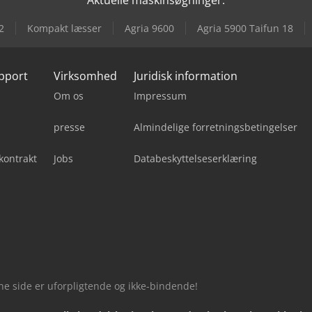
Aktuelle maskinsøgninger:
2
Kompakt læsser
Agria 9600
Agria 5900 Taifun 18
upport
Virksomhed
Juridisk information
Om os
Impressum
presse
Almindelige forretningsbetingelser
kontrakt
Jobs
Databeskyttelseserklæring
nne side er uforpligtende og ikke-bindende!