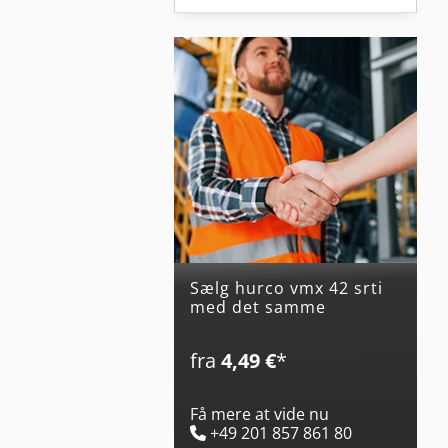
Sælg hurco vmx 42 srti
med det samme
fra
4,49 €
*
Få mere at vide nu
+49 201 857 861 80