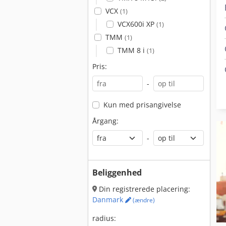
VCX
(1)
VCX600i XP
(1)
TMM
(1)
TMM 8 i
(1)
Pris:
-
Kun med prisangivelse
Årgang:
-
Beliggenhed
Din registrerede placering:
Danmark
(ændre)
radius: