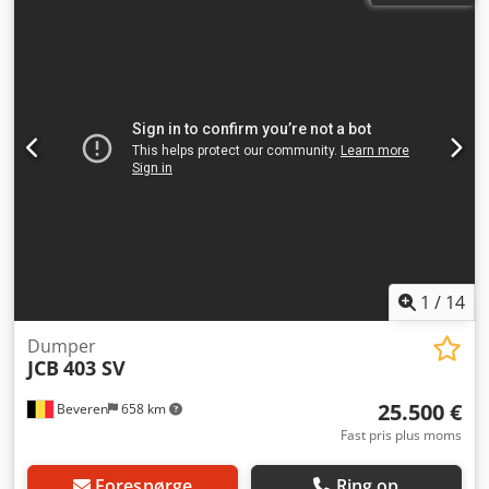
pallelifte, standardskovl
, 4-cylindret Kubota V1505-motor
2-trins hydrostatisk drivsystem, 12 V elektrisk system med
batteriafbryder, Justerbar ratstamme, 20 km/t version,
Aksler med 100% differentialespærre på for- og bagaksel,
Cjdpstrmr Hjfx Ac Aorf Hydraulisk hurtigskifter – type
Weidemann 31 x 15.50 – 15 BKT – byggeprofil Kabine inkl.
varme og forberedelse til radio, Standard løfteaggregat, 3
styrekredse, Betjeningsvejledning, 2 halogen
arbejdslamper foran og 1 bagpå, Baklys,
Nummerpladeholder bag inkl. belysning, Belysningsudstyr
til TÜV-godkendelse, Ekstra bagvægt: 160 kg Standardskovl
med 0,5 m³ Palleløfter
1
/
14
Dumper
JCB
403 SV
25.500 €
Beveren
658 km
Fast pris plus moms
Forespørge
Ring op