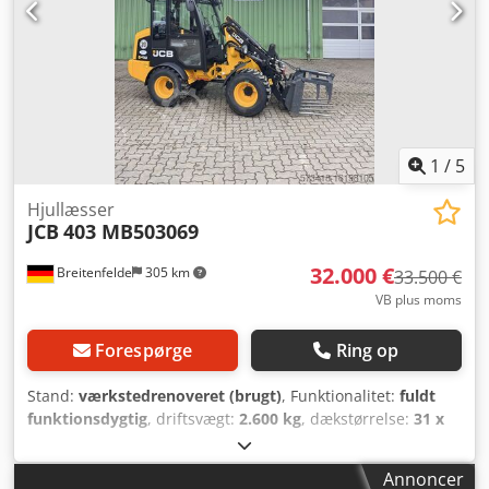
1
/
5
Hjullæsser
JCB
403 MB503069
32.000 €
Breitenfelde
305 km
33.500 €
VB plus moms
Forespørge
Ring op
Stand:
værkstedrenoveret (brugt)
, Funktionalitet:
fuldt
funktionsdygtig
, driftsvægt:
2.600 kg
, dækstørrelse:
31 x
15.50 - 15
, skovlvolumen:
0,5 m³
, Produktionsår:
2024
,
driftstimer:
340 h
, Udstyr:
UVV-sikkerhedseftersyn,
Annoncer
differentialespær, ekstra forlygter, hydraulik, kabine,