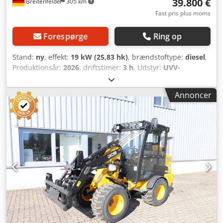
39.800 €
Breitenfelde
305 km
Fast pris plus moms
Forespørge
Ring op
Stand:
ny
, effekt:
19 kW (25,83 hk)
, brændstoftype:
diesel
,
Produktionsår:
2026
, driftstimer:
3 h
, Udstyr:
UVV-
sikkerhedseftersyn, ekstra forlygter, firehjulstræk,
kabine, pallelifte, standardskovl
, 4-cylindret Kubota V1505
Annoncer
motor 2-trins hydrostatisk fremdrift, 12 V elektrisk system
med batteriafbryder, Justerbar ratstamme, 20 km/t
version, Aksler med 100% differentialespærre på for- og
bagaksel, Hydraulisk hurtigt skiftesystem – type
Weidemann 31 x 15.50 – 15 BKT – byggeprofil Kabine inkl.
varme og radioklargøring, Standard løftemast, 3
styrekredse, Brugsanvisning, 2 LED arbejdslygter foran og
2 bagpå, Baklygte, Nummerpladeholder bag inkl.
belysning, Lysanlæg med TÜV-godkendelse, Ekstra
bagvægt: 160 kg Standard skovl med 0,5 m³ Cedpfx Acsyz T
Rxj Asrf Palleløfter med TÜV-godkendelse Dette tilbud er
uforpligtende, der gives ingen garanti for udstyrsdetaljer.