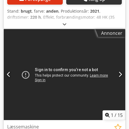
Stand:
brugt
, farve:
anden
, Produktionsår:
2021
,
driftstimer:
220 h
, Effekt, forbrændingsmotor: 48 HK (35
kW) Totalvægt (GVW): 2.700 kg Motormærke: Kubota
Løftekapacitet: 3.100 kg CE-mærket: ja Serienummer:
Annoncer
2860612 Maskiner til salg! Gennemse vores hjemmeside
for et bredt udvalg af maskiner klar til køb. Vi har flere
muligheder, end hvad du ser online – ring eller send en e-
mail til os når som helst. Alle vores maskiner er fuldt
serviceret og kontrolleret for pålidelighed. Brug for
billeder? Kontakt os, så sender vi dem straks. Vi assisterer
dig gerne på hollandsk, engelsk, fransk, tysk, spansk og
russisk. Crsdpjzdx Ilefx Ac Asf Oplev vores brede sortiment
af pålidelige maskiner.
1
/
15
Læssemaskine