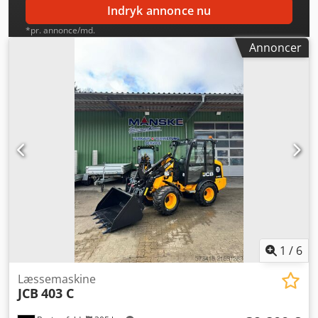
Indryk annonce nu
*pr. annonce/md.
Annoncer
1
/
6
Læssemaskine
JCB
403 C