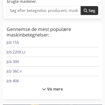
brugte maskiner.
leasing- eller finansieringstilbud gennem Mercedes-Benz
Bank efter ønske. Hr. Mihm (tlf.) rådgiver dig gerne. Flere
Søg
oplysninger på vores hjemmeside. Forbehold for fejl og
mellemsalg! Hurtigskiftesystem, Velegnet til vejbrug =
Yderligere oplysninger = Kontakt Tobias Ebert for flere
Gennemse de mest populære
informationer. Cedsyfr I Nopfx Ac Ajrf
maskinbetegnelser:
Jcb 155
Jcb 220X Lc
Jcb 300
Jcb 36C-I
Jcb 406
Vis mere
Jcb 407
Jcb 409