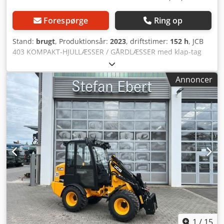
Forespørge
Ring op
Stand:
brugt
, Produktionsår:
2023
, driftstimer:
152 h
, JCB
403 KOMPAKT-HJULLÆSSER / GÅRDLÆSSER med klap-tag
Årgang: 2023 Motorydelse: Kubota 25 hk Driftsvægt: ca.
2.600 kg - Dæk 31 x 15.50 15 BKT bredt byggeprofil, -
Annoncer
Standard løftebom, - 1 ekstra hydraulikkreds med manuel
kontrol via joystick og ekstrahåndtag (f.eks. til klapskovl), -
20 km/t version, aksler med 100% differentialespærre
foran og bagpå - TÜV-godkendelse - Hydraulisk hurtigskifte
af typen Weidemann, - 3. styrekreds til hydrauliske
redskaber - 2 halogen arbejdslamper foran og 1 baklys, -
160 kg ekstra vægt originalt under bagakslen - inkl.
pallegafler og standardskovl Efter ønske udarbejder vi
gerne et leasing- eller finansieringstilbud via JCB-Finance.
Hr. Ebert (tlf.) rådgiver dig gerne. Yderligere oplysninger
finder du på vores hjemmeside. Forbehold for fejl og
mellemsalg! Udlejning mulig Crodpjy Ivtcofx Ac Aof =
Yderligere information = Kontakt venligst Tobias Ebert for
yderligere oplysninger.
1
/
15