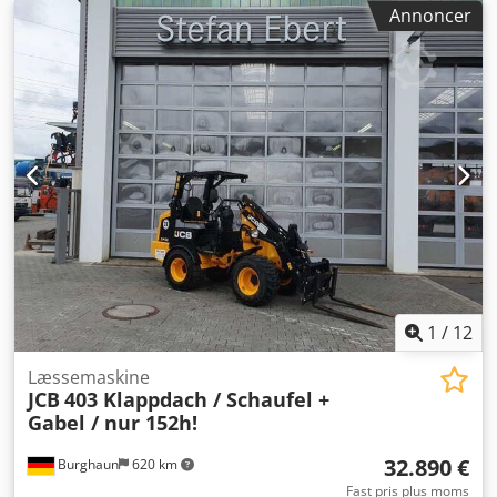
Annoncer
1
/
12
Læssemaskine
JCB
403 Klappdach / Schaufel +
Gabel / nur 152h!
32.890 €
Burghaun
620 km
Fast pris plus moms