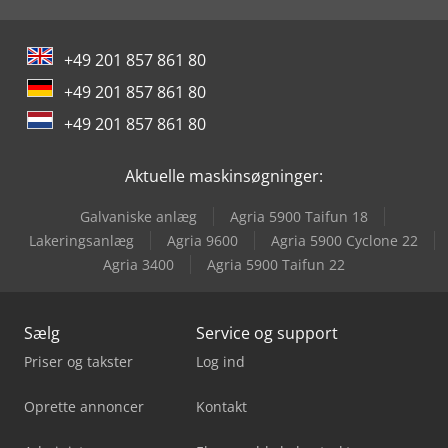
Jcb Hydradig 110W
+49 201 857 861 80
Jcb Js175W
+49 201 857 861 80
Jcb Minigraver
+49 201 857 861 80
Jcb S2046E
Aktuelle maskinsøgninger:
Jcb S2632E
Galvaniske anlæg
Agria 5900 Taifun 18
Jcb S2646E
Lakeringsanlæg
Agria 9600
Agria 5900 Cyclone 22
Agria 3400
Agria 5900 Taifun 22
Jcb Teleskoplæsser
Sælg
Service og support
Priser og takster
Log ind
Oprette annoncer
Kontakt