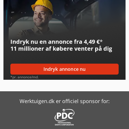
Jcb 427
Jcb 4Cx
Jcb 525-60 Hi Viz
Indryk nu en annonce fra 4,49 €
*
Jcb 525-60E
11 millioner af købere
venter på dig
Jcb 533-105
Jcb 535-95
Indryk annonce nu
Jcb 540-140 Hi-Viz
*pr. annonce/md.
Jcb 540-170
Jcb 540-180
Werktuigen.dk er officiel sponsor for:
Jcb 8026 Cts
Jcb 86C-2