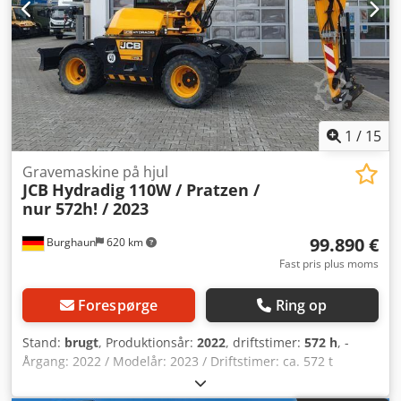
1
/
15
Gravemaskine på hjul
JCB
Hydradig 110W / Pratzen /
nur 572h! / 2023
99.890 €
Burghaun
620 km
Fast pris plus moms
Forespørge
Ring op
Stand:
brugt
, Produktionsår:
2022
, driftstimer:
572 h
, -
Årgang: 2022 / Modelår: 2023 / Driftstimer: ca. 572 t
Crjdpfx Ajzaywushief - ROPS/TOPS komfortkabine med
klimaanlæg, luftaffjedret og opvarmet premium-sæde,