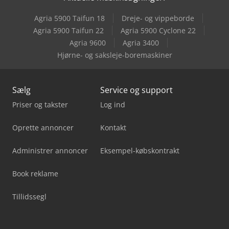
Jcb S2632E
Agria 5900 Taifun 18
Dreje- og vippeborde
Jcb S2646E
Agria 5900 Taifun 22
Agria 5900 Cyclone 22
Agria 9600
Agria 3400
Jcb Teleskoplæsser
Hjørne- og saksleje-boremaskiner
Sælg
Service og support
Priser og takster
Log ind
Oprette annoncer
Kontakt
Administrer annoncer
Eksempel-købskontrakt
Book reklame
Tillidssegl