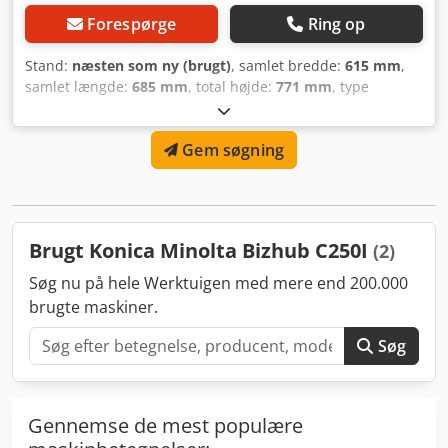
Forespørge
Ring op
Stand:
næsten som ny (brugt)
, samlet bredde:
615 mm
,
samlet længde:
685 mm
, total højde:
771 mm
, type
indgangsstrøm:
Ligestrøm
, transporthøjde:
800 mm
, • "NY
maskine" kundeoplevelse • Ultralydsrenset, indpakket,
Gem søgning
pakket i kasse • Renoveret med langtidsholdbare/originale
dele • Dele renset • Præcist samlet Dodpfxoxac R No
Aagowa • Original toner påfyldt til 30 % i maskinen (ca.
7.000 print/farve) • Opdateret engelsk firmware • Tæller
nulstillet • Forudinstalleret, testet: tilslut og brug •
Brugt Konica Minolta Bizhub C250I
(2)
Minimum 400.000 siders maskinlevetid garanteret • ISO-
certifikat • Miljøvenlig
Søg nu på hele Werktuigen med mere end 200.000
brugte maskiner.
Søg
Gennemse de mest populære