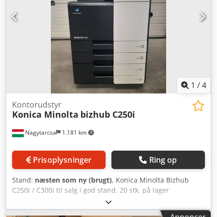
1
/
4
Kontorudstyr
Konica Minolta
bizhub C250i
Nagytarcsa
1.181 km
Prisoplysninger
Ring op
Stand:
næsten som ny (brugt)
, Konica Minolta Bizhub
C250i / C300i til salg i god stand. 20 stk. på lager
Dwodpfxen Sml Ue Aagea Tællere under 90.000. For
yderligere information, send en besked.