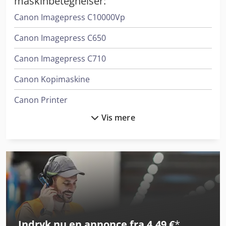
maskinbetegnelser:
Canon Imagepress C10000Vp
Canon Imagepress C650
Canon Imagepress C710
Canon Kopimaskine
Canon Printer
Vis mere
Gallus Tcs 250
Hewlett Packard Printer
Horizon Bq-270V
Horizon Ht-30C
Kaeser M 250
Indryk nu en annonce fra 4,49 €
*
Konica Minolta Accuriolabel 230