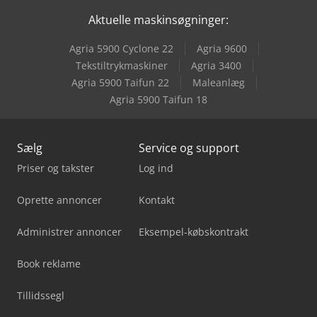
Aktuelle maskinsøgninger:
Xerox Igen5/150
Agria 5900 Cyclone 22
Agria 9600
Xerox Printer
Tekstiltrykmaskiner
Agria 3400
Agria 5900 Taifun 22
Maleanlæg
Xerox Versant 3100
Agria 5900 Taifun 18
Sælg
Service og support
Priser og takster
Log ind
Oprette annoncer
Kontakt
Administrer annoncer
Eksempel-købskontrakt
Book reklame
Tillidssegl