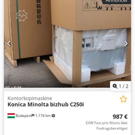
Annoncer
1
/
2
Kontorkopimaskine
Konica Minolta
bizhub C250i
987 €
Budapest
1.174 km
EXW Fast pris Moms ikke
fradragsberettiget