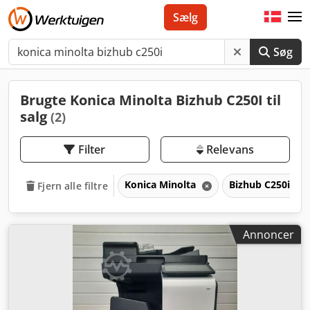
Sælg
Søg
Brugte Konica Minolta Bizhub C250I til
salg
(2)
Filter
Relevans
Konica Minolta
Bizhub C250i
Fjern alle filtre
Annoncer