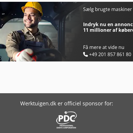
Gurutzpe Gl 13
Haas Vf-11/50
Sælg brugte maskine
Haas St-10
Haas Vf-2Ss
Indryk nu en annonce
11 millioner af køber
Få mere at vide nu
+49 201 857 861 80
Werktuigen.dk er officiel sponsor for: