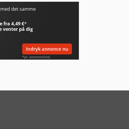
r med det samme
 fra 4,49 €
*
e
venter på dig
Indryk annonce nu
*pr. annonce/md.