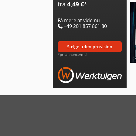
fra
4,49 €
*
Få mere at vide nu
+49 201 857 861 80
sælge uden provision
*pr. annonce/md.