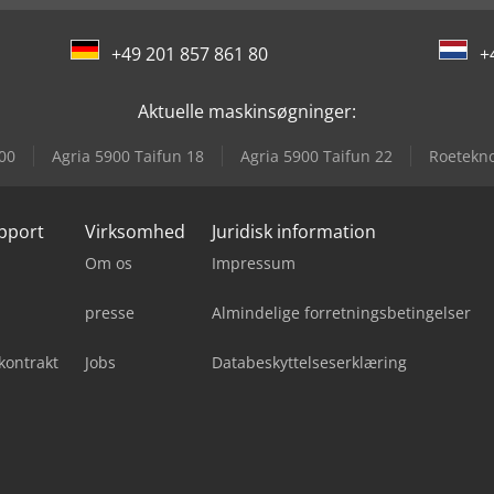
+49 201 857 861 80
+
Aktuelle maskinsøgninger:
00
Agria 5900 Taifun 18
Agria 5900 Taifun 22
Roetekno
upport
Virksomhed
Juridisk information
Om os
Impressum
presse
Almindelige forretningsbetingelser
kontrakt
Jobs
Databeskyttelseserklæring