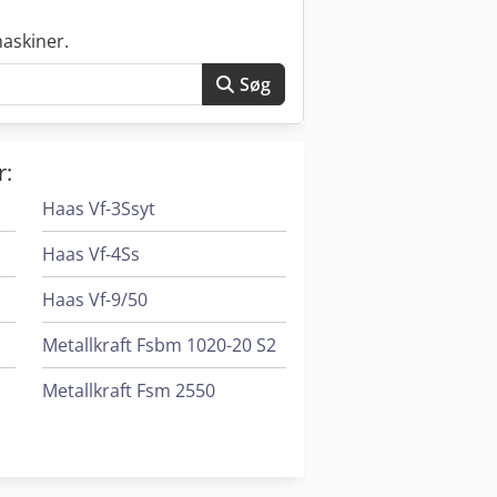
askiner.
Søg
r:
Haas Vf-3Ssyt
Haas Vf-4Ss
Haas Vf-9/50
Metallkraft Fsbm 1020-20 S2
Metallkraft Fsm 2550
Strapex Smg 10
Timesavers 10 Series