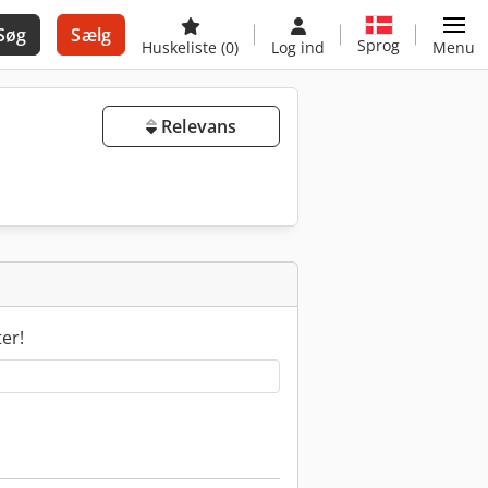
Søg
Sælg
Sprog
Huskeliste
(0)
Log ind
Menu
Relevans
ter!