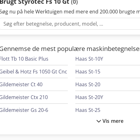
Brugt Styrotec Fs 10 Gt
(0)
Søg nu på hele Werktuigen med mere end 200.000 brugte m
Gennemse de mest populære maskinbetegnelse
Flott Tb 10 Basic Plus
Haas St-10Y
Geibel & Hotz Fs 1050 Gt Cnc
Haas St-15
Gildemeister Ct 40
Haas St-20
Gildemeister Ctx 210
Haas St-20Y
Gildemeister Gs 20-6
Haas St-25
Vis mere
Gildemeister Nef 710
Haas St-40
Grob G350
Haas Umc-500Ss