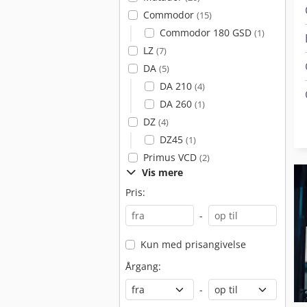
Commodor
(15)
Commodor 180 GSD
(1)
LZ
(7)
DA
(5)
DA 210
(4)
DA 260
(1)
DZ
(4)
DZ45
(1)
Primus VCD
(2)
Vis mere
Pris:
-
Kun med prisangivelse
Årgang:
-