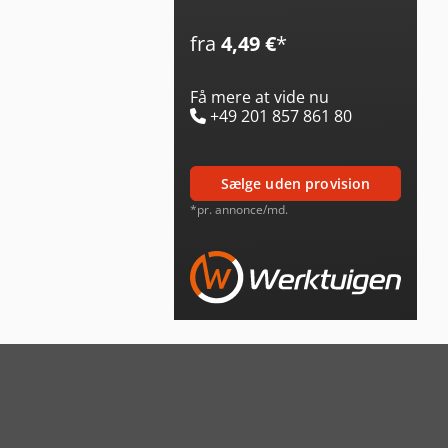
fra
4,49 €
*
Få mere at vide nu
+49 201 857 861 80
sælge uden provision
*pr. annonce/md.