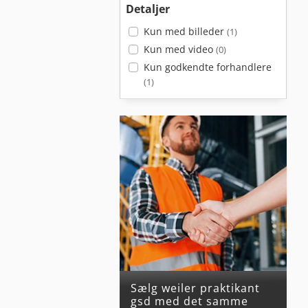
Detaljer
Kun med billeder
(1)
Kun med video
(0)
Kun godkendte forhandlere
(1)
Sælg weiler praktikant
gsd med det samme