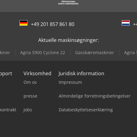
+49 201 857 861 80
+
Aktuelle maskinsøgninger:
kiner
Agria 5900 Cyclone 22
Gasskæremaskiner
Agria 
upport
Virksomhed
Juridisk information
Om os
Impressum
presse
Almindelige forretningsbetingelser
kontrakt
Jobs
Databeskyttelseserklæring