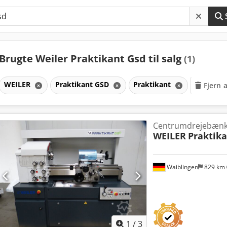
Brugte Weiler Praktikant Gsd til salg
(1)
WEILER
Praktikant GSD
Praktikant
Fjern a
Centrumdrejebæn
WEILER
Praktik
Waiblingen
829 km
1
/
3