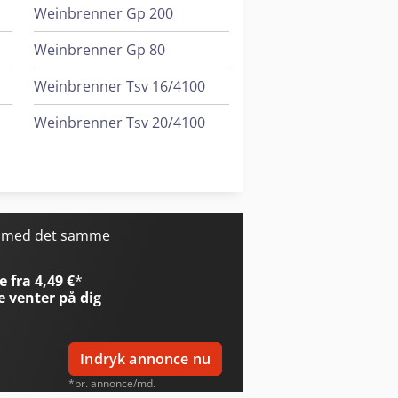
Weinbrenner Gp 200
Weinbrenner Gp 80
Weinbrenner Tsv 16/4100
Weinbrenner Tsv 20/4100
Weyrauch Sw 32 G
Wissner Gamma 605
r med det samme
 fra 4,49 €
*
e
venter på dig
Indryk annonce nu
*pr. annonce/md.