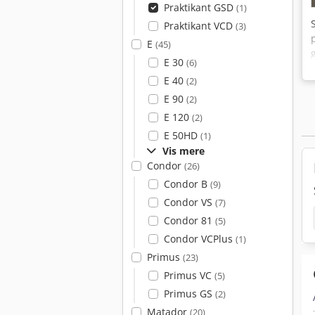
Praktikant GSD
(1)
Praktikant VCD
(3)
E
(45)
E 30
(6)
E 40
(2)
E 90
(2)
E 120
(2)
E 50HD
(1)
Vis mere
Condor
(26)
Condor B
(9)
Condor VS
(7)
Condor 81
(5)
Condor VCPlus
(1)
Primus
(23)
Primus VC
(5)
Primus GS
(2)
Matador
(20)