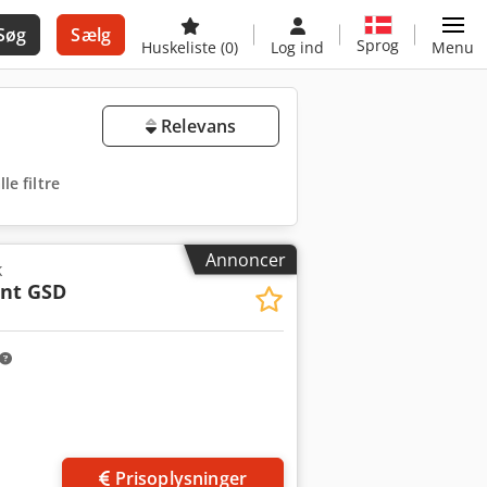
Søg
Sælg
Sprog
Huskeliste
(0)
Log ind
Menu
Relevans
lle filtre
Annoncer
k
ant GSD
Prisoplysninger