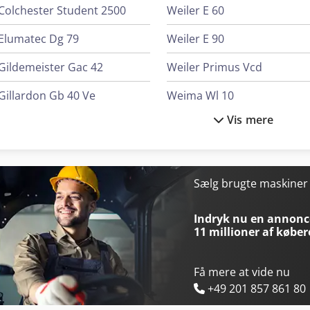
Colchester Student 2500
Weiler E 60
Elumatec Dg 79
Weiler E 90
Gildemeister Gac 42
Weiler Primus Vcd
Gillardon Gb 40 Ve
Weima Wl 10
Vis mere
Weiler Commodor 180 Gsd
Weima Wl 4
Weiler Da 210
Weima Wlk 10
Weiler Dz 45
Weima Wlk 1500
Sælg brugte maskine
Weiler E 110
Weima Wnz 310/600
Indryk nu en annonce
11 millioner af køber
Få mere at vide nu
+49 201 857 861 80