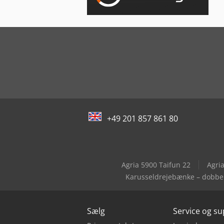
+49 201 857 861 80
Agria 5900 Taifun 22
Agri
Karusseldrejebænke – dobbel
Sælg
Service og s