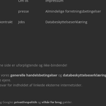
Om os
Impressum
presse
Almindelige forretningsbetingelser
kontrakt
Jobs
Databeskyttelseserklæring
nne side er uforpligtende og ikke-bindende!
u vores
generelle handelsbetingelser
og
databeskyttelseserklærin
 ejere.
ar for indholdet af linkede eksterne internetsider.
og Googles
privatlivspolitik
og
vilkår for brug
gælder.