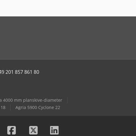
49 201 857 861 80
ra 4000 mm planskive-diameter
 18
Agria 5900 Cyclone 22