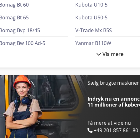
korttidsnummerplader. Fortoldning Vi hjælper dig gerne med forto
Bomag Bt 60
Kubota U10-5
Bomag Bt 65
Kubota U50-5
Bomag Bvp 18/45
V-Trade Mx B5S
Bomag Bw 100 Ad-5
Yanmar B110W
Vis mere
Bomag Bw 213 D-5
Yanmar B75W
Bomag Bw 65 H
Yanmar Minigraver
Jcb 525-60E
Yanmar Sv17Vt
Sælg brugte maskine
Jcb 535-95
Yanmar Sv19Vt
Indryk nu en annonce
11 millioner af køber
Få mere at vide nu
+49 201 857 861 80