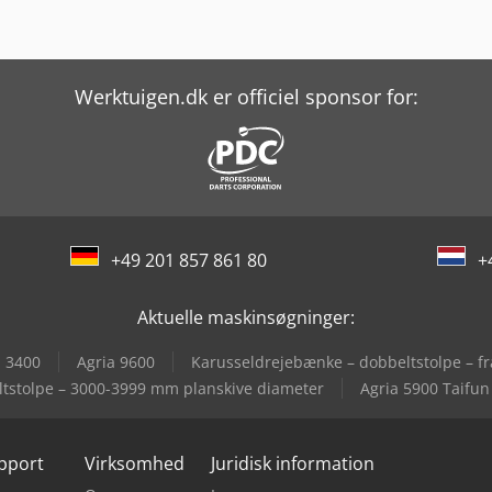
Werktuigen.dk er officiel sponsor for:
+49 201 857 861 80
+
Aktuelle maskinsøgninger:
a 3400
Agria 9600
Karusseldrejebænke – dobbeltstolpe – f
tstolpe – 3000-3999 mm planskive diameter
Agria 5900 Taifun
upport
Virksomhed
Juridisk information