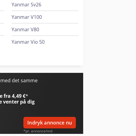
ldningsprocessen.
Yanmar Sv26
Yanmar V100
Yanmar V80
Yanmar Vio 50
Yanmar Vio27-6
Yanmar Vio38-6
r med det samme
 fra 4,49 €
*
e
venter på dig
Indryk annonce nu
*pr. annonce/md.