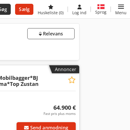
Søg
Sælg
Sprog
Huskeliste
(0)
Log ind
Menu
Relevans
Annoncer
obilbagger*BJ
ima*Top Zustan
64.900 €
Fast pris plus moms
Send anmodning