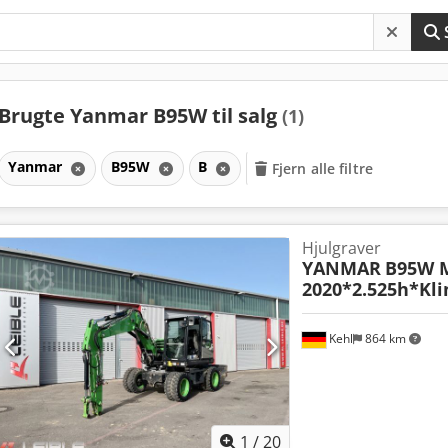
Brugte Yanmar B95W til salg
(1)
Yanmar
B95W
B
Fjern alle filtre
Hjulgraver
YANMAR
B95W M
2020*2.525h*Kl
Kehl
864 km
1
/
20