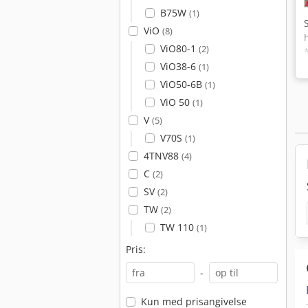
B75W
(1)
ViO
(8)
ViO80-1
(2)
ViO38-6
(1)
ViO50-6B
(1)
ViO 50
(1)
V
(5)
V70S
(1)
4TNV88
(4)
C
(2)
SV
(2)
TW
(2)
TW 110
(1)
Pris:
-
Kun med prisangivelse