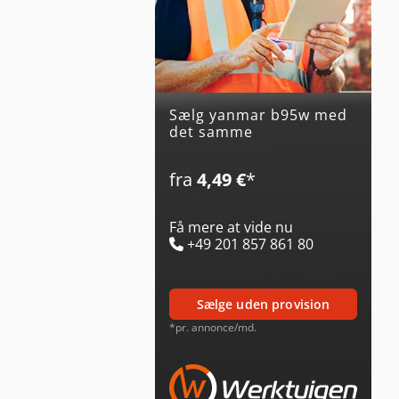
Sælg yanmar b95w med
det samme
fra
4,49 €
*
Få mere at vide nu
+49 201 857 861 80
sælge uden provision
*pr. annonce/md.