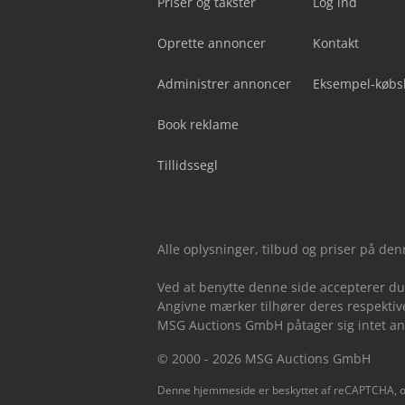
Priser og takster
Log ind
Oprette annoncer
Kontakt
Administrer annoncer
Eksempel-købs
Book reklame
Tillidssegl
Alle oplysninger, tilbud og priser på de
Ved at benytte denne side accepterer d
Angivne mærker tilhører deres respektive
MSG Auctions GmbH påtager sig intet ansv
© 2000 - 2026 MSG Auctions GmbH
Denne hjemmeside er beskyttet af reCAPTCHA, 