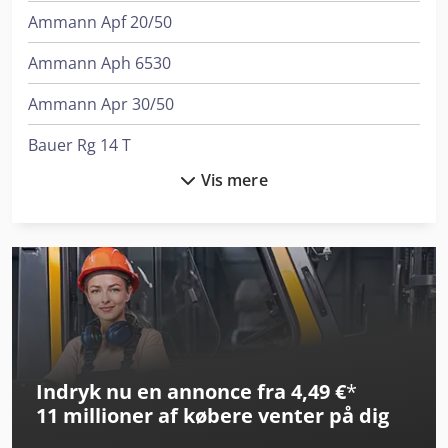
Ammann Apf 20/50
Ammann Aph 6530
Ammann Apr 30/50
Bauer Rg 14 T
Vis mere
Biesse Brema Vektor 15
Bomag Bp 12/40
Bomag Bp 20/50 D
Bomag Bpr 60/65 D
Bomag Bt 60
Indryk nu en annonce fra 4,49 €
*
Bomag Bt 65
11 millioner af købere
venter på dig
Bomag Bw 100 Ad-5