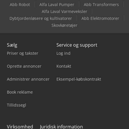
Abb Robot
Alfa Laval Pumper
Abb Transformers
Yanmar B75W
Alfa Laval Varmeveksler
Dybtjordenløsere og kultivatorer
Abb Elektromotorer
Yanmar B95W
Skovkøretøjer
Sælg
Service og support
Priser og takster
Log ind
Oprette annoncer
Kontakt
Administrer annoncer
Eksempel-købskontrakt
Book reklame
Tillidssegl
Virksomhed
Juridisk information