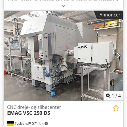
høj nøjagtighed og pålidelighed. Kapacitet: 3 akser,
centerhøjde 60 mm, Z 300 mm, X 150 mm,
Annoncer
spændetangsdiameter 19 mm (W25), opløsning 0,0001
mm, C-akse 0,0001°. Data: Spindel op til 7000 omdr./min.,
effekt 5/6 kW, moment 26,1/35,1 Nm, hurtiggang 20
m/min., tilslutning 3×400 V 50 Hz, vægt ≈3000 kg,
dimensioner 1930×1300×2040 mm. Tilbehør: Køling,
Ethernet, spånetransportør, deleopsamler, lastemaskine
LNS Express 112+, spylepistol, brandslukningsanlæg.
Muliggør snævre tolerancer; brancher: Bilindustri,
urproduktion, værktøjsmaskiner, luftfart, medicinsk
teknologi. Chodpfx Aozqbg Rjigsa
1
/
4
CNC dreje- og slibecenter
EMAG
VSC 250 DS
Tyskland
571 km