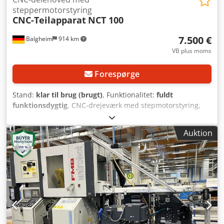
steppermotorstyring
CNC-Teilapparat
NCT 100
7.500 €
Balgheim
914 km
VB plus moms
Forespørge
Stand:
klar til brug (brugt)
, Funktionalitet:
fuldt
funktionsdygtig
, CNC-drejeværk med stepmotorstyring,
Chedpfswmd Irex Aigja - Delinger fra 1-999 mulige - Også
ulige delinger - Ideel til planslibning, højtandede delinger
Auktion
– savning eller langsom rundslibning af runde knive muligt
- Kan eftermonteres på enhver værktøjsslipemaskine -
Drej- og svingbar i alle retninger, horisontalt, vertikalt -
Enkel montering på maskinbord via notsten - Kan også
leveres med lille monteringsvinkel - Centerhøjde 190 mm
eller 140 mm målt fra maskinbordet - CNC-drejeværk med
MK5 optagelse eller også tilgængelig i SK 40 - Deling
udløses via fodkontakt eller valgfrit via enkel
lukkerkontakt/afbryder etc. på maskinbordet -