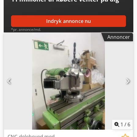
Chodsyxnuaepfx Aigja
Indryk annonce nu
*pr. annonce/md.
Annoncer
1
/
6
CNC-delehoved med