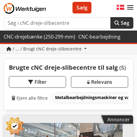
Sælg
Søg
CNC-drejebænke (250-299 mm)
CNC-bearbejdning
/ ... / Brugt cNC dreje-slibecentre
Brugte cNC dreje-slibecentre til salg
(5)
Filter
Relevans
Metalbearbejdningsmaskiner og værk
Fjern alle filtre
Annoncer