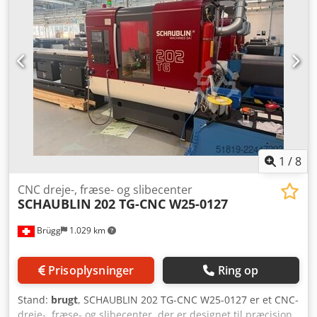
1
/
8
CNC dreje-, fræse- og slibecenter
SCHAUBLIN
202 TG-CNC W25-0127
Brügg
1.029 km
Prisoplysninger
Ring op
Stand:
brugt
, SCHAUBLIN 202 TG-CNC W25-0127 er et CNC-
dreje-, fræse- og slibecenter, der er designet til præcision,