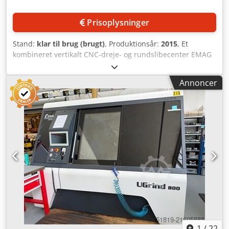
Prisoplysninger
Stand:
klar til brug (brugt)
, Produktionsår:
2015
, Et
kombineret vertikalt CNC-dreje- og rundslibecenter EMAG
er tilgængeligt. Spændpatrondiameter: 250 mm, maks.
svingdiameter: 260 mm, vandring X/Z: 680 mm/200 mm,
Annoncer
hurtiggang X/Z: 45 m/min / 30 m/min,
slibespindelomdrejningstal: 45.000 o/min, værktøjspladser:
12, kurvedimensioner X/Y: 400 mm/600 mm, kurvestak: 3.
Maskindimensioner X/Y/Z: ca. 3200 mm/1900 mm/2650
mm, vægt: ca. 8000 kg, styring: Siemens 840DS, driftstimer:
ca. 35.000 t, programtimer: ca. 22.000 t. Dokumentation
tilgængelig. Besigtigelse på stedet under strøm er mulig.
Chedpjx Dm Dzefx Aigsa
1
/
22