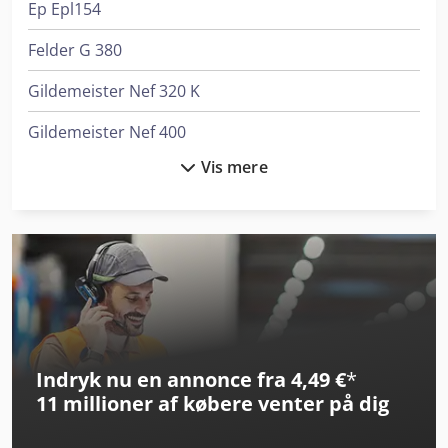
Ep Epl154
Felder G 380
Gildemeister Nef 320 K
Gildemeister Nef 400
Vis mere
Graule As 450
Hermle C 400
Krone Bdf
Linde Reach Truck
Linde Reachstacker
Indryk nu en annonce fra 4,49 €
*
Man L 2000
11 millioner af købere
venter på dig
Mercedes-Benz Citaro