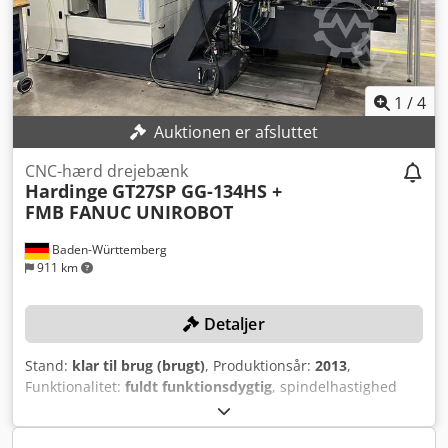
Delingsprocessen kan ske fuldautomatisk med hydraulisk
maskinbord eller kobles til maskinens CNC-styring - Nypris
12.800 €
1
/
4
Auktionen er afsluttet
CNC-hærd drejebænk
Hardinge
GT27SP GG-134HS +
FMB FANUC UNIROBOT
Baden-Württemberg
911 km
Detaljer
Stand:
klar til brug (brugt)
, Produktionsår:
2013
,
Funktionalitet:
fuldt funktionsdygtig
, spindelhastighed
(maks.):
6.000 o/min
, vandring X-akse:
607 mm
, vandring
på Z-aksen:
286 mm
, controller model:
Fanuc 32i A
,