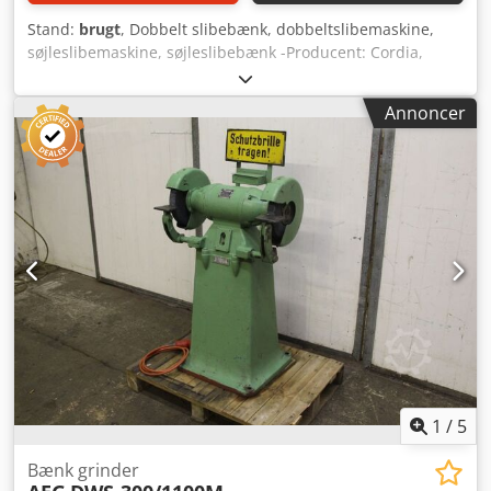
Stand:
brugt
, Dobbelt slibebænk, dobbeltslibemaskine,
søjleslibemaskine, søjleslibebænk -Producent: Cordia,
dobbeltslibebænk type DOS 400 -Motoreffekt: 2,2 kW -
Omdrejningstal: 1400 o/min -Slibeskiver: Ø 400 x 50 mm -
Annoncer
Driftsspænding: 380 Volt -Dimensioner: 720/520/H1210 mm
-Vægt: 207 kg Dcjdpfsldk Irsx Algsk
1
/
5
Bænk grinder