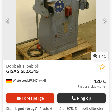
1
/
5
Dobbelt slibeblok
GISAG
SE2X315
420 €
Wiefelstede
347 km
Fast pris plus moms
Forespørge
Ring op
Stand:
god (brugt)
, Produktionsår:
1975
, Dobbelt slibesten,