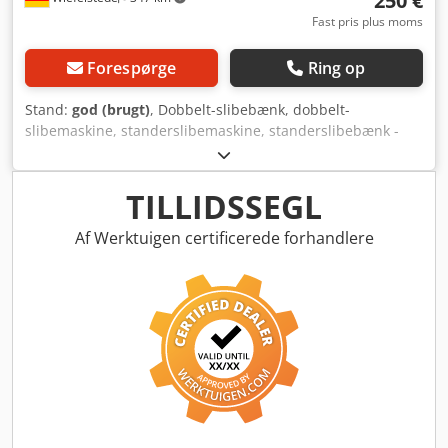
250 €
Fast pris plus moms
Forespørge
Ring op
Stand:
god (brugt)
, Dobbelt-slibebænk, dobbelt-
slibemaskine, standerslibemaskine, standerslibebænk -
Motorydelse: 0,37 kW - Omdrejningstal: 2.900 o/min -
Maksimal slibeskive diameter: Ø 175 mm - Driftsspænding:
380 Volt - Dimensioner: 420/390/H1150 mm Dsdpfob A
TILLIDSSEGL
Rbgsx Algeck - Vægt: 65 kg
Af Werktuigen certificerede forhandlere