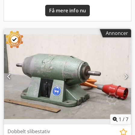
Få mere info nu
Annoncer
1
/
7
Dobbelt slibestativ