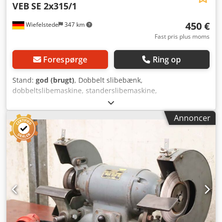
VEB
SE 2x315/1
450 €
Wiefelstede
347 km
Fast pris plus moms
Forespørge
Ring op
Stand:
god (brugt)
, Dobbelt slibebænk,
dobbeltslibemaskine, standerslibemaskine,
standerslibebænk - Fabrikant: VEB, dobbelt slibebænk type
SE 2x315/1 - Slibeskive: maks. Ø 315 mm - Omløbs-
Annoncer
hastighed: 45 m/s - Motoreffekt: 1,0 kW Djdpsgqvlmjfx
Algsck - Driftsspænding: 380 volt - Tilbehør: inkl. slibeskive-
afretter, se billeder - Dimensioner: 640/890/H1070 mm -
Vægt: 248 kg