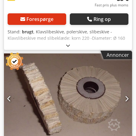
Fast pris plus moms
Forespørge
Ring op
Stand:
brugt
, Klavslibeskive, polerskive, slibeskive -
Klavslibeskive med slibeklæde: korn 220 -Diameter: Ø 160
mm -Bredde: 30 mm -Borehul: Ø 10 mm -Antal: 8 børster
tilgængelige -Pris: pr. stk. -Vægt: 0,4 kg/stk. Dcsdsb A S N
Annoncer
Ejpfx Algjk