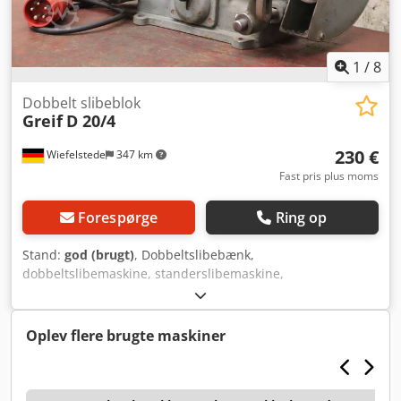
1
/
8
Dobbelt slibeblok
Greif
D 20/4
230 €
Wiefelstede
347 km
Fast pris plus moms
Forespørge
Ring op
Stand:
god (brugt)
, Dobbeltslibebænk,
dobbeltslibemaskine, standerslibemaskine,
standerslibebænk Djdpfx Asv Hawqelgsck - Fabrikat: Greif,
dobbeltslibebænk type D 20/4 - Slibeskiver: maks. Ø 250
mm - Motoreffekt: 0,37 kW - Omdrejningstal: 1400 o/min -
Oplev flere brugte maskiner
Driftsspænding: 220/380 Volt - Dimensioner: 500/310/H315
mm - Vægt: 40 kg