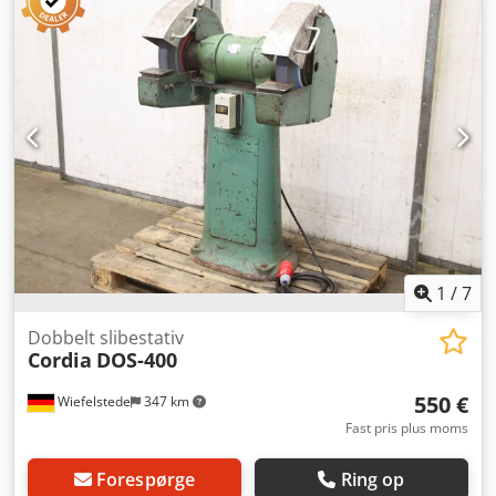
1
/
7
Dobbelt slibestativ
Cordia
DOS-400
550 €
Wiefelstede
347 km
Fast pris plus moms
Forespørge
Ring op