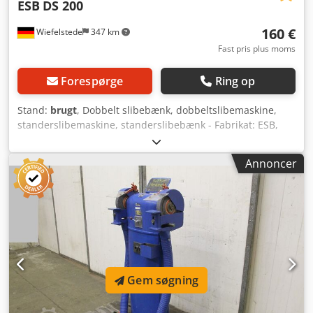
ESB
DS 200
160 €
Wiefelstede
347 km
Fast pris plus moms
Forespørge
Ring op
Stand:
brugt
, Dobbelt slibebænk, dobbeltslibemaskine,
standerslibemaskine, standerslibebænk - Fabrikat: ESB,
dobbeltslibebænk Type DS 200 - Slibeskiver: maks. Ø 200 x
32 x 32 mm - Motoreffekt: 0,9 kW - Omdrejningstal: 3000
Annoncer
o/min - Optagelse: aksel Ø 20 x 33 mm, se billeder Dcedpfx
Aopg N Stslgok - Driftsspænding: 220/380 Volt - Mål:
490/195/H220 mm - Vægt: 15 kg
Gem søgning