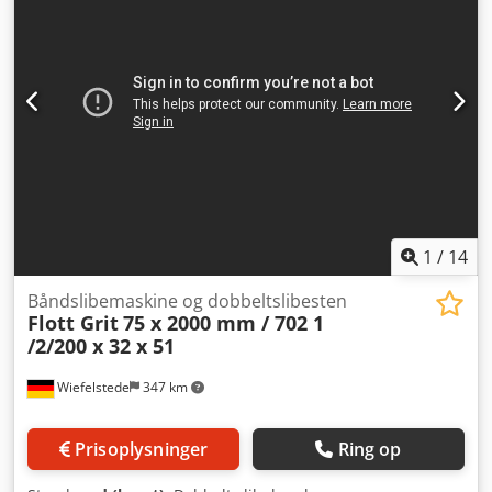
1
/
14
Båndslibemaskine og dobbeltslibesten
Flott Grit
75 x 2000 mm / 702 1
/2/200 x 32 x 51
Wiefelstede
347 km
Prisoplysninger
Ring op