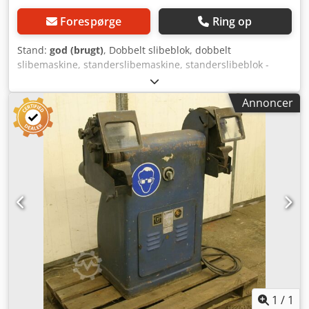
Forespørge
Ring op
Stand:
god (brugt)
, Dobbelt slibeblok, dobbelt
slibemaskine, standerslibemaskine, standerslibeblok -
Motoreffekt: 1,1 kW Dcodpfjb A Nausx Algek -
Omdrejningstal: 1410 omdr./min - Slibeskiver: maks. Ø 300
Annoncer
mm - Driftsspænding: 380 Volt - Vægt: 200 kg
1
/
1