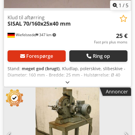
1
/
5
Klud til aftørring
SISAL
70/160x25x40 mm
25 €
Wiefelstede
347 km
Fast pris plus moms
Forespørge
Ring op
Stand:
meget god (brugt)
, Kludlap, polerskive, slibeskive -
Diameter: 160 mm - Bredde: 25 mm - Hulstørrelse: Ø 40
mm Dodpfxjb A Ilps Algeck - Antal: 12 børster til rådighed -
Pris: pr. stk. - Vægt: 0,7 kg/stk.
Annoncer