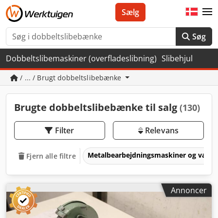
Sælg
Søg
Dobbeltslibemaskiner (overfladeslibning)
Slibehjul
/ ... / Brugt dobbeltslibebænke
Brugte dobbeltslibebænke til salg
(130)
Filter
Relevans
Metalbearbejdningsmaskiner og værk
Fjern alle filtre
Annoncer