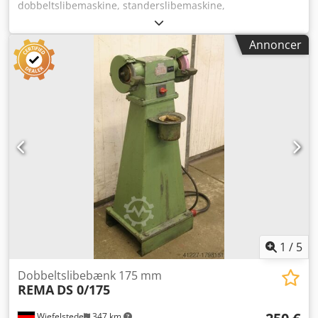
dobbeltslibemaskine, standerslibemaskine,
standerslibesten Dcodpeb A I T Iofx Algok - Motoreffekt: 1,1
kW - Omdrejningstal: 1745 o/min - Slibeskiver: maks. Ø 315
Annoncer
mm - Driftsspænding: 380 Volt - Vægt: 230 kg
1
/
5
Dobbeltslibebænk 175 mm
REMA
DS 0/175
Wiefelstede
347 km