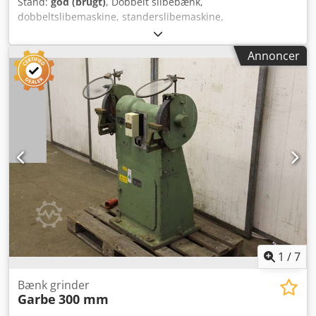
Stand:
god (brugt)
, Dobbelt slibebænk,
dobbeltslibemaskine, standerslibemaskine,
standerslibebænk, båndslibemaskine, båndsliber,
kantlsliber, kantslibemaskine - Båndsliber: Fabrikat Grit,
Annoncer
slibebånd 75 x 2000 mm - Motor: Teknodan 3 kW 2850
o/min - Slibebænk: Fabrikat Flott, dobbelt slibebænk type
702 1 /2/200 x 32 x 51 - Slibeskiver: Ø 200 mm - Motor: AEG
0,6 kW 2800 o/min - Aflevering/pris: komplet - Samlede
dimensioner: 1000/900/H1685 mm - Samlet vægt: 228 kg
Djdpfx Ajydi A Iolgeck
1
/
7
Bænk grinder
Garbe
300 mm