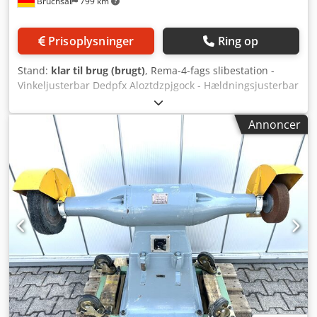
Bruchsal
799 km
Prisoplysninger
Ring op
Stand:
klar til brug (brugt)
, Rema-4-fags slibestation -
Vinkeljusterbar Dedpfx Aloztdzpjgock - Hældningsjusterbar
- Oscillerende - Køling - Arbejdslys Dimensioner: L x B x H
1,5 x 1,5 x 1,5 meter / Vægt 450 kg
Annoncer