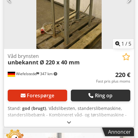
1
/
5
Våd brynsten
unbekannt
Ø 220 x 40 mm
220 €
Wiefelstede
347 km
Fast pris plus moms
Forespørge
Ring op
Stand:
god (brugt)
, Vådslibesten, standerslibemaskine,
standerslibebænk - Kombineret våd- og tørslibemaskine -
Slibeskiver: 220 x 40 mm - Motor: 0,55 kW -
Omdrejningstal: 600 o/min Dodpfx Aecmh H Ujlgjck - Mål:
Annoncer
650/300/H1200 mm - Vægt: 80 kg