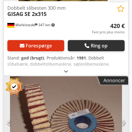
Dobbelt slibesten 300 mm
GISAG
SE 2x315
420 €
Wiefelstede
347 km
Fast pris plus moms
Forespørge
Ring op
Stand:
god (brugt)
, Produktionsår:
1981
, Dobbelt
slibebænk, dobbeltslibemaskine, søjleslibemaskine,
søjleslibebænk -Motoreffekt: 1,1 kW -Omdrejningstal: 1.410
o/min -Periferihastighed: 45 m/s -Slibeskiver: maks. Ø 300
Annoncer
mm Dcsdpfob A Nkvsx Algjk -Driftsspænding: 380 Volt -
Vægt: 290 kg