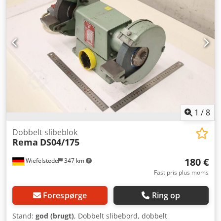
1
/
8
Dobbelt slibeblok
Rema
DS04/175
180 €
Wiefelstede
347 km
Fast pris plus moms
Forespørge
Ring op
Stand:
god (brugt)
, Dobbelt slibebord, dobbelt