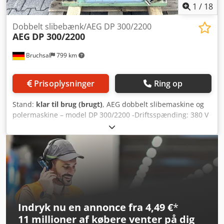
1
/
18
Dobbelt slibebænk/AEG DP 300/2200
AEG
DP 300/2200
Bruchsal
799 km
Prisoplysninger
Ring op
Stand:
klar til brug (brugt)
, AEG dobbelt slibemaskine og
polermaskine – model DP 300/2200 -Driftsspænding: 380 V
-Motoreffekt: 2,2 kW -Maks. skivediameter: Ø 300 mm -
Maks. skivebredde: 50 mm -Polerspindelhastighed: 1.400
omdr./min. Dimensioner: L x B x H 1,2 x 0,4 x 0,9 meter /
Vægt 180 kg Dodpfx Aljztaw Hsgeck
Indryk nu en annonce fra 4,49 €
*
11 millioner af købere
venter på dig