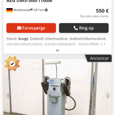
AEG
DWS-300/1100M
550 €
Wiefelstede
347 km
Fast pris plus moms
Forespørge
Ring op
Stand:
brugt
, Dobbelt slibemaskine, dobbeltslibemaskine,
standerslibemaskine, standerslibebænk - Motoreffekt: 1,1
kW - Omdrejningstal: 1400 o/min - Slibeskiver: Ø 300 x 40
mm - Driftsspænding: 380 Volt - Dimensioner:
Annoncer
690/500/H1260 mm Dcjdpfxecwl A Ij Algjk - Vægt: 148 kg