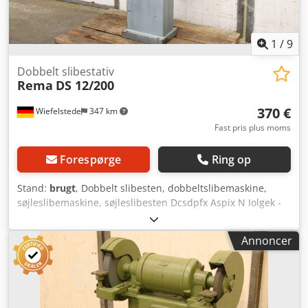
1
/
9
Dobbelt slibestativ
Rema
DS 12/200
370 €
Wiefelstede
347 km
Fast pris plus moms
Forespørge
Ring op
Stand:
brugt
, Dobbelt slibesten, dobbeltslibemaskine,
søjleslibemaskine, søjleslibesten Dcsdpfx Aspix N Iolgek -
Fabrikat: Rema, dobbeltslibesten type DS 12/200 -
Slibeskiver: maks. Ø 200 x 32 x 51 mm - Motoreffekt: 0,9 kW
Annoncer
- Omdrejningstal: 2900 o/min - Driftsspænding: 220/380
Volt - Dimensioner: 550/410/H1070 mm - Vægt: 72 kg