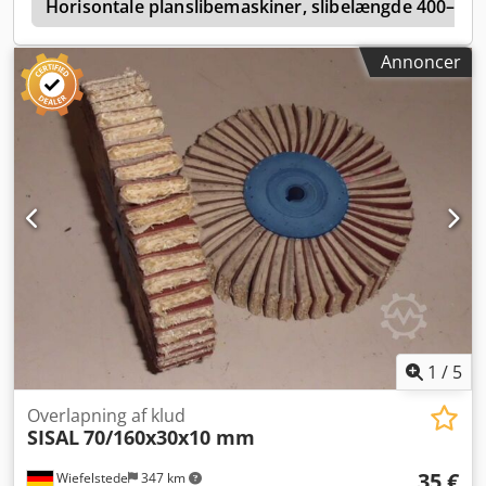
P
Horisontale planslibemaskiner, slibelængde 400–6
Annoncer
1
/
5
Overlapning af klud
SISAL
70/160x30x10 mm
35 €
Wiefelstede
347 km