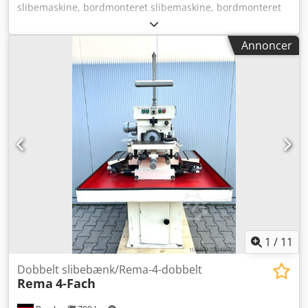
slibemaskine, bordmonteret slibemaskine, bordmonteret
dobbelt slibebord -Producent: Rema, dobbelt slibebord,
type DS04/175 -Slibeskiver: maks. Ø 175 x 25 x 51 mm -
Annoncer
Motoreffekt: 0,3 kW Dsdszruq Sjpfx Algeck -
Omdrejningstal: 2900 o/min -Driftsspænding: 220/380 volt
-Dimensioner: 380/220/H235 mm -Vægt: 16,1 kg
1
/
11
Dobbelt slibebænk/Rema-4-dobbelt
Rema
4-Fach