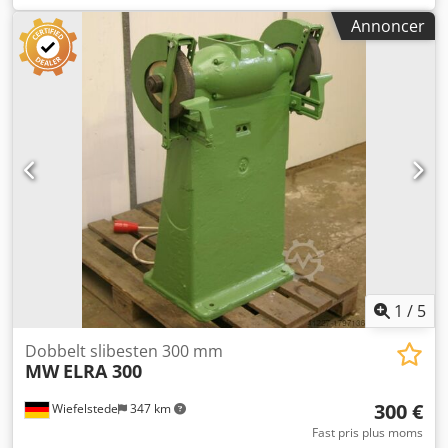
Driftsspænding: 380 Volt -Dimensioner: 760/450/H1080 mm
Annoncer
-Vægt: 200 kg Dedpeb A I R Dsfx Algock
1
/
5
Dobbelt slibesten 300 mm
MW
ELRA 300
300 €
Wiefelstede
347 km
Fast pris plus moms