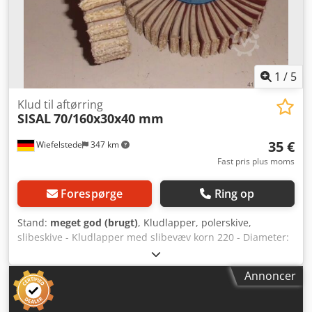
1
/
5
Klud til aftørring
SISAL
70/160x30x40 mm
35 €
Wiefelstede
347 km
Fast pris plus moms
Forespørge
Ring op
Stand:
meget god (brugt)
, Kludlapper, polerskive,
slibeskive - Kludlapper med slibevæv korn 220 - Diameter:
Ø 160 mm - Bredde: 40 mm Dcodpfxsb A Nnko Algok -
Huldiameter: Ø 30 mm - Antal: 6 stk. børster tilgængelige -
Annoncer
Pris: pr. stk. - Vægt: 0,4 kg/stk.