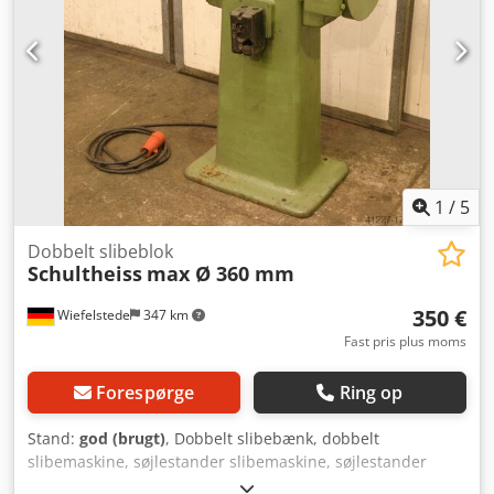
1
/
5
Dobbelt slibeblok
Schultheiss
max Ø 360 mm
350 €
Wiefelstede
347 km
Fast pris plus moms
Forespørge
Ring op
Stand:
god (brugt)
, Dobbelt slibebænk, dobbelt
slibemaskine, søjlestander slibemaskine, søjlestander
slibebænk -Slibeskiver: maks. Ø 360 mm x 40 mm -