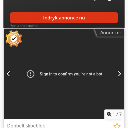
Indryk annonce nu
*pr. annonce/md.
Annoncer
1
/
7
Dobbelt slibeblok