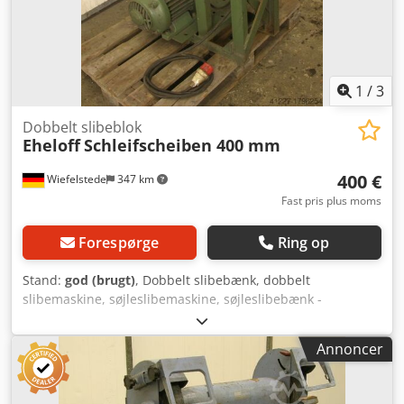
sikre regelmæssig vedligeholdelse.
1
/
3
Dobbelt slibeblok
Eheloff
Schleifscheiben 400 mm
400 €
Wiefelstede
347 km
Fast pris plus moms
Forespørge
Ring op
Stand:
god (brugt)
, Dobbelt slibebænk, dobbelt
slibemaskine, søjleslibemaskine, søjleslibebænk -
Motoreffekt: 3 kW - Slibeskiver: Ø 400 mm Dcjdjb A If Tepfx
Algsk - Driftsspænding: 380 Volt - Vægt: 200 kg
Annoncer