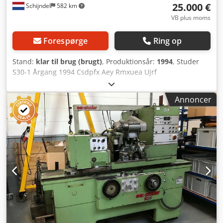
25.000 €
Schijndel
582 km
VB plus moms
Forespørge
Ring op
Stand:
klar til brug (brugt)
, Produktionsår:
1994
, Studer
S30-1 Årgang 1994 Csdpfx Aey Rmxuea Ujrf
Annoncer