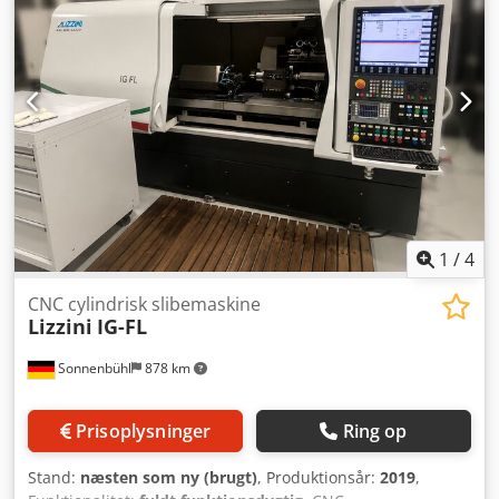
svævende slibning: 40 kg Pinolstock Pinolvandring: 25 mm
Pinoldiameter: 43 mm Indvendig konus: MK 4
Emnespindelstock Omdrejningstal: 0 - 600 Indvendig
konus: MK 4 Spindelboring: 26 mm Slibeskive Diameter:
450 mm Bredde: min. 20 / maks. 50 mm Boring: 127 mm
Udstyr - Manuel eller automatisk cyklus - Automatisk
afretterkompensation - Forenklet forindstilling af slibeskive
og emne Alle oplysninger er uden ansvar. En
demonstration under strøm er til enhver tid mulig i vores
udstillingshal.
1
/
4
CNC cylindrisk slibemaskine
Lizzini
IG-FL
Sonnenbühl
878 km
Prisoplysninger
Ring op
Stand:
næsten som ny (brugt)
, Produktionsår:
2019
,