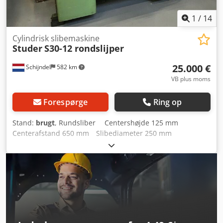
1
/
14
Cylindrisk slibemaskine
Studer
S30-12 rondslijper
25.000 €
Schijndel
582 km
VB plus moms
Forespørge
Ring op
Stand:
brugt
, Rundsliber Centershøjde 125 mm
Centerafstand 650 mm Slibediameter 250 mm
Slibeskivediameter 400 mm Samlet effektbehov 8 kW
Vægt ca. 2500 kg Dette er en maskine fra Machines4you
Cedpfx Asgfqn Noa Uorf