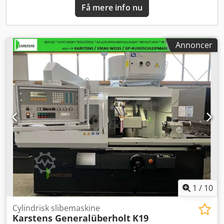
Få mere info nu
Annoncer
1
/
10
Cylindrisk slibemaskine
Karstens Generalüberholt
K19