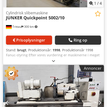
1
/
4
Cylindrisk slibemaskine
JUNKER
Quickpoint 5002/10
Trittau
300 km
Prisoplysninger
Ring op
Stand:
brugt
, Produktionsår:
1998
, Produktionsår 1998
Fanuc-styring Efter vores vurdering er maskinerne i meget
god brugt stand og kan besigtiges under strøm efter aftale.
Tilbehør: - Udsugning - Felsomat indladesystem Et
Annoncer
tilbehørspakke kan købes ekstra. Der er 2 identiske
maskiner tilgængelige. Tilbehør, afbildede værktøjer og
opspændingsmidler medfølger kun leveringen, hvis det er
angivet i de supplerende oplysninger. Cedoxc Nypjpfx Aa
Uorf Ændringer og fejl i de tekniske data og oplysninger
samt mellemsalg forbeholdes!