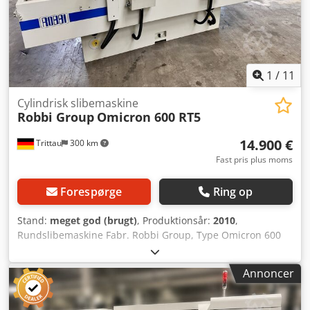
Intermitterende indføring pr. bordvending: 0,001 - 0,03
mm/dia Mikrojustering af indføring, 1 drejning på skala:
0,001 mm / Ø Arbejdshastigheder trinløst justerbare
(normal/speciel): 20-400 / 10-400 Maks. slibelængde: 900
mm Yderligere oplysninger: Maskinen kan besigtiges
1
/
11
under strøm.
Cylindrisk slibemaskine
Robbi Group
Omicron 600 RT5
14.900 €
Trittau
300 km
Fast pris plus moms
Forespørge
Ring op
Stand:
meget god (brugt)
, Produktionsår:
2010
,
Rundslibemaskine Fabr. Robbi Group, Type Omicron 600
RT5 Årgang: 2010 Tekniske data Fabrikat: Robbi Group, IT
Type: OMICRON 600 RT5 Byggeår: 2010 Bord Spidsafstand:
Annoncer
600 mm Maksimal slibelængde: 600 mm Svingområde: +9°
/ -5° Spidshøjde over bord: 160 mm Credpfx Aaowhm Rfo
Uef Emnevægt mellem spidser: 120 kg Emnevægt ved