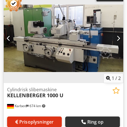
aftale. Ændringer og fejl i de tekniske data og
specifikationer samt forbehold for mellemsalg!
1
/
2
Cylindrisk slibemaskine
KELLENBERGER
1000 U
Karben
674 km
Prisoplysninger
Ring op