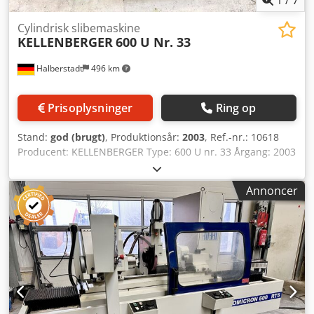
vægt af maskinen: ca. 5800 kg Driftsstøjniveau: 70 dB (A)
Cylindrisk slibemaskine
KELLENBERGER
600 U Nr. 33
Halberstadt
496 km
Prisoplysninger
Ring op
Stand:
god (brugt)
, Produktionsår:
2003
, Ref.-nr.: 10618
Producent: KELLENBERGER Type: 600 U nr. 33 Årgang: 2003
Styringstype: Konventionel Styring: n/a Lagersted:
Halberstadt Oprindelsesland: Schweiz Centrumafstand:
Annoncer
600 mm Centrumhøjde (standard): 125 mm Centrumhøjde
ved forhøjelse af arbejdsblokke hoved- og pinoldok: 175 -
250 mm Svingdiameter med indsatsblokke maks.: 350 - 500
mm Crsdpfxeya Dage Aa Uef Bordets svingvinkel / hver
side: 10° Opholdstid ved bordvending: 0 - 5 sek. Diameter /
bredde / hul: 250 x 13 x 76 mm Slibespindelens
omdrejningstal: 1500 / 1700 / 2200 / 3600 Slibehoved
drejeligt: 360° Tværbevægelse af slibehoved: 285 mm
Hurtig frem- og tilbagerykning af hjulhovedet: 40 mm