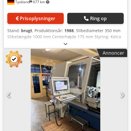
Tyskland
677 km
rådgiver gerne – kompetent rådgivning og landsdækkende
service.
Prisoplysninger
Ring op
Stand:
brugt
, Produktionsår:
1988
, Slibediameter 350 mm
Slibelængde 1000 mm Centerhøjde 175 mm Styring: Kelco
Crodszmy Thjpfx Aa Uof Maskinvægt ca. 4 t CNC
rundslibemaskine Kellenberger UR 175 x 1000 Byggeår
Annoncer
1988 Styring: Kelco Centerafstand 1000 mm + flere
spændeanordninger og værktøjer