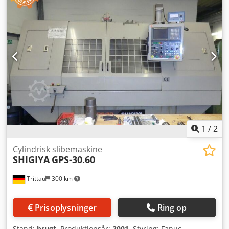
1
/
2
Cylindrisk slibemaskine
SHIGIYA
GPS-30.60
Trittau
300 km
Prisoplysninger
Ring op
Stand:
brugt
, Produktionsår:
2001
, Styring: Fanuc