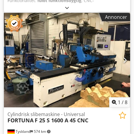
Funktionalitet:
fuldt funktionsdygtig
, CNC-
rundslibemaskine Lizzini IG-FL Csdpfxozmhumo Aa Usrf
Årgang: 2019 Tilstand: Absolut ny og i perfekt stand
Annoncer
Styring: Siemens-styring 840D sl Udstyr: - 2 udvendige
slibeskiver - 1 indvendig slibeenhed med C-akse og fuldt
styret B-akse Afstand mellem spidser: 1000 mm Afstand
fra spids til centrum: 200 mm
1
/
8
Cylindrisk slibemaskine - Universal
FORTUNA
F 25 S 1600 A 45 CNC
Tyskland
574 km