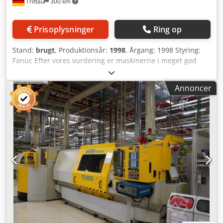
Trittau
300 km
Prisoplysninger
Ring op
Stand:
brugt
, Produktionsår:
1998
, Årgang: 1998 Styring:
Fanuc Efter vores vurdering er maskinerne i meget god
brugt stand og kan inspiceres under strøm efter aftale.
Tilbehør: - Udsugning Cedoxc Nyvepfx Aa Ujrf - Felsomat-
Annoncer
ladesystem En tilbehørspakke kan købes ekstra. Tilbehør,
viste værktøjer og opspændingsmidler medfølger kun, hvis
dette er angivet i yderligere information. Ændringer og fejl
i tekniske data og oplysninger forbeholdes, ligesom
mellemsalg forbeholdes!