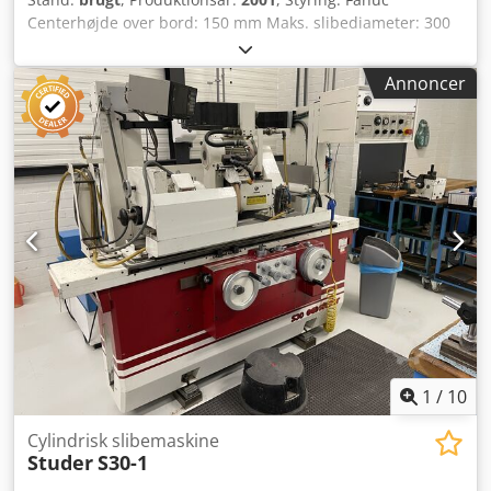
Centerhøjde over bord: 150 mm Maks. slibediameter: 300
mm Centerafstand: 600 mm Maks. slibelængde: 600 mm
Crjdpfxjzp Rzbo Aa Uof Maks. emnevægt: 150 kg
Annoncer
Slibeskivlens vinkel: 0° Maskinens dimensioner: 3.100 x
2.520 x 2.100 mm Efter vores vurdering er maskinen i god,
brugt stand og kan efter aftale besigtiges i drift. Maskinen
er blevet brugt til slibning af excentervelaksler med et
Marposs-målesystem. Tilbehør, viste værktøjer og
spændeanordninger er kun inkluderet i leveringen, hvis
dette er anført i de yderligere oplysninger. Ændringer og
fejl i de tekniske data og specifikationer samt risiko for
mellemsalg forbeholdes!
1
/
10
Cylindrisk slibemaskine
Studer
S30-1