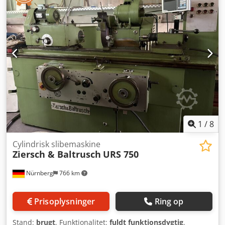
Tværbewegelse af slibehoved: 285 mm
1
/
8
Cylindrisk slibemaskine
Ziersch & Baltrusch
URS 750
Nürnberg
766 km
Prisoplysninger
Ring op
Stand:
brugt
, Funktionalitet:
fuldt funktionsdygtig
,