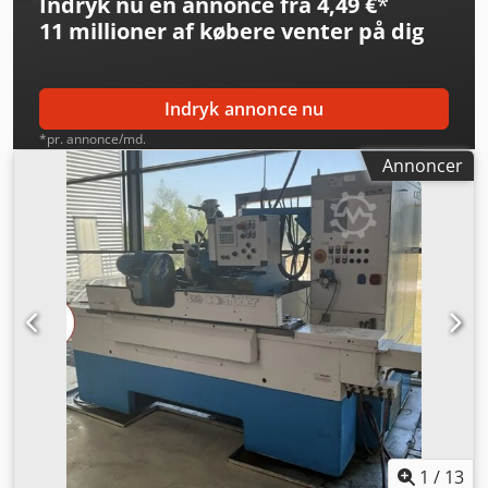
Indryk nu en annonce fra 4,49 €
*
11 millioner af købere
venter på dig
Indryk annonce nu
*pr. annonce/md.
Annoncer
1
/
13