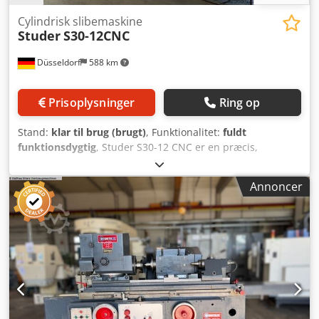
Cylindrisk slibemaskine
Studer
S30-12CNC
Düsseldorf
588 km
Prisoplysninger
Ring op
Stand:
klar til brug (brugt)
, Funktionalitet:
fuldt
funktionsdygtig
, Studer S30-12 CNC er en præcis,
cylindrisk rundslibemaskine fra Fritz Studer AG. Mærke:
Studer Crsdpfxjzn Nqre Aa Usf Type: S30-12CNC
Annoncer
Serienummer: 1248.74 Dimensioner (L): 3250 mm
Dimensioner (B): 2000 mm Dimensioner (H): 1950 mm
Hjulhastighed: 30 m/s