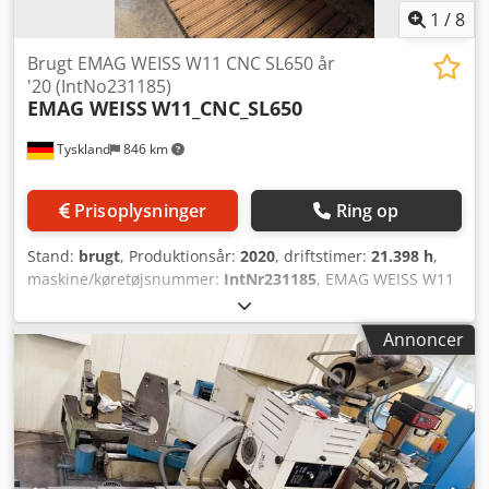
1
/
8
Brugt EMAG WEISS W11 CNC SL650 år
'20 (IntNo231185)
EMAG WEISS
W11_CNC_SL650
Tyskland
846 km
Prisoplysninger
Ring op
Stand:
brugt
, Produktionsår:
2020
, driftstimer:
21.398 h
,
maskine/køretøjsnummer:
IntNr231185
, EMAG WEISS W11
CNC SL650 – Universal rundslibemaskine – Årstal: 2020 En
brugt EMAG WEISS W11 CNC SL650 er til salg – en kraftfuld
Annoncer
universel rundslibemaskine med CNC-styring. Maskinen er
ideel til krævende slibearbejde på enkeltdele, prototyper
og små til mellemstore serier. Maskinspecifikationer
Producent: EMAG WEISS Type: W11-CNC SL650 Årstal: 2020
Driftstimer: ca. 8.850 spindeltimer / ca. 22.000 driftstimer
Tilstand: Brugt, velholdt, klar til øjeblikkelig brug Tekniske
data Styring: CNC-styret (f.eks. Heidenhain / Siemens /