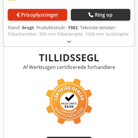
Prisoplysninger
Ring op
Stand:
brugt
, Produktionsår:
1982
, Tekniske detaljer:
Slibediameter: 350 mm Slibelængde: 1000 mm Spidshøjde:
225 mm Maks. slibelængde: 1600 mm Spidsafstand: 1540
mm Spindelboring: 38 mm Maks. drejevinkel: 90°
Maskinvægt ca.: 6,0 t Maskinens dimensioner (LxBxH): ca.
TILLIDSSEGL
4,4 x 2,45 x 2,3 m Crsdpfxow Rktze Aa Ujf Maskine med
CNC-pakke og DFU-tilslutning Flerområdemålehoved til
Af Werktuigen certificerede forhandlere
afbrudt kappeflade Pinoldok med korrigering for cylindrisk
fejl Finibalanz afbalanceringsanordning