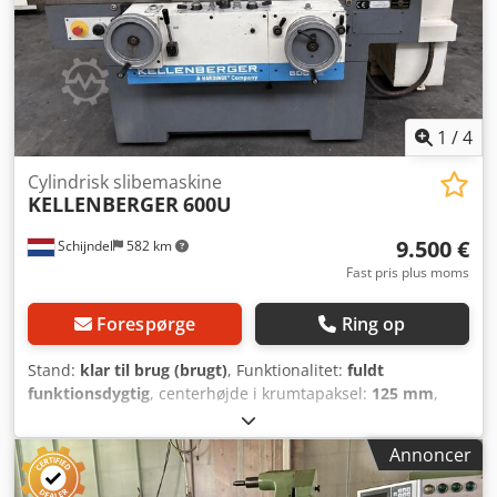
1
/
4
Cylindrisk slibemaskine
KELLENBERGER
600U
9.500 €
Schijndel
582 km
Fast pris plus moms
Forespørge
Ring op
Stand:
klar til brug (brugt)
, Funktionalitet:
fuldt
funktionsdygtig
, centerhøjde i krumtapaksel:
125 mm
,
centerhøjde:
125 mm
, slibelængde:
600 mm
, Afstand
mellem centrene: 600 mm Centerafstand (standard): 125
Annoncer
mm Slibespindelhastigheder: 1500 / 1700 / 2200 / 3600
Slibehoved kan drejes: 360° Crjdpfx Aozmhtvja Uof