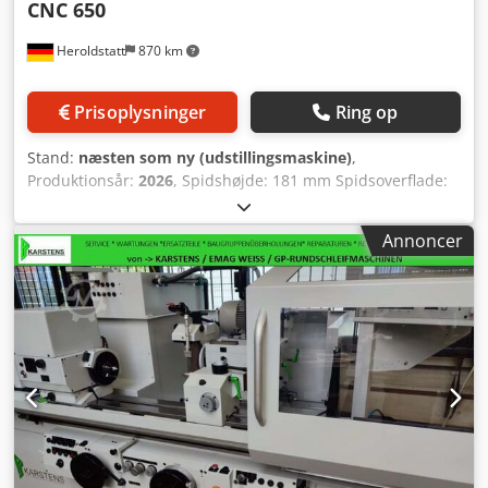
CNC 650
Heroldstatt
870 km
Prisoplysninger
Ring op
Stand:
næsten som ny (udstillingsmaskine)
,
Produktionsår:
2026
, Spidshøjde: 181 mm Spidsoverflade:
650 mm Største slibbare emnediameter: 360 mm Maks.
belastning fritstående: 1000 N (100 kg) Maks. belastning
Annoncer
mellem spidser: 3000 N (300 kg) Z-akse:
Bordvinkeljustering: 10 grader Borddrift hydraulisk: 0-4
m/min X-akse: Indstillingsvej for tilspindel: 80 mm
Hurtiggang (hydraulisk): 50 mm Grovindstilling med
luftkudde: 280 mm Tilspindeldrift via DC-motor
Hurtiggangshastighed: 48 mm/min/Ø Tilspindelscyklus:
indstikning, længdeslibning 4 forvalgbare hastigheder:
mm/min/Ø 0,01-48 4 forvalgbare tilspindelmængder: mm/
0,001-0,1 Afgang ved anslagsslibning: s 0-99, 0-99
dobbeltslag Tiptilspinding: mm/Ø 0,001 Slibespindelhus
universal, drejeligt: grader 0-180 Slibeskive udvendig: D x