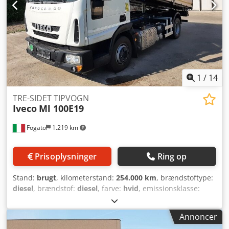
1
/
14
TRE-SIDET TIPVOGN
Iveco
Ml 100E19
Fogato
1.219 km
Prisoplysninger
Ring op
Stand:
brugt
, kilometerstand:
254.000 km
, brændstoftype:
diesel
, brændstof:
diesel
, farve:
hvid
, emissionsklasse:
Euro 6
, Udstyr:
Tachograf, centrallås, differentialespær,
klimaanlæg, tågelygter
, IVECO ML 100E19 /P – 2014 – Euro
Annoncer
6 Tipvogn: - 1. registrering i 2014; - motor 190 hk - Euro 6