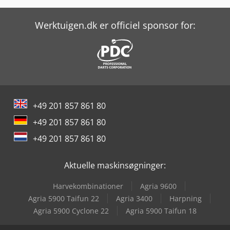
Iveco Eurotech
Iveco Eurotrakker
Werktuigen.dk er officiel sponsor for:
Iveco Magelys
Iveco Magirus
Iveco Ml 80
+49 201 857 861 80
Iveco Stralis
+49 201 857 861 80
Iveco Stralis 400
+49 201 857 861 80
Iveco Stralis 500
Aktuelle maskinsøgninger:
Iveco Stralis Ad
Harvekombinationer
Agria 9600
Iveco Stralis As
Agria 5900 Taifun 22
Agria 3400
Harpning
Agria 5900 Cyclone 22
Agria 5900 Taifun 18
Iveco Stralis Hiway