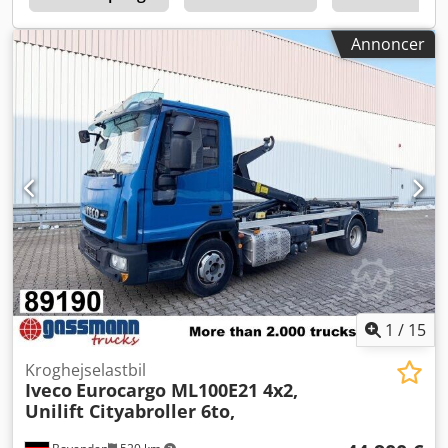
FIREHJULSTRÆK 4x4 * Akselafstand 3.700 mm *
Emissionsstandard Euro 4 / AdBlue * Camouflagefarve * 6-
Annoncer
trins gearkasse * Differentialespærre *
Gearkassenedsættelse * Anhængertræk: Nato,
koblingshoveder * El-spejle / opvarmede * 1 x soveplads *
3-personers kabine * Klimaanlæg * Egenvægt: 7.420 kg *
Nyttelast: 3.580 kg Besigtigelse muligt i vores åbningstid,
prøvekørsel efter aftale! Ved eksport vil et depositum blive
tilbageholdt, dette refunderes efter modtagelse af
eksportdokumentation. Firmalogoer og reklamer på
køretøjerne kan være digitalt redigeret på billederne.
Ekstraudstyr ydes der ingen garanti på. Alle oplysninger
gives uden garanti – forbehold for fejl, ændringer, tastefejl
og mellemsalg. Køretøjsbeskrivelser er udtrykkeligt ikke
garanterede egenskaber. Dcedpfx Ajx Axn Aoqtok Vi
henviser til vores forretningsbetingelser og beder om, at
1
/
15
du gør dig bekendt med dem.
Kroghejselastbil
Iveco
Eurocargo ML100E21 4x2,
Unilift Cityabroller 6to,