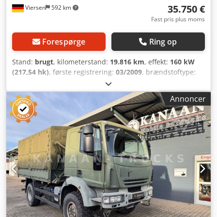
35.750 €
Viersen
592 km
Fast pris plus moms
Forespørge
Ring op
Stand:
brugt
, kilometerstand:
19.816 km
, effekt:
160 kW
(217,54 hk)
, første registrering:
03/2009
, brændstoftype:
diesel
, samlet vægt:
11.000 kg
, akslekonfiguration:
2
aksler
, farve:
grøn
, geartype:
mekanisk
, emissionsklasse:
Annoncer
Euro 4
, længde af lastrum:
4.150 mm
, Udstyr:
firehjulstræk, klimaanlæg
, Fzg.-Nr.: 134-25 IVECO EURO
CARGO ML 100 E22 WM-BW fra BUNDESWEHR-lager IDEEL
til OMBYGNING / CAMPER / EKSPEDITION mv. ?PTO /
KRAFTUDTAG * Førstegangsregistrering: 03/2009 *
FIREHJULSTRÆK 4x4 * Akselafstand: 3.700 mm *
Emissionsstandard Euro4 / AdBlue * Camouflagefarve * 6-
trins gearkasse * Differentialespærre * Reduktionsgear *
Anhængertræk: NATO, koblingshoveder * El-spejle /
opvarmede * 1 x soveplads Dcodpfey H Td Ajx Aqtok * 3-
personers kabine * Klimaanlæg * Egenvægt : 7.420 kg *
Payload : 3.580 kg * Stand: SOM NY! Besigtigelse mulig til