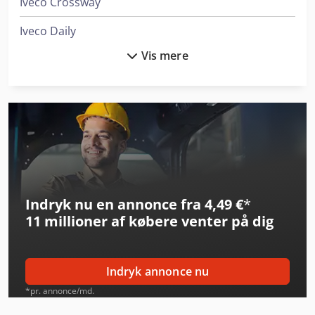
Iveco Crossway
Iveco Daily
Vis mere
Iveco Daily 35
Iveco Daily 50
Iveco Daily 60
Iveco Daily 70
Iveco Eurocargo
Indryk nu en annonce fra 4,49 €
*
Iveco Eurocargo 120
11 millioner af købere
venter på dig
Iveco Eurocargo 75
Iveco Eurocargo E
Indryk annonce nu
Iveco Eurocargo Ml
*pr. annonce/md.