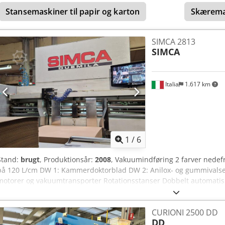
overførselssystem før foldemaskine og limpåføring Foldemaskine 
Stansemaskiner til papir og karton
Skærema
fuldservo-styring Valco – gennemsigtig visionslimpåføringsenhed 
palleteringsmaskine med automatisk indføring af ark og paller Siem
2027 Codpowhy Abefx Acmsha
SIMCA 2813
SIMCA
Italia
1.617 km
1
/
6
Stand:
brugt
, Produktionsår:
2008
, Vakuumindføring 2 farver nedef
på 120 L/cm DW 1: Kammerdoktorblad DW 2: Anilox- og gummivalse
motorer og vakuumtransporter Rotationsstanser Dobbelt automatisk
Melton-system Udkastertæller Emmepi strapmaskine PC med touc
650 mm / 14" x 25,6" Maksimale arkformat: 1300 mm x 2800 mm / 5
CURIONI 2500 DD
DD