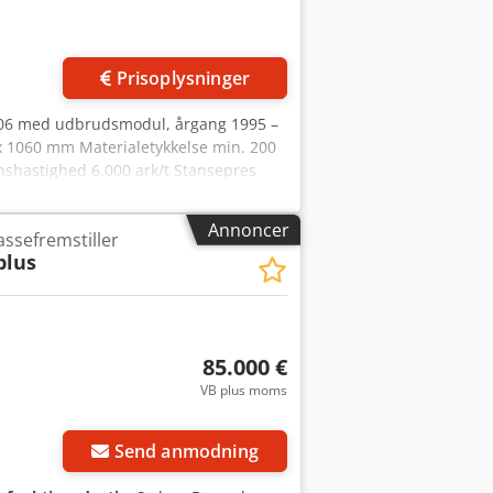
Prisoplysninger
106 med udbrudsmodul, årgang 1995 –
 x 1060 mm Materialetykkelse min. 200
nshastighed 6.000 ark/t Stansepres
 mm x H 2.080 mm Nettovægt ca.
 videoinspektion via Skype er mulig.
Annoncer
ssefremstiller
 lager. Straks tilgængelig – kan
plus
85.000 €
VB plus moms
Send anmodning