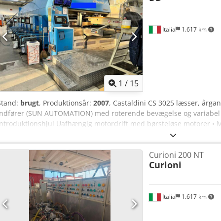
Italia
1.617 km
1
/
15
Stand:
brugt
, Produktionsår:
2007
, Castaldini CS 3025 læsser, årg
indfører (SUN AUTOMATION) med roterende bevægelse og variabel 
introduktionshjul Uafhængig motordrift med børsteløse motorer •
trykkenheder fra bunden “RAFFAELLO”, fast på gulvet – med lukket 
IR-tørreovn fra GT-Technologies på 5. farve Split Transfer Motordr
Curioni 200 NT
Drejelig roterende stansegruppe (kan hæves for hurtige skift) Sync
Curioni
tællerejektor (Ero-limer) Signode ISB1600 Mono pakkebåndslukker,
palleteringsmaskine, årgang 1996 Maks. ark-længde: 920 mm Maks.
1400 mm Min. ark-længde: 280 mm Cjdpfxey Tm Uhj Acmeha Maks. h
(mekanisk) Maks. paptykkelse: 8 mm Maks. papvægt: 1250 gr/m²
Italia
1.617 km