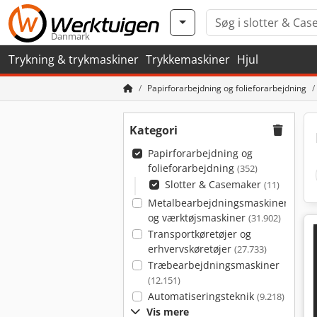
Danmark
Trykning & trykmaskiner
Trykkemaskiner
Hjul
Papirforarbejdning og folieforarbejdning
Kategori
Papirforarbejdning og
folieforarbejdning
(352)
Slotter & Casemaker
(11)
Metalbearbejdningsmaskiner
og værktøjsmaskiner
(31.902)
Transportkøretøjer og
erhvervskøretøjer
(27.733)
Træbearbejdningsmaskiner
(12.151)
Automatiseringsteknik
(9.218)
Vis mere