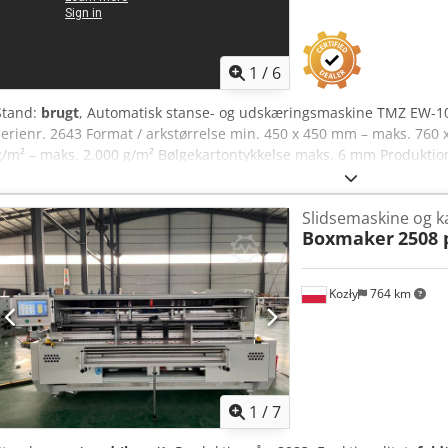
1
/
6
Stand:
brugt
, Automatisk stanse- og udskæringsmaskine TMZ EW-
serienr. 2643 Format / arkstørrelse min. 450 x 450 mm – maks. 760
g/m² – maks. 2.000 g/m² Bølgekartontykkelse maks. 6 mm Produktio
maks. 300 tonmeter Maskinens dimensioner: L 4.600 mm x B 2.300
13.500 kg Udstyret med udbrudsmodul og dobbeltark-kontrol. Online
Slidsemaskine og ka
Chodpfx Acsh Uw Tlemoa Vi ser frem til dit besøg – flere maskiner på
Boxmaker
2508 
besigtiges På lager i Emskirchen / Nürnberg – prøvekørsel mulig.
Kozły
764 km
1
/
7