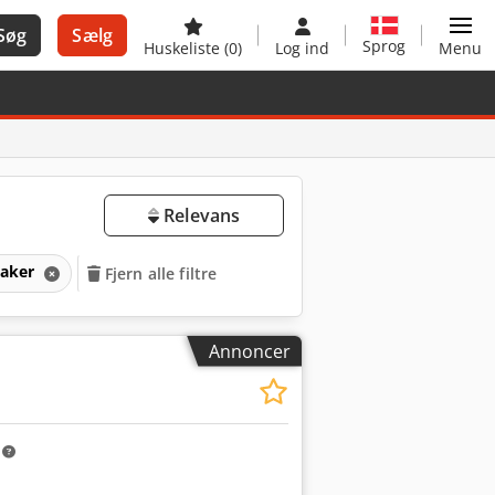
Søg
Sælg
Sprog
Huskeliste
(0)
Log ind
Menu
Relevans
maker
Fjern alle filtre
Annoncer
m