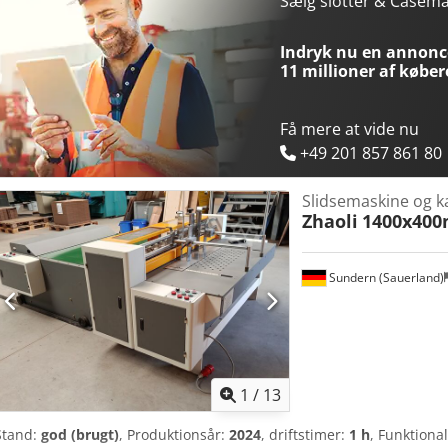
Sælg slotter & Case
Indryk nu en annonce
11 millioner af køber
Få mere at vide nu
+49 201 857 861 80
Slidsemaskine og ka
Zhaoli
1400x400
Sundern (Sauerland)
1
/
13
Stand:
god (brugt)
, Produktionsår:
2024
, driftstimer:
1 h
, Funktional