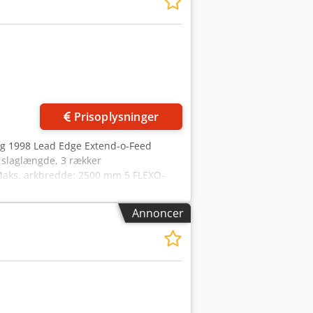
Prisoplysninger
ang 1998 Lead Edge Extend-o-Feed
slaglængde, 3 rækker
 Maks. arkbredde: 2500 mm 5 FLEXO-
kammerskrabe og aniloxcylindre 1 stk.
even splittegruppe med tre akselpar
Annoncer
ro Drive-enhed Falset og lim med
 årgang 1998 Speedy Pau / M1700 Para
 ark-længde med springindføring:
astighed: 18.000 slag/time