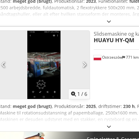
Stand:
meget god (brugt)
, Produktionsår:
2023
, Funktionalitet:
fuld
2500 arbejdsbredde, fuldautomatisk, 2 flexotrykkere 500x200 mm, 2
håndtagshuller, eller alt efter hvilken stanseform der monteres, 
Slidsemaskine og ka
HUAYU
HY-QM
Ostrzeszów
771 k
1
/
6
Stand:
meget god (brugt)
, Produktionsår:
2025
, driftstimer:
230 h
, 
Maskine til rotationsudstansning af papemballage, 2500x1600 mm, 
Maskinen er desuden udstyret med en stakker, en rystebord og en
Apqefx Acmoa