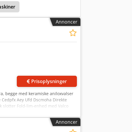
og limpåføring med vakuumtransport og
skiner
Tæller-udskydersystem EDF Unipal –
ens-elektronik Tilgængelig i august
Annoncer
Prisoplysninger
ra, begge med keramiske aniloxvalser
 Cedpfx Aey Ufd Dscmoha Direkte
 slotter Fold-lim-enhed med Valco
hskærm Mindste arkformat: 350 mm x
1" x 110"
Annoncer