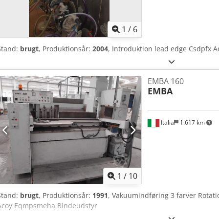
1
/
6
Stand:
brugt
, Produktionsår:
2004
, Introduktion lead edge Csdpfx 
EMBA 160
EMBA
Italia
1.617 km
1
/
10
Stand:
brugt
, Produktionsår:
1991
, Vakuumindføring 3 farver Rotat
Acoy Eqmpsmeha Bindeudstyr