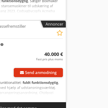
t funktionsdygtig
, Sælger Boxmaker
 stansemaskiner til udskæring af
årgang 2023. Codsxgbycopfx Acmeha
Annoncer
ssefremstiller
m
40.000 €
Fast pris plus moms
Send anmodning
Funktionalitet:
fuldt funktionsdygtig
,
ved hjælp af udstansningsværktøj.
 arrangeringsanordning. Chjdpozi