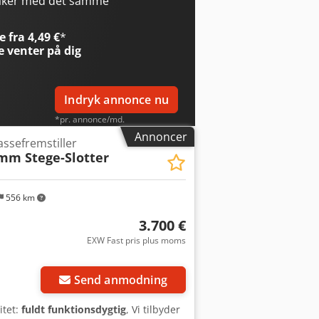
maker med det samme
 fra 4,49 €
*
e
venter på dig
Indryk annonce nu
*pr. annonce/md.
Annoncer
ssefremstiller
mm Stege-Slotter
556 km
3.700 €
EXW Fast pris plus moms
Send anmodning
itet:
fuldt funktionsdygtig
, Vi tilbyder