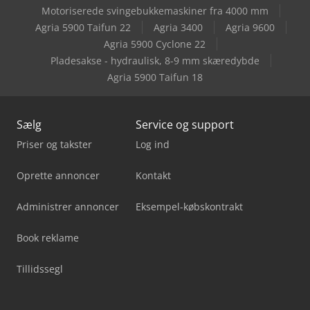
Motoriserede svingebukkemaskiner fra 4000 mm
Manitou Mt 420 H
Agria 5900 Taifun 22
Agria 3400
Agria 9600
Agria 5900 Cyclone 22
Scania G
Pladesakse - hydraulisk, 8-9 mm skæredybde
Agria 5900 Taifun 18
Sælg
Service og support
Priser og takster
Log ind
Oprette annoncer
Kontakt
Administrer annoncer
Eksempel-købskontrakt
Book reklame
Tillidssegl