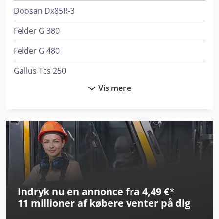
Doosan Dx85R-3
Felder G 380
Felder G 480
Gallus Tcs 250
Vis mere
Genie S-65 Xc
Genie Z-45 Xc
Giant G1100
Giant G1200
Giant G2200 X-Tra Hd
Indryk nu en annonce fra 4,49 €
*
Giant G2300 Hd
11 millioner af købere
venter på dig
Giant G3500 Tele