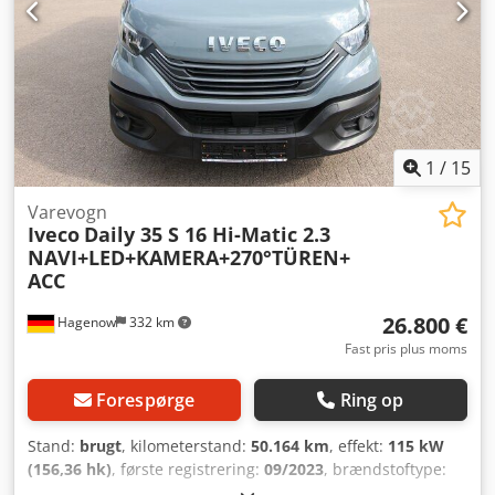
1
/
15
Varevogn
Iveco
Daily 35 S 16 Hi-Matic 2.3
NAVI+LED+KAMERA+270°TÜREN+
ACC
26.800 €
Hagenow
332 km
Fast pris plus moms
Forespørge
Ring op
Stand:
brugt
, kilometerstand:
50.164 km
, effekt:
115 kW
(156,36 hk)
, første registrering:
09/2023
, brændstoftype:
diesel
, tomvægt:
2.180 kg
, maksimal lastvægt:
1.320 kg
,