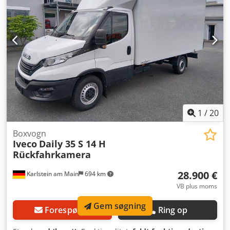
1
/
20
Boxvogn
Iveco
Daily 35 S 14 H
Rückfahrkamera
28.900 €
Karlstein am Main
694 km
VB plus moms
Gem søgning
Forespørge
Ring op