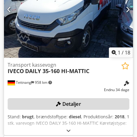
manuel gearkasse * 3 siddepladser * Klimaanlæg *
Surringsøjer * Skydedør, højre side * Bagdøre * Trinbræt
bag * Akselafstand: 3.625 mm * L x B x H: 3.560 x 1.800 x
1.900 mm * Tysk køretøj WhatsApp: Med forbehold for fejl
og mellemsalg!! Salget sker uden nogen form for garanti!! -
Vi taler russisk - Vi taler engelsk - Vi taler polsk
Crsdjznpkljpfx Ahmof - ????? ????? - Vi taler spansk
1
/
18
Transport kassevogn
IVECO
DAILY 35-160 HI-MATTIC
Tettnang
958 km
Endnu 34 dage
Detaljer
Stand:
brugt
, brændstoftype:
diesel
, Produktionsår:
2018
, 1
stk. varevogn IVECO DAILY 35-160 HI-MATTIC Køretøjstype:
Varevogn Karrosseritype: Lukket varevogn Producent: Iveco
Model: Daily 35-160 Hi-Matic Første indregistrering: