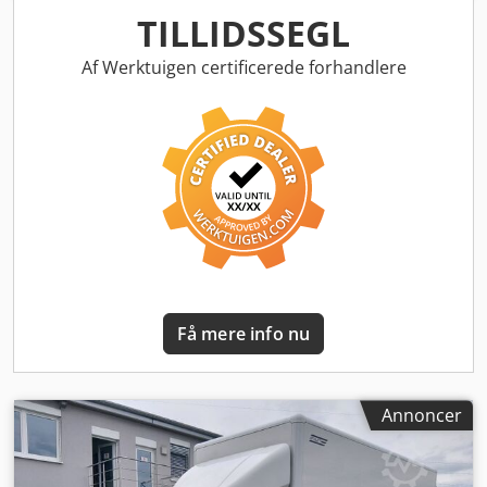
04.04.2018 Aflæst kilometertal: 89059 Brændstof: Diesel
TILLIDSSEGL
Nominel effekt: 115 kW / HK: 156 Cylindervolumen: 2287
Gearkasse: Automatisk Miljømærkat: Euro 6 Officielt
Af Werktuigen certificerede forhandlere
registreringsnummer: FN AO 4000 Syn: 08/26 Antal
eksisterende køretøjsnøgler: 2 Generel tilstand: som vist på
billeder og ved besigtigelse Udstyr: som vist på billeder og
ved besigtigelse Eksisterende køretøjsdokumenter:
Registreringsattest I: Ja Registreringsattest II: Ja Farve: som
vist på billeder, jf. billeder og ved besigtigelse Køretøjs-ID
ZCFC135B405197028 Credpfozqa Nqsx Ahmef Tilstand:
brugt
Få mere info nu
Annoncer