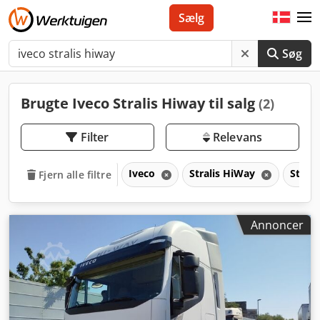
Sælg
Søg
Brugte Iveco Stralis Hiway til salg
(2)
Filter
Relevans
Iveco
Stralis HiWay
Strali
Fjern alle filtre
Annoncer