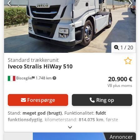
1
/
20
Standard trækkerunit
Iveco
Stralis HiWay 510
20.900 €
Bisceglie
1.748 km
VB plus moms
Forespørge
Ring op
Stand:
meget god (brugt)
, Funktionalitet:
fuldt
funktionsdygtig
, kilometerstand:
814.075 km
, første
registrering:
06/2017
, brændstoftype:
diesel
, dækstørrelse:
/80
, akslekonfiguration:
4x2
, brændstof:
diesel
, farve:
hvid
,
Annoncer
førerhus:
sovekabine
, emissionsklasse:
Euro 6
,