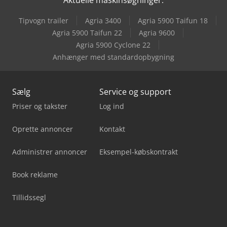
Iveco Stralis As
Tipvogn trailer
Agria 3400
Agria 5900 Taifun 18
Iveco Trakker
Agria 5900 Taifun 22
Agria 9600
Agria 5900 Cyclone 22
Vw Crafter 35
Anhænger med standardopbygning
Sælg
Service og support
Priser og takster
Log ind
Oprette annoncer
Kontakt
Administrer annoncer
Eksempel-købskontrakt
Book reklame
Tillidssegl