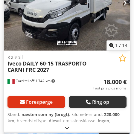
1
/
14
Kølebil
Iveco
DAILY 60-15 TRASPORTO
CARNI FRC 2027
18.000 €
Carditello
1.742 km
Fast pris plus moms
Forespørge
Ring op
Stand:
næsten som ny (brugt)
, kilometerstand:
220.000
km
, brændstoftype:
diesel
, emissionsklasse:
ingen
,
Produktionsår:
2015
, IVECO DAILY 60-15, årgang 2015,
220.000 km, køleboks 4,40x2,30xH2,10 m indvendigt,