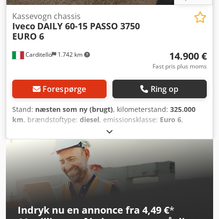
Kassevogn chassis
Iveco
DAILY 60-15 PASSO 3750
EURO 6
14.900 €
Carditello
1.742 km
Fast pris plus moms
Forespørge
Ring op
Stand:
næsten som ny (brugt)
, kilometerstand:
325.000
km
, brændstoftype:
diesel
, emissionsklasse:
Euro 6
,
Produktionsår:
2018
, IVECO DAILY 60-15 Årgang 2018 EURO
6 Kategori C 365.000 km Fri registrering, chassis med
akselafstand 3750 mm, forstærkede bladfjedre, 365.000
km, mulighed for finansiering. Credpfx Ajxt N I Usm Uef
Indryk nu en annonce fra 4,49 €
*