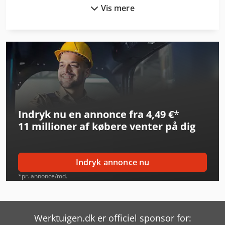
Vis mere
Iveco Daily 50
Iveco Daily 70
Iveco Eurocargo
Iveco Eurocargo 120
Iveco Eurocargo Ml
Indryk nu en annonce fra 4,49 €
*
Iveco Eurotech
11 millioner af købere
venter på dig
Iveco Eurotrakker
Iveco Magelys
Indryk annonce nu
Iveco Magirus
*pr. annonce/md.
Iveco Ml 100
Iveco Ml 80
Werktuigen.dk er officiel sponsor for: