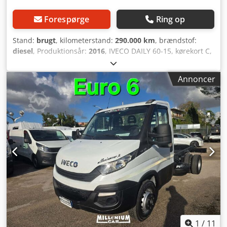
Forespørge
Ring op
Stand:
brugt
, kilometerstand:
290.000 km
, brændstof:
diesel
, Produktionsår:
2016
, IVECO DAILY 60-15, kørekort C,
årg. 2016, 290.000 km, køleaggregat med indvendige mål
4,40x2,30xH2,10 m, plads til 8 paller, flytbar skillevæg,
Annoncer
Thermo King V500 fryseanlæg (vej- og eldrift) med
temperaturregistrator, Dhollandia lift med 1.500 kg
lasteevne. Køretøjet er nysynet, på gode dæk og klar til
brug. Finansiering eller leasing muligt på stedet. Credpfx
Ameympu Aj Usf
1
/
11