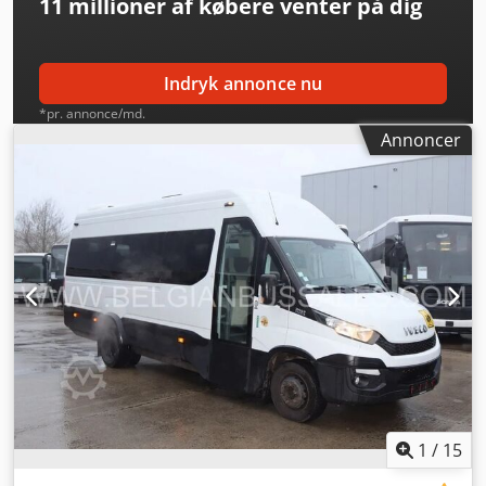
11 millioner af købere
venter på dig
Indryk annonce nu
*pr. annonce/md.
Annoncer
1
/
15