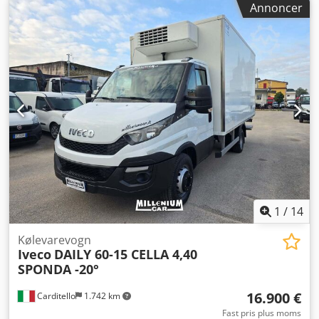
Annoncer
indrettet til transport af hængende kød med 4 skinner,
kroge og stige. ATP FRC -20°C, køleaggregat THERMO KING,
kan tilsluttes elnettet. Mulighed for finansiering eller
leasing. Csdjxpfd Ropfx Am Uerf
1
/
14
Kølevarevogn
Iveco
DAILY 60-15 CELLA 4,40
SPONDA -20°
16.900 €
Carditello
1.742 km
Fast pris plus moms