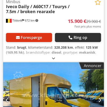
Minibus
Iveco
Daily / A60C17 / Tourys /
7.5m / broken rearaxle
15.900 €
Tildonk
672 km
29.900 €
Fast pris plus moms
Forespørge
Ring op
Stand:
brugt
, kilometerstand:
328.208 km
, effekt:
125 kW
(169,95 hk)
, brændstoftype:
diesel
, geartype:
mekanisk
,
første registrering:
11/2015
, emissionsklasse:
Euro 6
, farve:
anden
, bremser:
retarder
, antal sæder:
20
, Produktionsår:
Annoncer
2015
, Udstyr:
ABS, klimaanlæg
, = Yderligere muligheder
og tilbehør = Diverse - Webasto Csdpfx Asx T Dh Sem Usrf
Diverse - Klimaanlæg = Yderligere oplysninger = Højde: 305
cm Skader: ingen = Virksomhedsoplysninger = Vi er en
international virksomhed med hovedkontor i Belgien, i
området omkring Bruxelles (+/-20 km). Belgian Bus Sales er
din ideelle partner til køb og salg af brugte busser og
råder over en stor parkeringsplads, der fungerer som