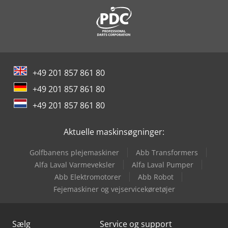
Iveco Stralis
Iveco Stralis 400
Iveco Stralis 500
+49 201 857 861 80
Iveco Stralis Ad
+49 201 857 861 80
Iveco Stralis As
+49 201 857 861 80
Iveco Stralis Hiway
Aktuelle maskinsøgninger:
Iveco Trakker
Golfbanens plejemaskiner
Abb Transformers
Vw Crafter 35
Alfa Laval Varmeveksler
Alfa Laval Pumper
Abb Elektromotorer
Abb Robot
Vw Crafter 50
Fejemaskiner og vejservicekøretøjer
Sælg
Service og support