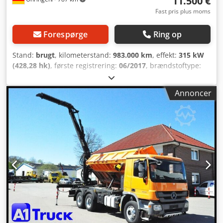
11.500 €
Fast pris plus moms
Forespørge
Ring op
Stand:
brugt
, kilometerstand:
983.000 km
, effekt:
315 kW
(428,28 hk)
, første registrering:
06/2017
, brændstoftype:
diesel
, samlet vægt:
18.000 kg
, akslekonfiguration:
2
aksler
, bremser:
retarder
, farve:
hvid
, geartype:
Annoncer
automatisk
, emissionsklasse:
Euro 6
, Udstyr:
ABS,
klimaanlæg, parkeringsvarmer, sodfilter
, Actros 1843 LS
MP4 BlueTec6. Stor førerkabine med højtag og én seng.
Akselafstand 3,80 m. Intarder, multifunktionsrat, fartpilot,
AdBlue, ==ADR== ALCOA alufælge, solskærm, klimaanlæg +
ståklimaanlæg, 295/80R22.5, radio CD, power take off, alu-
tank, luftaffjedring bag, vognbaneassistent, komfortsæde,
sædevarme, armlæn, diff.-spærre, køleboks, startspærre,
oliefyr ... =====Tysk registrering+én ejer+godt
dækmonteret===== ==Daglig opkøb af erhvervskøretøjer,
mulighed for bytte=== Crjdpfx Aaoy Rwfxevef
=====Lastbilen kører perfekt. Viser diverse
fejlmeddelelser.===== .... ==ADR==. Pris: 11.500,- EURO