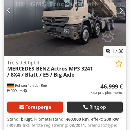
tysk/engelsk/p?????/?????... Roman Vi hjælper gerne med
finansiering eller leasing. EU-salg: netto efter forevisning
af firmadokumenter og moms-/VAT-nummer.
Momsdepositum 2000 € Vores service til dig: - Toldplader -
Eksportdokumenter og EUR1-certifikat - Transport over
hele verden - Overnatningsmuligheder - Transport til/fra
München lufthavn eller Passau togstation.
1
/
38
Tre-sidet tipbil
MERCEDES-BENZ
Actros MP3 3241
/ 8X4 / Blatt / E5 / Big Axle
46.999 €
Ruhstorf an der Rott
909 km
Fast pris plus moms
Forespørge
Ring op
Stand:
brugt
, kilometerstand:
460.000 km
, effekt:
300 kW
(407,89 hk)
, første registrering:
03/2011
, brændstoftype: