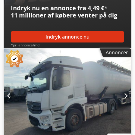
Mercedes Benz Actros 1840 MP4 | ABS, ASR, elektriske
Indryk nu en annonce fra 4,49 €
*
vinduer, fartpilot | Automatgear, EURO6, klimaanlæg,
11 millioner af købere
venter på dig
oliefyr | Sædevarme | Køleskab | Dæk foraksel
385/55R22,5 | Dæk bagaksel 315/70R22,5 |
Indtastningsfejl, ændringer og mellemsalg forbeholdes.
Csdpfx Aozkknwjavsrf
Indryk annonce nu
*pr. annonce/md.
Annoncer