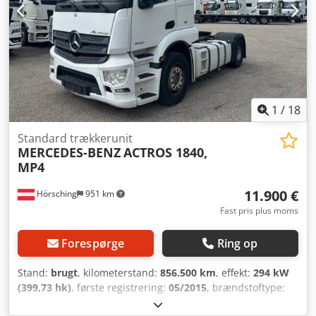
vinduer, fartpilot | Automatgear, EURO6, klimaanlæg,
oliefyr | Sædevarme | Køleskab | Dæk foraksel
385/55R22,5 | Dæk bagaksel 315/70R22,5 |
Indtastningsfejl, ændringer og mellemsalg forbeholdes.
Codpezkkn Dsfx Aavsrf
1
/
18
Standard trækkerunit
MERCEDES-BENZ
ACTROS 1840,
MP4
11.900 €
Hörsching
951 km
Fast pris plus moms
Forespørge
Ring op
Stand:
brugt
, kilometerstand:
856.500 km
, effekt:
294 kW
(399,73 hk)
, første registrering:
05/2015
, brændstoftype:
diesel
, tomvægt:
8.466 kg
, samlet vægt:
18.000 kg
,