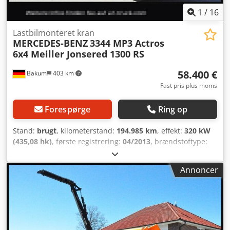
netto. Luftaffjedringen virker ikke.
1
/
16
Lastbilmonteret kran
MERCEDES-BENZ
3344 MP3 Actros
6x4 Meiller Jonsered 1300 RS
58.400 €
Bakum
403 km
Fast pris plus moms
Forespørge
Ring op
Stand:
brugt
, kilometerstand:
194.985 km
, effekt:
320 kW
(435,08 hk)
, første registrering:
04/2013
, brændstoftype:
diesel
, tomvægt:
15.580 kg
, maksimal lastvægt:
10.420 kg
,
samlet vægt:
26.000 kg
, dækstørrelse:
315/80 22,5
, dækkets
Annoncer
tilstand:
60 procent
, akslekonfiguration:
6x4
, akselafstand:
38.900 mm
, næste syn (TÜV):
03/2018
, farve:
orange
,
førerhus:
dagkabine
, geartype:
automatisk
,
emissionsklasse:
Euro 5
, affjedring:
stål
, Produktionsår:
2013
, driftstimer:
194.985 h
, forhjulsdækstørrelse:
315/80
22,5
, bagdækseldimension:
315/80 22,5
, Udstyr:
ABS,