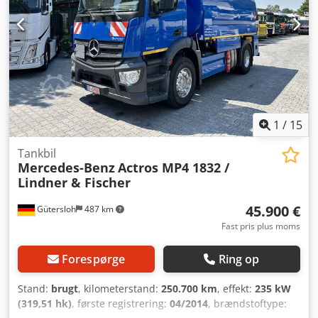
1
/
15
Tankbil
Mercedes-Benz
Actros MP4 1832 /
Lindner & Fischer
45.900 €
Gütersloh
487 km
Fast pris plus moms
Forespørge
Ring op
Stand:
brugt
, kilometerstand:
250.700 km
, effekt:
235 kW
(319,51 hk)
, første registrering:
04/2014
, brændstoftype: