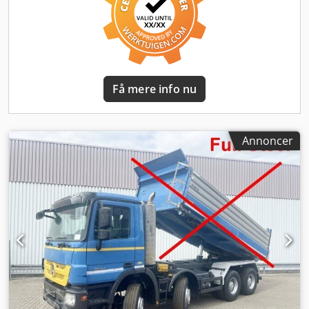
trailertræk
, Køretøjets placering: Belgien 1, aluminium-
opbygning, metalhus, 1 x komfortsæde, el-sidespejle,
opvarmede spejle, el-rude venstre, el-rude højre,
aircondition, solskærm, 16-trins gearkasse,
differentialespærre, advarselsblink (rundblink), bladfjedre,
anhængertræk med luft- og lysudtag, rullepresenning,
Få mere info nu
surringsskinner, sammenklappelig underrulle-beskyttelse,
grønt miljømærke Crjdewlb Sfepfx Aavjf Akselafstand:
4.500 mm Opbygning: Dautel tre-sidet tip, alu-sidevægge,
fjedrene understøtter skivebremser på for- og bagaksel, 50
Annoncer
mm anhængertræk! TILBEHØRSOPLYSNINGER UDEN
GARANTI, forbehold for ændringer, mellemsalg og fejl!