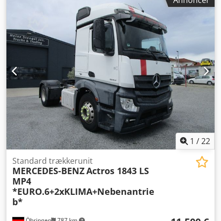
Annoncer
Euro 6
, Udstyr:
ABS, elektronisk stabilitetsprogram (ESP),
klimaanlæg, parkeringsvarmer
, * Multifunktionsrat *
Radio med håndfri funktion * Sædevarme * Stationær
varmer * Stationært klimaanlæg * Klimaanlæg med
automatik * Komfortsæde * Træ-/læderrat * Soltag *
Køleskab * Soveplads ----* Hill-Start Assist *
Vognbaneassistent * Differentialespærre på bagaksel *
ASR (antispin) ----* Tagspoiler * Sidebeklædning *
Tryklufthorn * Tågelygter * Solskærm ----Internt
køretøjsnummer:8622----Der tages forbehold for fejl og
mellemsalg. WhatsApp-support tilgængelig! Credpfxjv D
Tzks Aavof Har du spørgsmål til køretøjet eller brug for
yderligere information, kontakt os gerne nemt via
WhatsApp.
1
/
22
Standard trækkerunit
MERCEDES-BENZ
Actros 1843 LS
MP4
*EURO.6+2xKLIMA+Nebenantrie
b*
Öhringen
787 km