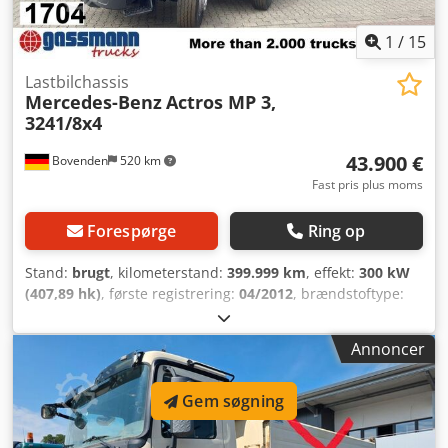
1
/
15
Lastbilchassis
Mercedes-Benz
Actros MP 3,
3241/8x4
43.900 €
Bovenden
520 km
Fast pris plus moms
Forespørge
Ring op
Stand:
brugt
, kilometerstand:
399.999 km
, effekt:
300 kW
(407,89 hk)
, første registrering:
04/2012
, brændstoftype:
diesel
, samlet vægt:
35.000 kg
, dækstørrelse:
315/80 R
22,5
, akslekonfiguration:
8x4
, akselafstand:
4.200 mm
,
Annoncer
bremser:
retarder
, farve:
blå
, førerhus:
dagkabine
,
geartype:
mekanisk
, emissionsklasse:
Euro 5
, affjedring:
stål
, antal sæder:
2
, Udstyr:
ABS, differentialespær,
Gem søgning
kabine, klimaanlæg
, Køretøjsplacering: Bovenden,
registreringsnr.: internt, 1x komfortsæde, bagrude, el-