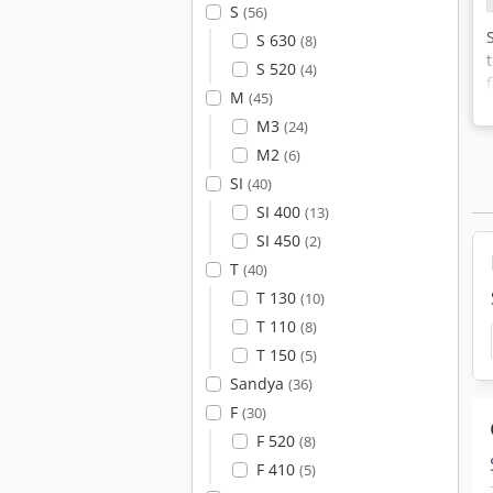
S
(56)
S 630
(8)
S 520
(4)
M
(45)
M3
(24)
M2
(6)
SI
(40)
SI 400
(13)
SI 450
(2)
T
(40)
T 130
(10)
T 110
(8)
T 150
(5)
Sandya
(36)
F
(30)
F 520
(8)
F 410
(5)