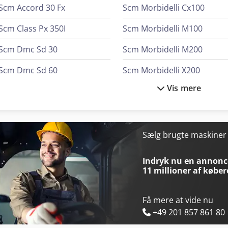
Scm Accord 30 Fx
Scm Morbidelli Cx100
Scm Class Px 350I
Scm Morbidelli M100
Scm Dmc Sd 30
Scm Morbidelli M200
Scm Dmc Sd 60
Scm Morbidelli X200
Vis mere
Scm Me 25
Scm Morbidelli X400
Scm Me 40
Scm Nova F 520
Scm Minimax Fs 41E
Scm Nova Fs 410
Sælg brugte maskine
Scm Minimax Sc 2C
Scm Nova Fs 520
Indryk nu en annonce
11 millioner af køber
Få mere at vide nu
+49 201 857 861 80