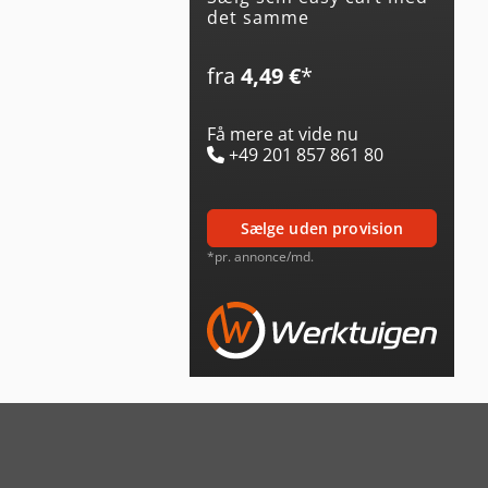
det samme
fra
4,49 €
*
Få mere at vide nu
+49 201 857 861 80
sælge uden provision
*pr. annonce/md.