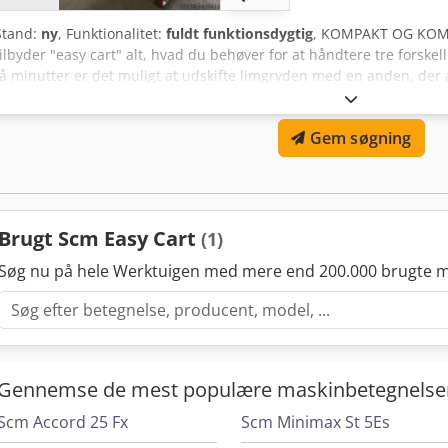
Stand:
ny
, Funktionalitet:
fuldt funktionsdygtig
, KOMPAKT OG KOMP
tilbyder "easy cart" alt, hvad du behøver for at håndtere tre forsk
få minutter er det muligt at udskifte limgryden med en anden, der a
hvilket øger effektiviteten på kantlimeren. Credpjqu N Efofx Abh
afsluttet arbejde placeres limgryderne i "easy cart"-beholderen. De
Gem søgning
to gryder med polyuretanlim uden problemer i mindst 72 timer.
Brugt Scm Easy Cart
(1)
Søg nu på hele Werktuigen med mere end 200.000 brugte m
Gennemse de mest populære maskinbetegnelse
Scm Accord 25 Fx
Scm Minimax St 5Es