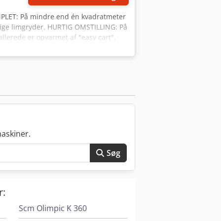
LET: På mindre end én kvadratmeter
ellige limgryder. HURTIG OMSTILLING: På
llerede er opvarmet af "easy cart",
sf OPBEVARING AF POLYURETANLIM: Efter
t innovative lufttørringssystem bevarer
askiner.
Søg
r:
Scm Olimpic K 360