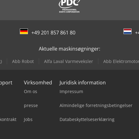
+49 201 857 861 80
+
Aktuelle maskinsøgninger:
)
Abb Robot
Alfa Laval Varmeveksler
Abb Elektromoto
upport
Virksomhed
Juridisk information
Om os
Impressum
presse
Almindelige forretningsbetingelser
kontrakt
Jobs
Databeskyttelseserklæring