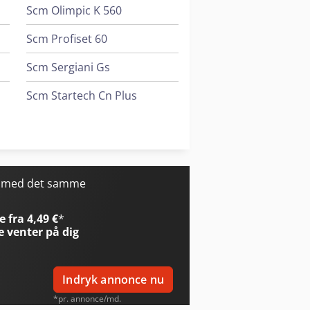
Scm Olimpic K 560
Scm Profiset 60
Scm Sergiani Gs
Scm Startech Cn Plus
Scm Startech Cn V
Scm Superset Nt
r med det samme
 fra 4,49 €
*
e
venter på dig
Indryk annonce nu
*pr. annonce/md.