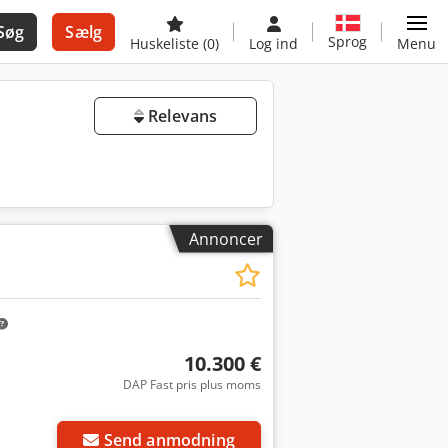
Søg
Sælg
Sprog
Huskeliste
(0)
Log ind
Menu
Relevans
Annoncer
10.300 €
DAP Fast pris plus moms
Send anmodning