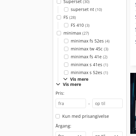
Superset
(30)
superset nt
(10)
FS
(28)
FS 410
(3)
minimax
(27)
minimax fs 52es
(4)
minimax tw 45c
(3)
minimax fs 41e
(2)
minimax s 41es
(1)
minimax s 52es
(1)
Vis mere
Vis mere
Pris:
-
Kun med prisangivelse
Årgang: