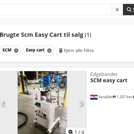
Brugte Scm Easy Cart til salg
(1)
SCM
Easy cart
Fjern alle filtre
Edgebander
SCM
easy cart
Varaždin
1.207 km
1
/
4