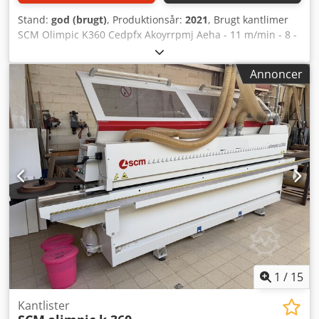
digital positionering - Skrabere R1 & R2 mm over/under,
Stand:
god (brugt)
, Produktionsår:
2021
, Brugt kantlimer
digital positionering - Lige skrabere over/under - Kantfinish
SCM Olimpic K360 Cedpfx Akoyrrpmj Aeha - 11 m/min - 8 -
sprayanlæg (forstøvning) YDERLIGERE EGENSKABER: -
60 mm pladetykkelse - 0,4 - 6 mm kanttykkelse -
Motoreffekt fugesystem: 2x2 kW - Motoreffekt klip: 2x0,19
maskinlængde ca. 4.200 mm - vægt ca. 1.200 kg - straks
kW - Hæv/sænk-motor: 0,30 kW - Drivmotor: 1,1 kW -
Annoncer
tilgængelig - få arbejdstimer/meter (se foto) Har du
Fræsemotorer: 2x0,65 kW - CE-mærkning - Låsbart
spørgsmål, er du velkommen til at kontakte os.
hovedstrømomskifter, nødstop - Forsyningsspænding:
380V, 3-faset, 50 Hz - Lufttilførsel: 8-10 bar (max), tør luft -
Udsugning: 1x Ø100 & 5x Ø80 mm Fugesystem: 780 m³/t,
Fræser: 360 m³/t, Skrabere: 2x360 m³/t Pladskrav i drift:
10,80 x 2,40 m Transportmål (LxBxH): 4,85 x 1,20 x 1,70 m
Vægt: 1568 kg Maskinen leveres med monterede værktøjer,
manual, reservedelsliste og diagrammer.
1
/
15
Kantlister