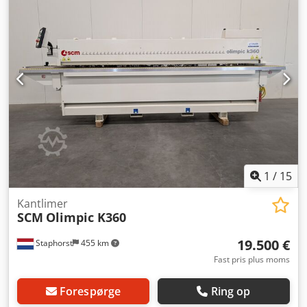
emnestørrelse: 140 x 90 mm • Strømforsyning: 400 V / 3~ /
50 Hz, 23 A • Aggregater: • Forfræsning: 2 modroterende
diamantfræsere (op til 3 mm afspænding) • EVA-limenhed •
Trykzone med drevet valse + 2 trykvalser •
Afskæringsenhed K-2 (lige/skrå, automatisk omskiftning) •
Over-/underskæring: plan, radius, skråkant • Afrunding af
hjørner R1/R2 • Profil- og fladskraber • Poleringsaggregat •
Anti-klæbesystem (2 væsker) • Kantrullefremføring
1
/
15
Kantlimer
SCM
Olimpic K360
19.500 €
Staphorst
455 km
Fast pris plus moms
Forespørge
Ring op