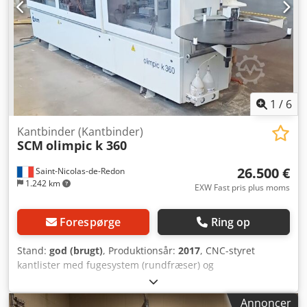
1
/
6
Kantbinder (Kantbinder)
SCM
olimpic k 360
26.500 €
Saint-Nicolas-de-Redon
1.242 km
EXW Fast pris plus moms
Forespørge
Ring op
Stand:
god (brugt)
, Produktionsår:
2017
, CNC-styret
kantlister med fugesystem (rundfræser) og
afrundingsenhed Csdperx S Ipefx Ak Aeha Mærke: SCM
Model: K 360 HP-T-ER1 Serienr.: AH/120944 Ref.: 123304 År:
Annoncer