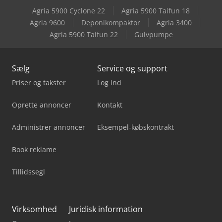
Agria 5900 Cyclone 22
Agria 5900 Taifun 18
Scm Startech Cn Plus
Agria 9600
Deponikompaktor
Agria 3400
Agria 5900 Taifun 22
Gulvpumpe
Scm Startech Cn V
Sælg
Service og support
Priser og takster
Log ind
Oprette annoncer
Kontakt
Administrer annoncer
Eksempel-købskontrakt
Book reklame
Tillidssegl
Virksomhed
Juridisk information