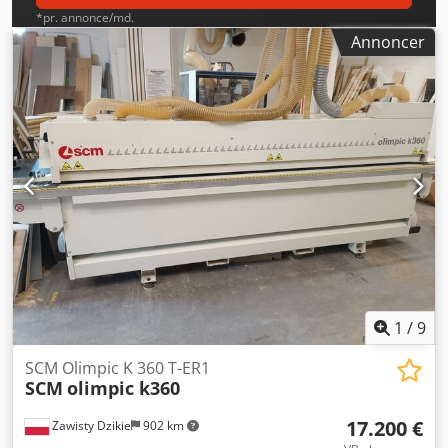
*pr. annonce/md.
Annoncer
1
/
9
SCM Olimpic K 360 T-ER1
SCM
olimpic k360
17.200 €
Zawisty Dzikie
902 km