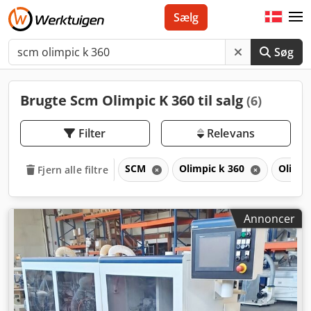
Sælg
Søg
Brugte Scm Olimpic K 360 til salg
(6)
Filter
Relevans
SCM
Olimpic k 360
Olimp
Fjern alle filtre
Annoncer