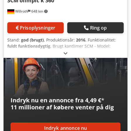
SCM
olimpic k 360
Willroth
648 km
Prisoplysninger
Ring op
Stand:
god (brugt)
, Produktionsår:
2016
, Funktionalitet:
fuldt funktionsdygtig
, Brugt kantlimer SCM - Model:
Olimpic K360 T-ER1 - Meget god stand. - Straks tilgængelig
Chsdpfx Akeyrr Naj Aea - Video på forespørgsel - Årgang:
2016 - Topudstyr (2 ekstra limbeholdere)
Indryk nu en annonce fra 4,49 €
*
11 millioner af købere
venter på dig
Indryk annonce nu