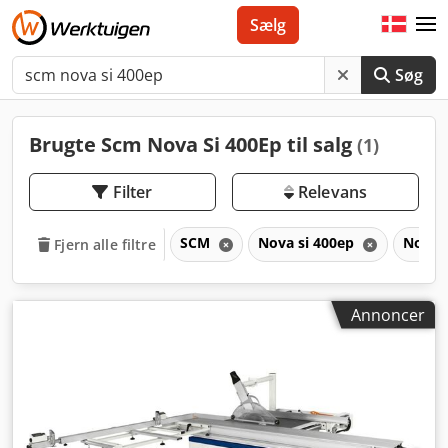
Sælg
Søg
Brugte Scm Nova Si 400Ep til salg
(1)
Filter
Relevans
SCM
Nova si 400ep
Nova
Fjern alle filtre
Annoncer