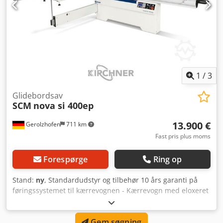
1
/
3
Glidebordsav
SCM
nova si 400ep
13.900 €
Gerolzhofen
711 km
Fast pris plus moms
Forespørge
Ring op
Stand:
ny
, Standardudstyr og tilbehør 10 års garanti på
føringssystemet til kærrevognen - Kærrevogn med eloxeret
aluminiumsprofil, styring via hærdede, slebne og
indpressede stålskinner - Kærrevognslængde 3200 mm -
Gem søgning
"READY" elektronisk styring, 2-akset styring (3. akse på