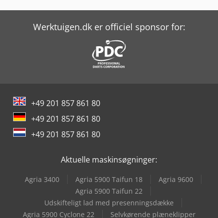
Scm Nova S 630
Scm Nova Si 400
Werktuigen.dk er officiel sponsor for:
Scm Nova Si 400Ep
Scm Nova Si X
Scm Olimpic K 360
+49 201 857 861 80
Scm Olimpic K 560
+49 201 857 861 80
Scm Profiset 40
+49 201 857 861 80
Scm Profiset 60
Aktuelle maskinsøgninger:
Scm Sergiani Gs
Agria 3400
Agria 5900 Taifun 18
Agria 9600
Scm Startech Cn Plus
Agria 5900 Taifun 22
Udskifteligt lad med presenningsdække
Scm Startech Cn V
Agria 5900 Cyclone 22
Selvkørende plæneklipper