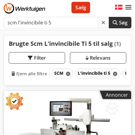
Sælg
Søg
Brugte Scm L'invincibile Ti 5 til salg
(1)
Filter
Relevans
SCM
L'invincibile ti 5
L'in
Fjern alle filtre
Annoncer