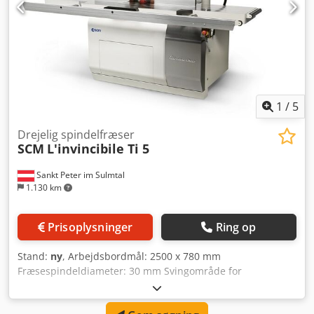
1
/
5
Drejelig spindelfræser
SCM
L'invincibile Ti 5
Sankt Peter im Sulmtal
1.130 km
Prisoplysninger
Ring op
Stand:
ny
, Arbejdsbordmål: 2500 x 780 mm
Fræsespindeldiameter: 30 mm Svingområde for
fræsespindel: +/- 45,50 ° Spindelens spændelængde: 140
mm Maks. værktøjsdiameter under bord: 300 x 80 mm