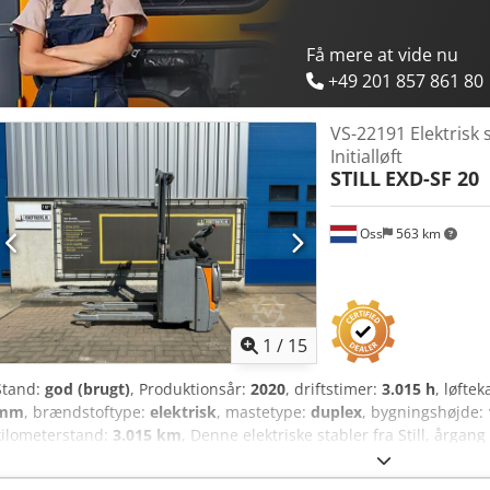
Få mere at vide nu
+49 201 857 861 80
VS-22191 Elektrisk s
Initialløft
STILL
EXD-SF 20
Oss
563 km
1
/
15
Stand:
god (brugt)
, Produktionsår:
2020
, driftstimer:
3.015 h
, løfte
mm
, brændstoftype:
elektrisk
, mastetype:
duplex
, bygningshøjde:
kilometerstand:
3.015 km
, Denne elektriske stabler fra Still, årgan
2.000 kg; Stableren løfter op til en højde af 1.660 mm; Frihøjde 1.
derfor ideel til ujævne gulve; Kun 3.015 driftstimer; Batteriet fra 