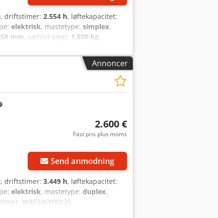
0
, driftstimer:
2.554 h
, løftekapacitet:
ype:
elektrisk
, mastetype:
simplex
,
150 mm
, samlet vægt:
1.500 kg
,
ioplysninger: 24V 3PzM 465Ah,
Annoncer
2.600 €
Fast pris plus moms
Send anmodning
0
, driftstimer:
3.449 h
, løftekapacitet:
ype:
elektrisk
, mastetype:
duplex
,
nummer: W40346X00135