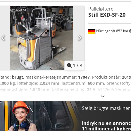
Palleløftere
Still
EXD-SF-20
Nürtingen
852 km
1
/
8
Stand:
brugt
, maskine/køretøjsnummer:
17047
, Produktionsår:
201
2.000 kg
, løftehøjde:
2.024 mm
, lastcentrum:
600 mm
, brændstoft
bygningshøjde:
1.540 mm
, batterispænding:
24 V
, 5142605 Serien
Ahlsa Batteriets specifikationer: 24 volt
Sælg brugte maskine
Indryk nu en annonce
11 millioner af køber