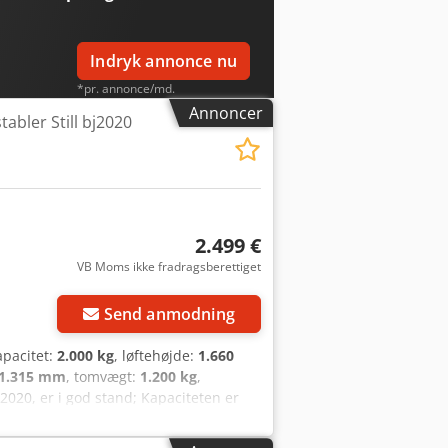
Indryk annonce nu
*pr. annonce/md.
Annoncer
tabler Still bj2020
2.499 €
VB Moms ikke fradragsberettiget
Send anmodning
kapacitet:
2.000 kg
, løftehøjde:
1.660
1.315 mm
, tomvægt:
1.200 kg
,
g 2020, er i god stand; Kapaciteten er
315 mm; Udstyret med INITIAL LØFT og
2020 er udstyret med et automatisk