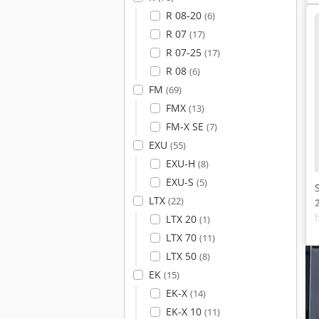
R 08-20
(6)
R 07
(17)
R 07-25
(17)
R 08
(6)
FM
(69)
FMX
(13)
FM-X SE
(7)
EXU
(55)
EXU-H
(8)
EXU-S
(5)
LTX
(22)
LTX 20
(1)
LTX 70
(11)
LTX 50
(8)
EK
(15)
EK-X
(14)
EK-X 10
(11)