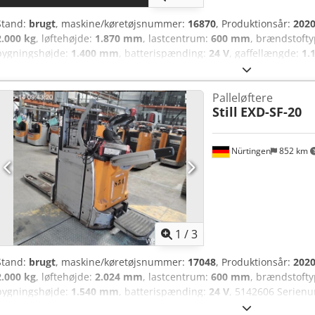
Stand:
brugt
, maskine/køretøjsnummer:
16870
, Produktionsår:
202
2.000 kg
, løftehøjde:
1.870 mm
, lastcentrum:
600 mm
, brændstoft
bygningshøjde:
1.400 mm
, batterispænding:
24 V
, gaffellængde:
1.
5077225 Chsdpeymvk Rjfx Ahlja Serienummer: F20282X00064 Batter
produktionsår: 2020
Palleløftere
Still
EXD-SF-20
Nürtingen
852 km
1
/
3
Stand:
brugt
, maskine/køretøjsnummer:
17048
, Produktionsår:
202
2.000 kg
, løftehøjde:
2.024 mm
, lastcentrum:
600 mm
, brændstoft
bygningshøjde:
1.540 mm
, batterispænding:
24 V
, 5142606 Serie
Batteriinformation: 24 volt Cedszfdzyspfx Ahlsha