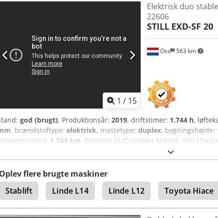
Elektrisk duo stable
påfyldningssystem og en ekstern oplader. Aftal en tid for en prøvek
22606
MULIGT, spørg efter betingelserne. Beregningen er med forbehold 
STILL
EXD-SF 20
prisændringer, endelig beregning via vores eksterne partner.* Ch
Oss
563 km
1
/
15
Stand:
god (brugt)
, Produktionsår:
2019
, driftstimer:
1.744 h
, løfte
mm
, brændstoftype:
elektrisk
, mastetype:
duplex
, bygningshøjde:
kilometerstand:
1.744 km
, Elektrisk DUO-stabler Mærke: Still (Tys
2019 Kapacitet: 2.000 kg løftehøjde: 1.580 mm Gennemkørselshøjde:
fra 2019 med ekstern oplader Automatisk påfyldningssystem Se vi
Oplev flere brugte maskiner
Stablift
Linde L14
Linde L12
Toyota Hiace