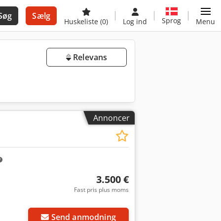
Søg
Sælg
Sprog
Huskeliste
(0)
Log ind
Menu
Relevans
Annoncer
3.500 €
Fast pris plus moms
Send anmodning