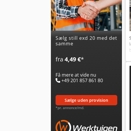
Sælg still exd 20 med det
samme
fra
4,49 €
*
Få mere at vide nu
+49 201 857 861 80
sælge uden provision
*pr. annonce/md.