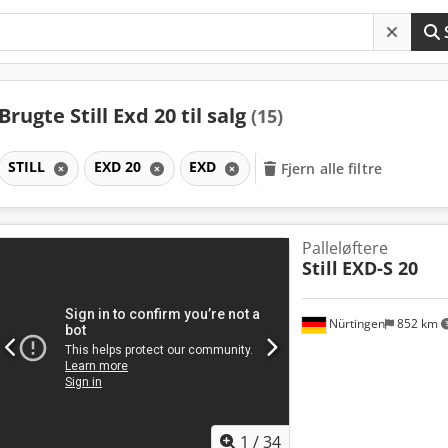
Brugte Still Exd 20 til salg
(15)
STILL
EXD 20
EXD
Fjern alle filtre
Palleløftere
Still
EXD-S 20
Nürtingen
852 km
1
/
34