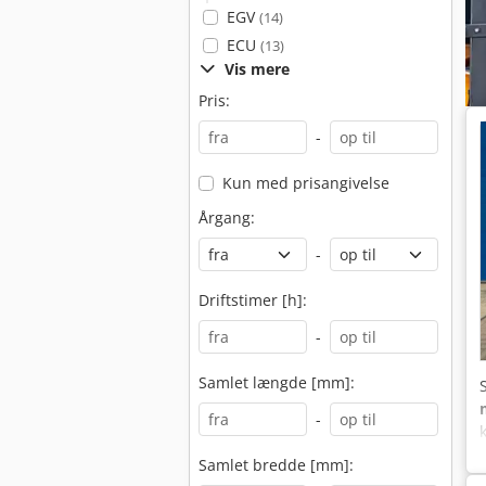
EGV
(14)
ECU
(13)
Vis mere
Pris:
-
Kun med prisangivelse
Årgang:
-
Driftstimer [h]:
-
Samlet længde [mm]:
-
Samlet bredde [mm]: