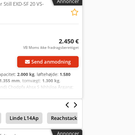
Annoncer
r Still EXD-SF 20 VS-
ørsel. Video følger. FINANSIEL LEASING
for kreditgodkendelse samt rente- og
jdpfx Aowhld Rohloa
2.450 €
VB Moms ikke fradragsberettiget
Send anmodning
kapacitet:
2.000 kg
, løftehøjde:
1.580
1.355 mm
, tomvægt:
1.300 kg
,
kland) Chodpfx Ahsx S Nhhjloa Årgang:
 1.355 mm Timer: 1.744 timer Batteri
deoen på YouTube
Linde L14Ap
Reachstacker
Annoncer