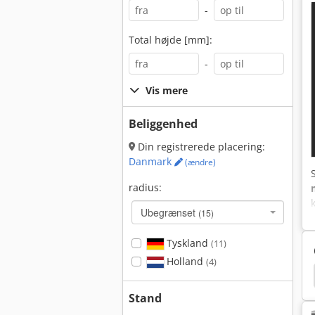
-
Total højde [mm]:
-
Vis mere
Beliggenhed
Din registrerede placering:
Danmark
(ændre)
radius:
Ubegrænset
(15)
Tyskland
(11)
Holland
(4)
Linde D08
Still Citi One
Hyster Reachstacker
Stand