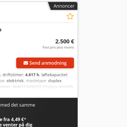
Annoncer
2.500 €
Fast pris plus moms
Send anmodning
9
, driftstimer:
4.817 h
, løftekapacitet:
ype:
elektrisk
, mastetype:
duplex
,
ummer: W40313V00203 Chjdpjy Hnimjfx
r med det samme
 fra 4,49 €
*
e
venter på dig