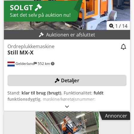
SOLGT
Sæt det selv på auktion nu!
1
/
14
Auktionen er afsluttet
Ordreplukkemaskine
Still
MX-X
Gelderland
552 km
Detaljer
Stand:
klar til brug (brugt)
, Funktionalitet:
fuldt
funktionsdygtig
, maskine/køretøjsnummer:
612332V00005
, Produktionsår:
2019
, driftstimer:
8.675 h
,
løftekapacitet:
1.000 kg
, løftehøjde:
4.780 mm
, fri
Annoncer
løftehøjde:
1.850 mm
, mastetype:
duplex
, gaffellængde:
1.200 mm
, TEKNISKE DETALJER Løftekapacitet: 1.000 kg
Løftehøjde: 4.780 mm Friløft: 1.850 mm Masttype: Duplex