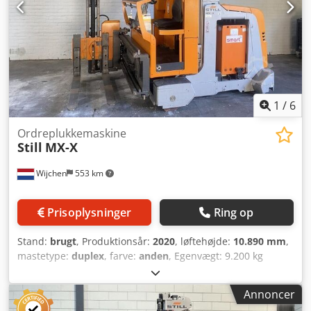
1
/
6
Ordreplukkemaskine
Still
MX-X
Wijchen
553 km
Prisoplysninger
Ring op
Stand:
brugt
, Produktionsår:
2020
, løftehøjde:
10.890 mm
,
mastetype:
duplex
, farve:
anden
, Egenvægt: 9.200 kg
Løftekapacitet: 1.200 kg Cjdpfxsx S Hwaj Ab Teha Pris:
Forespørgsel Hvad er "presale"-artikler hos Second Owner?
Annoncer
"Presale"-artikler er maskiner, som vi sælger i deres