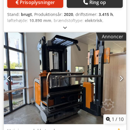
Prisoplysninger
Ring op
Stand:
brugt
, Produktionsår:
2020
, driftstimer:
3.415 h
,
løftehøjde:
10.890 mm
, brændstoftype:
elektrisk
,
mastetype:
duplex
, gaffellængde:
1.200 mm
, farve:
grå
,
Egenvægt: 9.200 kg Løftekapacitet: 1.200 kg Pris: Efter
Annoncer
aftale - Årgang: 2020 - Dokumentation tilgængelig: Ja - CE-
mærkning forefindes: Ja - CE-certifikat forefindes: Nej -
Serienummer: 612334X00160 - Driftstimer: 3.415 -
Arbejdsniveau: Hoog - Løftekraft: 1.200 kg - Løftehøjde:
10.890 mm - Gennemkøringshøjde: 6.000 mm -
Gaffellængde: 1.200 mm - Optioner: Man-Up - Mast:
Duplex - Driftstype: Elektrisk - Mærke/Type: 04EPZS0620SC
- Produktionsår for batteri: 2020 - Batterikapacitet: 620Ah -
Batteriespænding: 80V - Transportvægt [kg]: 9.200 kg -
Transportpakke [stk.]: 1 Chsdeyc Smyjpfx Ab Tja Finansielle
oplysninger Moms: Den angivne pris er ekskl. moms
Moms/marginbeskatning: Moms fradragsberettiget for
erhvervsdrivende Levering og bytte accepters til enhver tid
for alt inden for industrisektoren Tess van den Boom
1
/
10