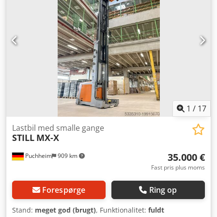
Gaffellængde: 1.200 mm Maksimal gafelbredde: 600 mm
Gennemkørselshøjde: 2.920 mm MASKINDETALJER
Dimensioner & vægt Chjdpfexgdhiex Ab Tsa Dimensioner:
3.250 mm x 1.700 mm x 2.920 mm Vægt: 6.225 kg
Kapacitet: 620 Ah Batterispænding: 48 V Drivmiddel:
Elektrisk Driftstimer: 8.675 t
1
/
17
Lastbil med smalle gange
STILL
MX-X
35.000 €
Puchheim
909 km
Fast pris plus moms
Forespørge
Ring op
Stand:
meget god (brugt)
, Funktionalitet:
fuldt