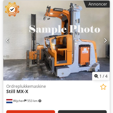
Cjdpeycinzsfx Ab Toha - Løftehøjde: 7.460 mm - Frihøjde:
Annoncer
3.900 mm - Friløft: 0 mm - Gaffellængde: 1.190 mm -
Maksimal gaffelbredde: 680 mm - Minimal gaffelbredde:
250 mm - Udstyr: Ikke-mærkende dæk, Halvkabine - Mast:
Triplex - Drivmiddel: Elektrisk - Fabrikat/type: 6 PzS 840 -
Batteriets årgang: 2018 - Kapacitet: 840 Ah -
Batterispænding: 48V - Transportmål: 2.550 mm x 1.600
mm x 3.900 mm (l x b x h) - Transportvægt: 7.100 kg - Antal
transportpakker: 1 Finansielle oplysninger Moms: Den
angivne pris er ekskl. moms Moms/fradragsret: Moms kan
fradrages for virksomheder Levering og bytte er til enhver
tid muligt for alt indenfor industrisektoren Tess van den
Boom
1
/
4
Ordreplukkemaskine
Still
MX-X
Wijchen
553 km