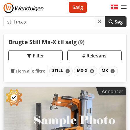
Sælg
Søg
Brugte Still Mx-X til salg
(9)
Filter
Relevans
STILL
MX-X
MX
Fjern alle filtre
Annoncer