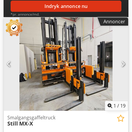
Indryk annonce nu
*pr. annonce/md.
Annoncer
1
/
19
Smalgangsgaffeltruck
Still
MX-X