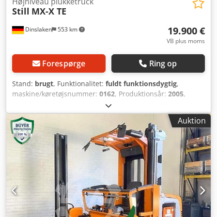
Højniveau plukketruck
Still
MX-X TE
19.900 €
Dinslaken
553 km
VB plus moms
Forespørge
Ring op
Stand:
brugt
, Funktionalitet:
fuldt funktionsdygtig
,
maskine/køretøjsnummer:
0162
, Produktionsår:
2005
,
løftekapacitet:
1.000 kg
, løftehøjde:
4.875 mm
,
brændstoftype:
elektrisk
, mastetype:
simplex
, drivtype:
Auktion
Elektro
, Højtløftende plukketruck Chassisnummer: 0162
Lasttyngdepunkt: 600 Masttype: Standard Cedpjy Upi Rjfx
Ab Tjha Stand: Klar til brug og fuldt funktionsdygtig
Teknisk stand: God Forhjulsdæk type: Massive gummihjul
Baghjulsdæk type: Massive gummihjul Batteri volt: 80V
Batteritype: PzS