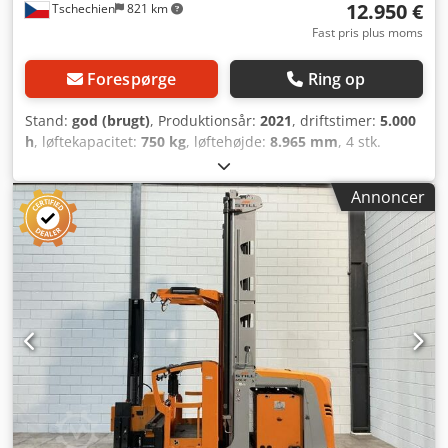
12.950 €
Tschechien
821 km
Fast pris plus moms
Forespørge
Ring op
Stand:
god (brugt)
, Produktionsår:
2021
, driftstimer:
5.000
h
, løftekapacitet:
750 kg
, løftehøjde:
8.965 mm
, 4 stk.
smalbane-gaffeltruck (stående fører), Still MX-X, til
palletransport og også til transport af stålspoler – brugt:
Annoncer
Pris pr. stk. afhentet: kun 12.950,- € (netto), ved egen
afmontering af masten osv. Pris ved køb af alle 4 enheder:
kun 12.950,- € (netto) pr. stk., inkl. afmontering og
pålastning!! Bemærk, at masten er afmonteret til transport
– køberen skal derfor bestille et specialfirma, der kan
montere masten igen! Producent: Still Type: MX-X Cjdpjzc
Hy Isfx Ab Teha Årstal: 2021 Serienummer: f.eks.:
612334Y00207 Løftehøjde: ca. 8.965 mm Nominel
lastekapacitet: 750 kg Driftstimer: 5.282,6 / 6171,10 /
7.733,3 / 2.117 timer Egenvægt: 7.620 kg Batterispænding:
80 V Batterivægt: maks. 1635 kg, min. 1481 kg Nominel
motorydelse: 7,0 kW Batterier: MARATHON 80 V, type 04