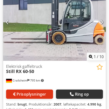
3.000 mm Gaffelmål: 1.400 x 1.870 mm Credpfx Asyx S
Rrsfpsf Minimal gaflebredde: 560 mm MASKINDETALJER
Mast: Duplex Brændstoftype: Elektrisk Dimensioner & vægt
Dimensioner (L x B x H): 2.890 x 1.390 x 3.010 mm Vægt:
7.000 kg Antal hjul: 4 Kapacitet: 930 Ah Batterispænding:
80 V Batteritest resultat: 66% Driftstimer: 9.813 t UDSTYR
Sideskift Gaffeljustering Halvkabine Arbejdslamper
Nummerplade Lader
1
/
10
Elektrisk gaffeltruck
Still
RX 60-50
Crailsheim
795 km
Prisoplysninger
Ring op
Stand:
brugt
, Produktionsår:
2007
, løftekapacitet:
4.990 kg
,