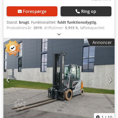
Forespørge
Ring op
Stand:
brugt
, Funktionalitet:
fuldt funktionsdygtig
,
Produktionsår:
2019
, driftstimer:
5.915 h
, løftekapacitet:
5.000 kg
, løftehøjde:
4.630 mm
, fri løftehøjde:
1.430 mm
,
brændstoftype:
elektrisk
, mastetype:
triplex
,
Annoncer
bygningshøjde:
2.350 mm
, drivtype:
Elektro
, Elektrisk 4-
hjulet gaffeltruck ISO-klasse: ISO-klasse 3 = 2.500 - 4.999 kg
Codpezr Sltsfx Afpsrf Masttype: Triplex Transmission:
Automatisk Teknisk stand: meget god Fordæk type:
Superelastisk Fordæk stand: 60 - 80 % Bagdæk type:
Superelastisk Bagdæk stand: 80 - 100 % Batteri Volt: 80V
Batteri Ah: 930Ah Batteri årgang: 2018 Batteri stand: 60 -
80 % Beskrivelse: Prisen inkluderer ny UVV-inspektion (vi
anvender originale Still-reservedele), kontravægten er
nylakeret, batteriet fra 2018 er serviceret og testet med
Kappa Test 76 %, lader med passende stik medfølger. Vi
organiserer gerne en billig transport for dig. Leasing med
forkøbsret er muligt! Sideskift, gaffelspreder, tredje ventil,
fjerde ventil, arbejdslys bag, arbejdslys foran,
1
/
10