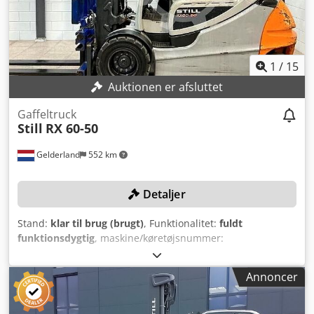
i meget god original stand, batteri årgang 2017
regenereret med Power Cycler inklusive Kappa test 90 %
(se sidste billede), passende oplader med stik, vi hjælper
gerne med at arrangere billig transport. Leasing med køb
er muligt! Sidetilt, gaffelspreder, 3. ventil, 4. ventil,
1
/
15
arbejdslamper bag, arbejdslamper foran, varmeapparat,
Auktionen er afsluttet
fuldkabine, fuld friløft, CE-certifikat, minihåndtag,
anhængertræk,
Gaffeltruck
Still
RX 60-50
Gelderland
552 km
Detaljer
Stand:
klar til brug (brugt)
, Funktionalitet:
fuldt
funktionsdygtig
, maskine/køretøjsnummer:
516329V00442
, Produktionsår:
2019
, driftstimer:
9.813 h
,
løftekapacitet:
5.000 kg
, løftehøjde:
4.470 mm
,
Annoncer
brændstoftype:
elektrisk
, mastetype:
duplex
,
gaffellængde:
1.400 mm
, TEKNISKE DETALJER
Løftekapacitet: 5.000 kg Løftehøjde: 4.470 mm Frihøjde: