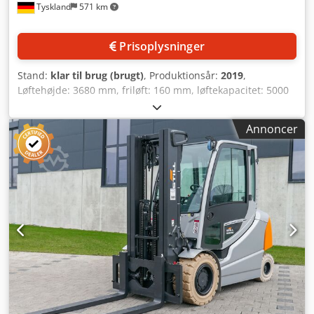
Tyskland
571 km
Prisoplysninger
Stand:
klar til brug (brugt)
, Produktionsår:
2019
,
Løftehøjde: 3680 mm, friløft: 160 mm, løftekapacitet: 5000
kg, lastens tyngdepunkt: 500 mm, sideskifter: 1310 mm,
sideskift: +/-100 mm, gaffellængde: 1600 mm, tværsnit: 130
Annoncer
mm/60 mm, batterivægt: ca. 2200 kg. Maskindimensioner
Y/Z: ca. 1400 mm/3700 mm, driftstimer: ca. 3416 t.
Dokumentation tilgængelig. Besigtigelse på stedet er
mulig. Crsdpfx Afexwn Iuopef