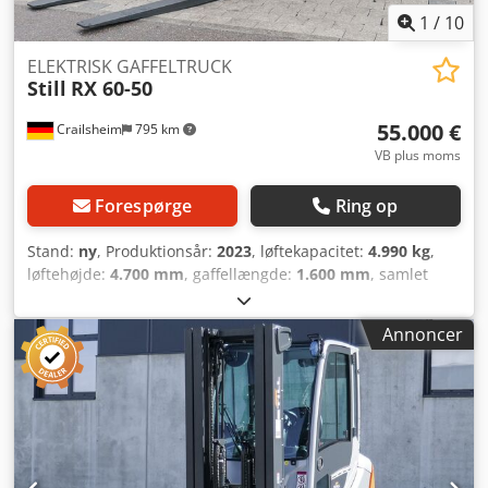
1
/
10
ELEKTRISK GAFFELTRUCK
Still
RX 60-50
55.000 €
Crailsheim
795 km
VB plus moms
Forespørge
Ring op
Stand:
ny
, Produktionsår:
2023
, løftekapacitet:
4.990 kg
,
løftehøjde:
4.700 mm
, gaffellængde:
1.600 mm
, samlet
længde:
4.470 mm
, - Betjening Sædeenhed - Lastcenter
mm 525 mm - Akselbelastning med last for/bag kg
Annoncer
11.475/1.283 - Akselbelastning uden last for/bag kg
3.814/3.954 - Dæk Superelastisk - Sporvidde for/bag mm
1.104/932 - Masttilt forover/baglæns α/β ° 7/5 - Sædehøjde
målt fra SIP (lav variant) mm 1.342 - Arbejdsgangsbredde
ved palle 1.000 x 1.200 tvær mm 4.370 -
Arbejdsgangsbredde ved palle 800 x 1.200 længde mm
4.570 - Venderradius 2.645 mm - Mindste