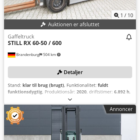
1
/
10
Auktionen er afsluttet
Gaffeltruck
STILL
RX 60-50 / 600
Brandenburg
504 km
Detaljer
Stand:
klar til brug (brugt)
, Funktionalitet:
fuldt
funktionsdygtig
, Produktionsår:
2020
, driftstimer:
6.892 h
,
løftekapacitet:
5.000 kg
, løftehøjde:
3.500 mm
,
bygningshøjde:
2.570 mm
, tomvægt:
8.244 kg
, Udstyr:
Annoncer
sideforskydning
, TEKNISKE DETALJER Csdpfx Aoza
Dnwjfpsrf Løftekapacitet: 5.000 kg Løftehøjde: 3.500 mm
Bygge­højde: 2.570 mm MASKINEDETALJER Brændstoftype:
elektrisk Fordæksdimension: 355/50 - 15 (25%)
Bagdæksdimension: 200/75 - 9 (25%) Mål & Vægt Samlet