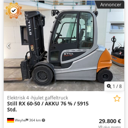
løftekapacitet:
5.000 kg
, løftehøjde:
3.700 mm
,
Annoncer
brændstoftype:
elektrisk
, mastetype:
duplex
,
gaffellængde:
2.390 mm
, TEKNISKE DETALJER
Løftekapacitet: 5.000 kg Løftehøjde: 3.700 mm Frihøjde:
2.580 mm Gaflængde: 2.390 mm Minimum gaflbredde: 410
mm Maksimal gaflbredde: 1.300 mm MASKINDETALJER
Antal hjul: 4 Masttype: Duplex Drivtype: Elektrisk
Driftstimer: 10.333 timer Dimensioner og vægt
Dimensioner (L x B x H): 2.896 x 1.399 x 2.570 mm
Egenvægt: 7.025 kg Batteritype: 6 PZS 930 Batteriets
produktionsår: 2019 Batterikapacitet: 930 Ah
Batterispænding: 80 V Driftstimer: 10.333 timer UDSTYR
Sideforskydning Csdpfezrmmlox Afperf Gafljustering Ikke-
markerende dæk Fuld kabine Arbejdslys Varme
Brugermanual CE-mærkning
1
/
8
Elektrisk 4 -hjulet gaffeltruck
Still
RX 60-50 / AKKU 76 % / 5915
Std.
29.800 €
Weyhe
364 km
VB plus moms