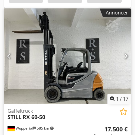
Nye NON marking dæk - Forrude & bagrude
Annoncer
1
/
17
Gaffeltruck
STILL
RX 60-50
17.500 €
Wuppertal
585 km