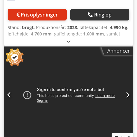
cyklusser/time kWh/h 12,1 - Arbejdstryk for tilbehør bar
250 - Olieflow for tilbehør l/min 30 - Lydniveau ved
Prisoplysninger
Ring op
førerens øre dB (A)
Stand:
brugt
, Produktionsår:
2023
, løftekapacitet:
4.990 kg
,
løftehøjde:
4.700 mm
, gaffellængde:
1.600 mm
, samlet
længde:
4.470 mm
, - Betjening Sædeenhed - Lastcenter
mm 525 mm - Akselbelastning med last for/bag kg
Annoncer
11.475/1.283 - Akselbelastning uden last for/bag kg
3.814/3.954 - Dæk Superelastisk - Sporvidde for/bag mm
1.104/932 - Masttilt forover/baglæns α/β ° 7/5 - Sædehøjde
målt fra SIP (lav variant) mm 1.342 - Arbejdsgangsbredde
ved palle 1.000 x 1.200 tvær mm 4.370 -
Arbejdsgangsbredde ved palle 800 x 1.200 længde mm
4.570 - Venderradius 2.645 mm Credpfx Ajy E Udnefpof -
Mindste drejepunktafstand 729 mm - Køre-hastighed med
last km/t 20 - Køre-hastighed uden last km/t 20 -
Løftehastighed (Plus*//Standard-Performance) med last
m/s 0,39/0,31 - Løftehastighed uden last m/s 0,45 -
Sænkehastighed med last m/s 0,5 - Sænkehastighed uden
last m/s 0,5 - Trækkraft med last N 6.750 - Trækkraft uden
last N 7.430 - Maks. trækkraft (Plus//Standard-