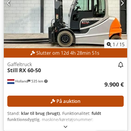
1
/
15
Slutter om
12
d
4
h
28
min
48
s
Gaffeltruck
Still
RX 60-50
Holland
535 km
9.900 €
På auktion
Stand:
klar til brug (brugt)
, Funktionalitet:
fuldt
funktionsdygtig
, maskine/køretøjsnummer:
516329V00563
, Produktionsår:
2019
, driftstimer:
10.333 h
,