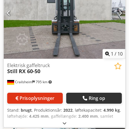
længde: 3.050 mm Egenvægt: 8.244 kg Driftstimer: 6.892 t
UDSTYR Frontkraftudtag Kabine Aircondition 3. ventil 4.
ventil Arbejdslys foran Arbejdslys bagpå Varme Fuld
kabine Impulsstyring Sidetiltsfunktion Gaffelspreder
1
/
10
Elektrisk gaffeltruck
Still
RX 60-50
Crailsheim
795 km
Prisoplysninger
Ring op
Stand:
brugt
, Produktionsår:
2022
, løftekapacitet:
4.990 kg
,
løftehøjde:
4.425 mm
, gaffellængde:
2.400 mm
, samlet
længde:
4.311 mm
, - Betjening Sædeenhed - Lastcenter
mm 525 mm - Akselbelastning med last for/bag kg