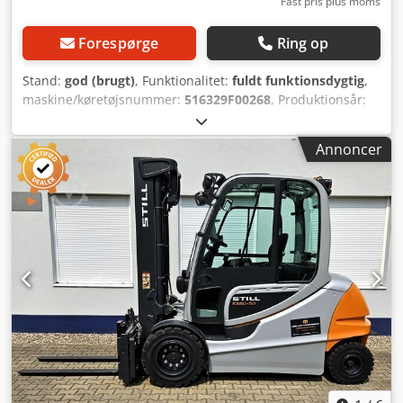
Fast pris plus moms
Forespørge
Ring op
Stand:
god (brugt)
, Funktionalitet:
fuldt funktionsdygtig
,
maskine/køretøjsnummer:
516329F00268
, Produktionsår:
2015
, driftstimer:
2.565 h
, løftekapacitet:
5.000 kg
,
løftehøjde:
5.080 mm
, fri løftehøjde:
1.580 mm
,
Annoncer
lastcentrum:
500 mm
, brændstoftype:
elektrisk
,
mastetype:
triplex
, bygningshøjde:
2.500 mm
, effekt:
15
kW (20,39 hk)
, motormaskinfabrikant:
STILL
,
batteriproducent:
SBS
, batterimodel:
80V 6 PzS 930 Ah
(KW28/2015)
, batterikapacitet:
930 Ah
, batterispænding:
80 V
, batterivægt:
2.178 kg
, DGUV-certificeret indtil:
07/2027
, gaffellængde:
1.400 mm
, Forhjulsdækstype:
superelastiske dæk (non-marking)
, samlet vægt:
7.850 kg
,
tomvægt:
5.563 kg
, total højde:
2.500 mm
, farve:
orange
,
Udstyr:
CE-mærkning, UVV-sikkerhedseftersyn,
belysning, sideforskydning
, Pris: 17.500 € netto 20.825 €
brutto SKU: 826 Grundlæggende oplysninger: - Producent:
Still - Modelbetegnelse: RX60-50 - Produktionsår: 2015 -
Driftstimer: 2565 timer Tekniske data: - Drivsystem: