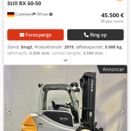
Still
RX 60-50
45.500 €
Crailsheim
795 km
VB plus moms
Forespørge
Ring op
Stand:
brugt
, Produktionsår:
2019
, løftekapacitet:
5.000 kg
,
løftehøjde:
6.040 mm
, samlet længde:
4.580 mm
, -
Betjening sæde - Løftekapacitet 5,0 t - Lastcenter 535 mm -
Akselbelastning foran med last 11.547 kg - Akselbelastning
Annoncer
bag med last 1.154 kg - Akselbelastning foran uden last
3.845 kg - Akselbelastning bag uden last 3.866 kg - Dæk SE
- Hjul, antal foran (x = trukket) 2x - Hjul, antal bag (x =
trukket) 2 - Sporvidde foran mm 1.104 - Sporvidde bag mm
920 - Mast-/gaflholder tilt, fremad ° 3 - Mast-/gaflholder
tilt, bagud ° 6 - Koblingshøjde mm 546/421 -
Arbejdsgangsbredde med palle 1000 x 1200 tvær mm
4.284 - Arbejdsgangsbredde med palle 800 x 1200 længde
- Venderadius 2.549 mm - Mindste drejepunkt 638 mm -
Kørehastighed med last km/t 18 - Kørehastighed uden last