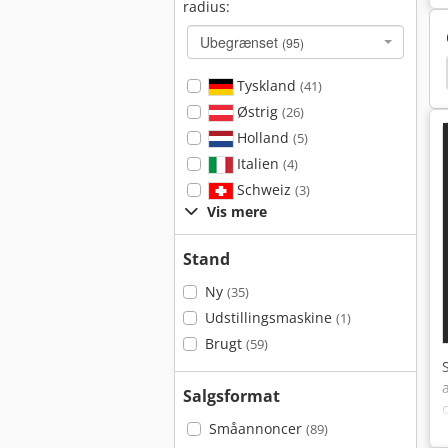
radius:
Ubegrænset
(95)
00
Bock Kompressor
Kramer Teleskoplæsser
Tyskland
(41)
Østrig
(26)
Holland
(5)
Italien
(4)
Schweiz
(3)
Vis mere
Stand
Ny
(35)
Udstillingsmaskine
(1)
Brugt
(59)
Salgsformat
Småannoncer
(89)