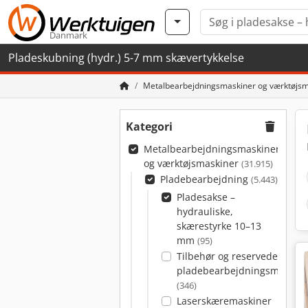
Danmark
Pladeskubning (hydr.) 5-7 mm skævertykkelse
Metalbearbejdningsmaskiner og værktøjsm
Kategori
Metalbearbejdningsmaskiner
og værktøjsmaskiner
(31.915)
Pladebearbejdning
(5.443)
Pladesakse –
hydrauliske,
skærestyrke 10–13
mm
(95)
Tilbehør og reservedele til
pladebearbejdningsmaskine
(346)
Laserskæremaskiner