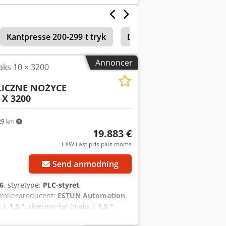
Kantpresse 200-299 t tryk
Durma Sbt 3010
Wei
Annoncer
saks 10 × 3200
ICZNE NOŻYCE
X 3200
29 km
19.883 €
EXW Fast pris plus moms
Send anmodning
6
, styretype:
PLC-styret
,
trollerproducent:
ESTUN Automation
,
.):
1,5 °
, skærevinkel (maks.):
1,5 °
,
min
, pladetykkelse (maks.):
10 mm
,