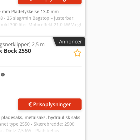
50 mm Pladetykkelse 13,0 mm
 8 - 25 slag/min Bagstop – justerbar,
old 300 liter Motoreffekt 21,0 kW Vægt
l Rja Aktuel nypris ca. 70.000 euro I
ohydraulisk pladesaks * Udførelse:
Annoncer
gsnetklipper) 2,5 m
 styreenhed "OP 7" * Indtastning af
k Bock
2550
justering - manuel justering af
e bord - forreste fingersikring - 1 x
- original brugsanvisning (hollandsk)
m
Prisoplysninger
pladesaks, metalsaks, hydraulisk saks
gsnet type 2550 - Skærebredde: 2500
: Dietz 7,5 kW - Pladsbehov:
000 kg Cjdpfx Alsyanqvo Reha