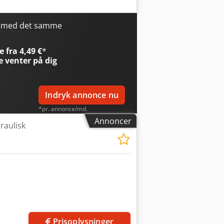
: DAC-350 - Drivtype: Hydraulisk -
redde [mm]: 3080 - Skærehastighed
tisk - Fingerbeskyttelse: Fast med
r med det samme
ndstilling: Motoriseret - Bordtype:
) - Transportvægt [kg]: 11.500kg -
 fra 4,49 €
*
ne pris er ekskl. moms Moms/fradrag:
e
venter på dig
t til enhver tid for alt inden for
Indryk annonce nu
*pr. annonce/md.
Annoncer
raulisk
Prisoplysninger