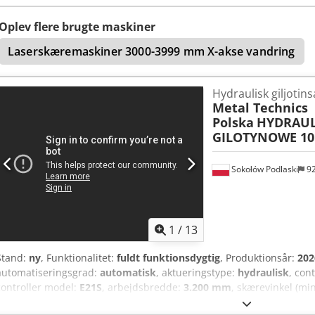
Oplev flere brugte maskiner
Laserskæremaskiner 3000-3999 mm X-akse vandring
Hydraulisk giljotin
Metal Technics
Polska
HYDRAUL
GILOTYNOWE 10 
Sokołów Podlaski
9
1
/
13
Stand:
ny
, Funktionalitet:
fuldt funktionsdygtig
, Produktionsår:
202
automatiseringsgrad:
automatisk
, aktueringstype:
hydraulisk
, con
controller model:
E21S
, arbejdsbredde:
3.200 mm
, skærevinkel (min
slaghastighed (min.):
10 omdr/min
, slagfrekvens (maks.):
10 omdr/