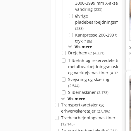
3000-3999 mm X-akse
vandring
(235)
Øvrige
pladebearbejdningsmaskine
(233)
Kantpresse 200-299 t
tryk
(186)
Vis mere
Drejebænke
(4.331)
Tilbehør og reservedele til
metalbearbejdningsmaskiner
og værktøjsmaskiner
(4.079)
Svejsning og skæring
(2.544)
Slibemaskiner
(2.178)
Vis mere
Transportkøretøjer og
erhvervskøretøjer
(27.796)
Træbearbejdningsmaskiner
(12.145)
Automatiseringsteknik
(9.214)