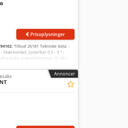
Prisoplysninger
:
94102
, Tilbud 26181 Tekniske data: -
kærevinkel, justerbar 0,5 - 3 ° -
hydrauliske spændeklemmer 15 stk. -
nkelstop - Antal slag pr. minut,
400 V / 15 kW - Bordhøjde 770 mm -
Annoncer
nesaks
dfølger: - Fodbetjent kontakt -
 NT