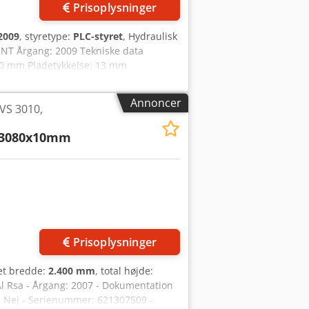
Prisoplysninger
2009
, styretype:
PLC-styret
, Hydraulisk
 NT Årgang: 2009 Tekniske data
00 mm Pladetykkelse: 13 mm
 x B 2,40 x H 2,40 m Vægt: ca. 12 t
• Sikkerhedslysgitter for maskinens
Annoncer
VS 3010,
ngersikring 1000 mm • Styring: Siemens
monstration kan til enhver tid
, 3080x10mm
Prisoplysninger
et bredde:
2.400 mm
, total højde:
 Al Rsa - Årgang: 2007 - Dokumentation
igt: Nej - Serienummer: 621307509 -