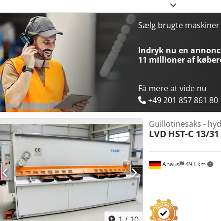
Betjening: CNC - Styringssystem-mærke: Delem - Styringssystem-type
Effekt [kW]: 30,0 - Maks. pladetykkelse [mm]: 10 - Maks. arbejdsb
[mm/min]: 20 - Ansalgstype: Elektrisk - Pladeunderstøtning: Pneuma
Sælg brugte maskine
opklappelig beskyttelse - Vinkelindstilling: Motoriseret - Snitspaltei
Kuglelejebord - Transportmål: 4985mm x 2400mm x 2200mm (l x b x h
Indryk nu en annonce
Transportpakker [stk.]: 1 Finansielle oplysninger Moms: Den angiv
11 millioner af køber
Moms kan fratrækkes for erhvervskunder Levering og indbytning mulig
industrien Lukas van Rossum
Få mere at vide nu
+49 201 857 861 80
Guillotinesaks - hyd
LVD
HST-C 13/31
Ahaus
493 km
1
/
10