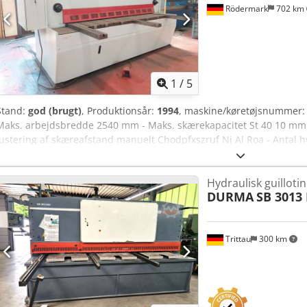
Rödermark
702 km
r
1
/
5
Stand:
god (brugt)
, Produktionsår:
1994
, maskine/køretøjsnummer
Maks. arbejdsbredde 2540 mm - Maks. skærekapacitet St 40 10 mm - S
Justering af skæreafstand manuelt Chodpfxszruf Nj Al Roa - Antal 
Motoriseret bagstop med positionsstyring 10 - 1000 mm - Forreste vi
afhængigt af skærevinkel og skærelængde 7 - 17 - Hydraulisk drev 
Hydraulisk guilloti
Pladsbehov, ca. B 4100 x H 2030 x D 2030 mm - Vægt ca. 7500 kg - Me
DURMA
SB 3013
Skærelinjemarkeringslys
Trittau
300 km