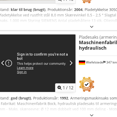
Stand:
klar til brug (brugt)
, Produktionsår:
2004
, Pladetykkelse 30
Pladetykkelse ved rustfrit stål 8,0 mm Skærevinkel 0,5 - 2,5 ° Slagtal
maks. 1.000 mm Styring SIEMENS Antal pladehållere 13 stk. Olieindh
8700 kg Dimensioner L-B-H 3950 x 2200 x 1900 mm Chedpfxozkvx Ue A
god stand (!!) Specialpris efter forespørgsel Udstyr: - robust elektr
Pladesaks (armerin
"styret via en kam" - NC elektromotorisk bagstop * med SIEMENS NC
Maschinenfabri
ønsket og faktisk positionsværdi - NC elektrohydraulisk skærevinkel
hydraulisch
skæreafstanden, forfra via håndhjul - grebsfordybninger i det forrest
lang sideanslag - 1 x lang støttearm - 1 x frit bevægelig fodkontakt 
Wiefelstede
347 k
1
/
12
Stand:
god (brugt)
, Produktionsår:
1992
, Armeringsmaskinsaks som 
- Fabrikat: Maschinenfabrik Bock, hydraulisk pladesaks til armerin
mm - Maks. skæreevne: Ø 12 mm dobbelt ved 100 mm deling - Motor
3020/2000/H1320 mm - Transportmål: 3130/1080/1465 mm - Vægt: 2