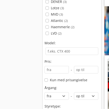
DENER
(3)
Lotze
(3)
MVD
(3)
Atlantic
(2)
Haemmerle
(2)
LVD
(2)
Model:
Pris:
-
Kun med prisangivelse
Årgang:
-
Styretype: