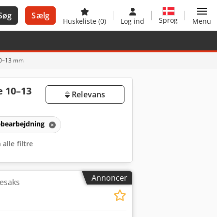
Søg
Sælg
Sprog
Huskeliste
(0)
Log ind
Menu
 10–13 mm
e 10–13
Relevans
ebearbejdning
 alle filtre
Annoncer
nesaks