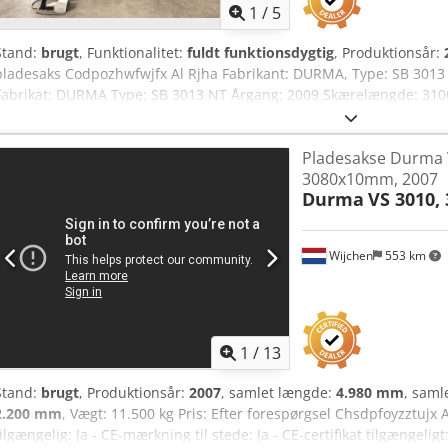
1
/
5
Stand:
brugt
, Funktionalitet:
fuldt funktionsdygtig
, Produktionsår:
pladesaks Codpozhwfwjfx Al Rjha Fabrikant: DURMA, Type: SB 3013
Fabrikat: DURMA Type: SB 3013 NT Årgang: 2009 Skærelængde: 31
Slaglængde: 130 mm Slagantal: maks. 13/min. Dimensioner: ca. L 4,25
Udstyr • Styret bagstop op til 1000 mm, kan drejes væk • Vinkelstop 
Pladesakse Durma 
bagside • Central justering af skæreafstanden • Sammenfoldelig fi
3080x10mm, 2007
PLC • Kuglelejer i støttebordet Alle oplysninger uden garanti. En de
Durma
VS 3010
arrangeres i vores udstillingshal.
Wijchen
553 km
1
/
13
Stand:
brugt
, Produktionsår:
2007
, samlet længde:
4.980 mm
, saml
2.200 mm
, Vægt: 11.500 kg Pris: Efter forespørgsel Chsdpfoyzztujx
tilgængelig: Ja - CE-mærkning til stede: Ja - CE-certifikat tilgængel