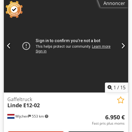
Annoncer
mm
, samlet bredde:
1.100 mm
, Velholdt LINDE E12-01
elektrisk gaffeltruck fra 2014 med dupleksmast, sideskift,
indbygget oplader og 5.979 driftstimer. = Yderligere
information = Årgang: 2014 Egenvægt: 2.360 kg Crsdpfx
Aiozrngmo Ajf Løftekapacitet: 1.200 kg Teknisk stand:
meget god Visuel stand: meget god Kontakt Arne Honingh
for yderligere information.
1
/
15
Gaffeltruck
Linde
E12-02
6.950 €
Wijchen
553 km
Fast pris plus moms