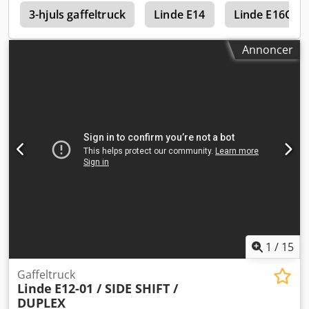
8
Superelastisk Fordæk tilstand: 40 – 60 % Bagdæk type:
3-hjuls gaffeltruck
Linde E14
Linde E16C
Superelastisk Bagdæk tilstand: 40 – 60 % Credpfx Aiszbdz
He Ajf Batterispænding: 24V Arbejdslygter bagpå,
Annoncer
arbejdslygter foran, fuld friløft,
1
/
15
Gaffeltruck
Linde
E12-01 / SIDE SHIFT /
DUPLEX