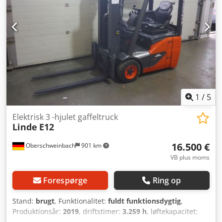
1
/
5
Elektrisk 3 -hjulet gaffeltruck
Linde
E12
16.500 €
Oberschweinbach
901 km
VB plus moms
Forespørge
Ring op
Stand:
brugt
, Funktionalitet:
fuldt funktionsdygtig
,
Produktionsår:
2019
, driftstimer:
3.259 h
, løftekapacitet:
1.200 kg
, løftehøjde:
4.170 mm
, brændstoftype:
elektrisk
,