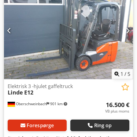
tilstand: god Crodjxcz Avspfx Ai Aof Sideforskydning, 3.
ventil,
1
/
5
Elektrisk 3 -hjulet gaffeltruck
Linde
E12
16.500 €
Oberschweinbach
901 km
VB plus moms
Forespørge
Ring op