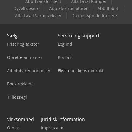
Abb Transformers
Alfa Laval Pumper
Linde Mt12
Dyvelfræsere
Abb Elektromotorer
Abb Robot
Alfa Laval Varmeveksler
Dobbeltspindelfræsere
Linde R12B
Sælg
Service og support
Priser og takster
Log ind
Oprette annoncer
Kontakt
Administrer annoncer
Eksempel-købskontrakt
Book reklame
Tillidssegl
Virksomhed
Juridisk information
Om os
Impressum