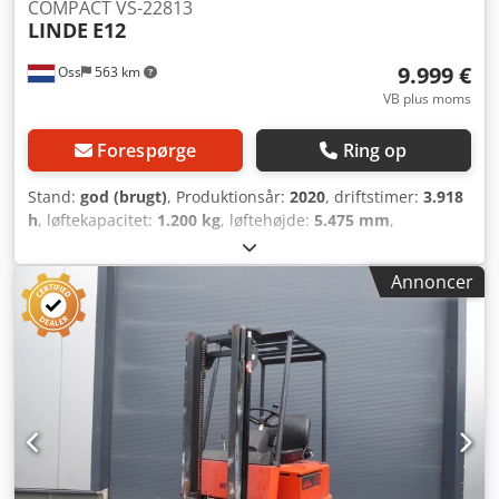
COMPACT VS-22813
LINDE
E12
9.999 €
Oss
563 km
VB plus moms
Forespørge
Ring op
Stand:
god (brugt)
, Produktionsår:
2020
, driftstimer:
3.918
h
, løftekapacitet:
1.200 kg
, løftehøjde:
5.475 mm
,
brændstoftype:
elektrisk
, mastetype:
triplex
,
bygningshøjde:
2.471 mm
, tomvægt:
3.000 kg
,
Annoncer
kilometerstand:
3.918 km
, Elektrisk triplex gaffeltruck
Mærke: Linde Årgang: 2020 KOMPAKT MODEL KUN 3.918
timer Kapacitet: 1.200 kg Løftehøjde: 5.475 mm
Gennemkørselshøjde: 2.471 mm Friløft Sideskift Non-
marking dæk Batteri: 2018 Automatisk påfyldningssystem
Crodpjy D Umtsfx Ai Asf Ekstern lader