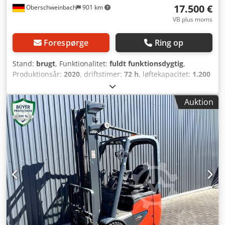
17.500 €
Oberschweinbach
901 km
VB plus moms
Forespørge
Ring op
Stand:
brugt
, Funktionalitet:
fuldt funktionsdygtig
,
Produktionsår:
2020
, driftstimer:
72 h
, løftekapacitet:
1.200
kg
, løftehøjde:
3.450 mm
, brændstoftype:
elektrisk
,
mastetype:
simplex
, bygningshøjde:
2.270 mm
, drivtype:
Auktion
Elektro
, Elektrisk 3-hjulet gaffeltruck Mastetype: Standard
Stand: Klar til brug og fuldt funktionsdygtig Teknisk stand:
god Sideskifter, Cedpfsx N Uz Uox Ai Ajrf