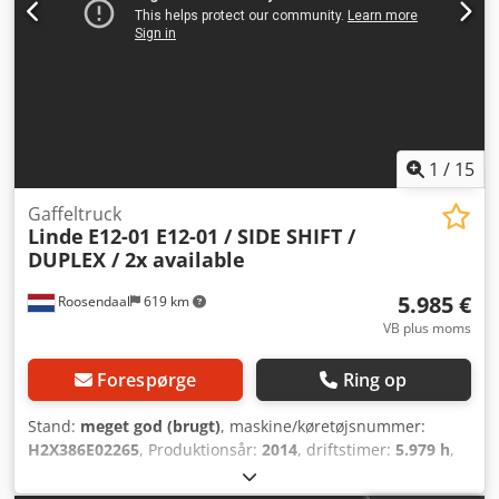
1
/
15
Gaffeltruck
Linde
E12-01 E12-01 / SIDE SHIFT /
DUPLEX / 2x available
5.985 €
Roosendaal
619 km
VB plus moms
Forespørge
Ring op
Stand:
meget god (brugt)
, maskine/køretøjsnummer:
H2X386E02265
, Produktionsår:
2014
, driftstimer:
5.979 h
,
brændstoftype:
elektrisk
, mastetype:
duplex
, geartype:
automatisk
, total højde:
2.110 mm
, samlet længde:
2.750