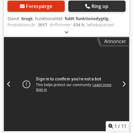
Forespørge
Ring op
Stand:
brugt
, Funktionalitet:
fuldt funktionsdygtig
,
Produktionsår:
2017
, driftstimer:
634 h
, løftekapacitet:
1.200 kg
, løftehøjde:
3.150 mm
, fri løftehøjde:
150 mm
,
brændstoftype:
elektrisk
, mastetype:
simplex
,
Annoncer
bygningshøjde:
2.196 mm
, drivtype:
Elektro
, Elektrisk 3-
hjulet gaffeltruck ISO-klasse: ISO klasse 2 = 1.000 - 2.500 kg
Masttype: Standard Stand: Klar til brug og fuldt
funktionsdygtig Teknisk stand: God Batterivolt: 24V
Batterikapacitet: 625Ah Batteritype: PzS Batteri årgang:
2017 Credpfx Aioy N E D Te Aef Lastgitter, sideskifter, 3.
ventil, halvkabine,
1
/
11