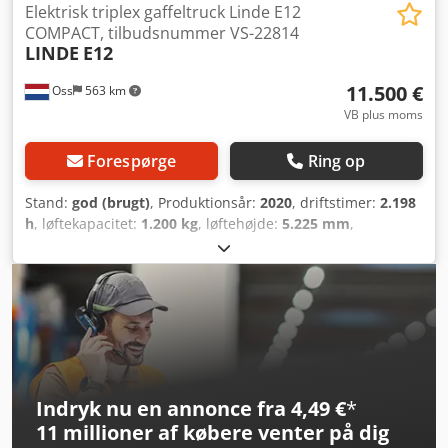
Transportpakker [stk.]: 1 Finansielle oplysninger Moms:
Elektrisk triplex gaffeltruck Linde E12
Den angivne pris er ekskl. moms Moms/momsfradrag:
COMPACT, tilbudsnummer VS-22814
LINDE
E12
Moms kan fradrages for virksomheder Levering og indbytte
er muligt til enhver tid for alt inden for industriområdet
11.500 €
Oss
563 km
Tess van den Boom
VB plus moms
Forespørge
Ring op
Stand:
god (brugt)
, Produktionsår:
2020
, driftstimer:
2.198
h
, løftekapacitet:
1.200 kg
, løftehøjde:
5.225 mm
,
brændstoftype:
elektrisk
, mastetype:
triplex
,
bygningshøjde:
2.321 mm
, tomvægt:
3.000 kg
,
kilometerstand:
2.198 km
, Elektrisk triplex gaffeltruck
Mærke: Linde Årgang: 2020 KOMPAKT MODEL KUN 2.198
timer Kapacitet: 1.200 kg Løftehøjde: 5.225 mm
Gennemkørselshøjde: 2.321 mm FRILØFT SIDESKIFT Batteri:
2020 Automatisk påfyldningssystem Ekstern oplader Crjdey
D Un Repfx Ai Ajf
Indryk nu en annonce fra 4,49 €
*
11 millioner af købere
venter på dig