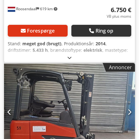
6.750 €
Roosendaal
619 km
VB plus moms
Forespørge
Ring op
Stand:
meget god (brugt)
, Produktionsår:
2014
,
driftstimer:
5.433 h
, brændstoftype:
elektrisk
, mastetype:
duplex
, geartype:
automatisk
, batterispænding:
24 V
, total
højde:
2.110 mm
, samlet længde:
2.750 mm
, samlet
Annoncer
bredde:
1.100 mm
, = Yderligere muligheder og tilbehør = -
Batterioplader = Bemærkninger = Velholdt LINDE E12-01 el-
gaffeltruck fra 2014 med duplexmast, sideskift, integreret
oplader, 5.433 driftstimer. = Yderligere oplysninger =
Årgang: 2014 Crjdpfozgvi Ejx Ai Aof Egenvægt: 2.355 kg
Løftekapacitet: 1.200 kg Teknisk stand: meget god Visuel
stand: meget god Kontakt Arne Honingh for yderligere
oplysninger.