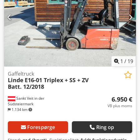
Simplex ISO-klasse: 2 Crsdpsznu Aaofx Ai Aef
Batterispænding: 24 V Batteritype: Lithium-ion
Drivmotorstyrke: 2 x 3,5 kW MASKINENS DETALJER
Byggehøjde: 2.546 mm Egenvægt: 2.441 kg Batterivægt,
minimum: 423 kg Batterivægt, maksimum: 467 kg UDSTYR -
Sideskift - 3. ventil Ekstern reference: SL18780
1
/
19
Gaffeltruck
Linde
E16-01 Triplex + SS + ZV
Batt. 12/2018
6.950 €
Sankt Veit in der
Südsteiermark
VB plus moms
1.134 km
Forespørge
Ring op