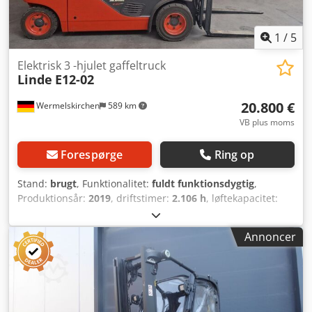
1
/
5
Elektrisk 3 -hjulet gaffeltruck
Linde
E12-02
20.800 €
Wermelskirchen
589 km
VB plus moms
Forespørge
Ring op
Stand:
brugt
, Funktionalitet:
fuldt funktionsdygtig
,
Produktionsår:
2019
, driftstimer:
2.106 h
, løftekapacitet:
1.200 kg
, løftehøjde:
3.150 mm
, brændstoftype:
elektrisk
,
mastetype:
simplex
, bygningshøjde:
2.120 mm
,
Annoncer
gaffellængde:
1.000 mm
, drivtype:
Elektro
, Elektrisk 3-
hjulet stablestapler Masttype: Standard Teknisk stand: god
Dæk foran, type: Superelastik Crjdezd Iqijpfx Ai Aef Dæk
foran, stand: 60-80 % Dæk bagpå, type: Superelastik Dæk
bagpå, stand: 20-40 % Batteri, volt: 24V Batteri, Ah: 575Ah