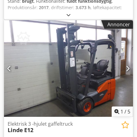
Stand:
brugt
, Funktionalitet:
fuldt funktionsdygtig
,
Produktionsår:
2017
, driftstimer:
3.673 h
, løftekapacitet:
1.200 kg
, løftehøjde:
4.620 mm
, brændstoftype:
elektrisk
,
mastetype:
triplex
, bygningshøjde:
2.121 mm
, drivtype:
Annoncer
Elektro
, Elektrisk 3-hjulet truck Masttype: Triplex Stand:
Klar til brug og fuldt funktionsdygtig Teknisk stand: god
Sideforskydning, gaffelspreder, Cedpfxsxd Ilms Ai Asrf 3.
ventil, 4. ventil, halvkabine,
1
/
5
Elektrisk 3 -hjulet gaffeltruck
Linde
E12