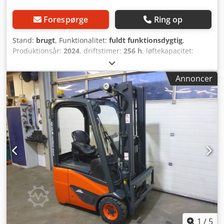
Forespørge
Ring op
Stand:
brugt
, Funktionalitet:
fuldt funktionsdygtig
,
Produktionsår:
2024
, driftstimer:
256 h
, løftekapacitet:
1.200 kg
, løftehøjde:
4.625 mm
, brændstoftype:
elektrisk
,
mastetype:
triplex
, bygningshøjde:
2.120 mm
, drivtype:
Annoncer
Elektro
, Elektrisk 3-hjulet gaffeltruck Mastetype: triplex
Teknisk stand: god Sideskifter, gafelspreder, Crsdpfxjy Ih
Nvs Ai Asf 3. ventil, 4. ventil, tagafdækning, forrude,
halvkabine, STVZO-godkendelse,
1
/
5