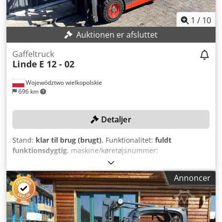
1
/
10
Auktionen er afsluttet
Gaffeltruck
Linde
E 12 - 02
Województwo wielkopolskie
696 km
Detaljer
Stand:
klar til brug (brugt)
, Funktionalitet:
fuldt
funktionsdygtig
, maskine/køretøjsnummer:
H2Y386M08141
, Produktionsår:
2023
, driftstimer:
964 h
,
løftekapacitet:
1.200 kg
, løftehøjde:
3.850 mm
,
Annoncer
brændstoftype:
elektrisk
, mastetype:
simplex
,
bygningshøjde:
2.546 mm
, Ingen minimumspris –
garanteret salg til det højeste bud! TEKNISKE DETALJER
Løftekapacitet: 1.200 kg Løftehøjde: 3.850 mm Masttype: