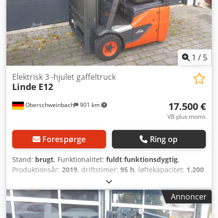
1
/
5
Elektrisk 3 -hjulet gaffeltruck
Linde
E12
17.500 €
Oberschweinbach
901 km
VB plus moms
Forespørge
Ring op
Stand:
brugt
, Funktionalitet:
fuldt funktionsdygtig
,
Produktionsår:
2019
, driftstimer:
95 h
, løftekapacitet:
1.200
kg
, løftehøjde:
3.200 mm
, brændstoftype:
elektrisk
,
mastetype:
simplex
, bygningshøjde:
2.190 mm
, drivtype:
Annoncer
Elektro
, Elektrisk 3-hjulet gaffeltruck Masttype: Standard
Tilstand: Klar til brug og fuldt funktionsdygtig Teknisk