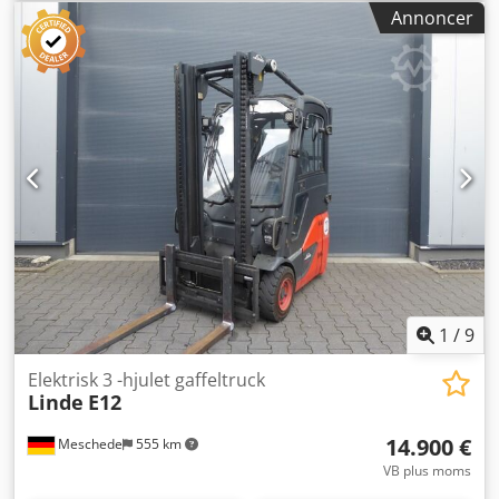
brændstoftype:
elektrisk
, mastetype:
duplex
,
Annoncer
bygningshøjde:
2.010 mm
, drivtype:
Elektro
, Elektrisk 3-
hjulet gaffeltruck Masttype: Duplex Teknisk stand: Ny
Fordæk type: Non Marking Fordæk stand: 80 - 100%
Bagdæk type: Non Marking Bagdæk stand: 80 - 100%
Cjdpfoyy D Niex Ai Aerf Batteri volt: 24V Batteri Ah: 625Ah
Batteri årgang: 2023 Lastbeskyttelsesgitter, sideskift,
halvkabine,
1
/
9
Elektrisk 3 -hjulet gaffeltruck
Linde
E12
14.900 €
Meschede
555 km
VB plus moms