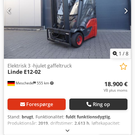
Batteri, årstal: 2018 Beskrivelse: Enheden kan eventuelt
delvist males og vil blive efterset på værksted og
kontrolleret i henhold til sikkerhedsbestemmelserne (UVV).
Priser herfor kan fås ved forespørgsel.
1
/
8
Elektrisk 3 -hjulet gaffeltruck
Linde
E12-02
18.900 €
Meschede
555 km
VB plus moms
Forespørge
Ring op
Stand:
brugt
, Funktionalitet:
fuldt funktionsdygtig
,
Produktionsår:
2019
, driftstimer:
2.613 h
, løftekapacitet:
1.200 kg
, løftehøjde:
3.140 mm
, fri løftehøjde:
1.500 mm
,