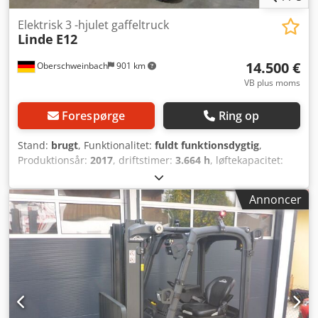
Elektrisk 3 -hjulet gaffeltruck
Linde
E12
14.500 €
Oberschweinbach
901 km
VB plus moms
Forespørge
Ring op
Stand:
brugt
, Funktionalitet:
fuldt funktionsdygtig
,
Produktionsår:
2017
, driftstimer:
3.664 h
, løftekapacitet:
1.200 kg
, løftehøjde:
3.140 mm
, brændstoftype:
elektrisk
,
mastetype:
duplex
, bygningshøjde:
2.130 mm
, drivtype:
Annoncer
Elektro
, Elektrisk 3-hjulet gaffeltruck Mastetype: Duplex
Stand: Klar til brug og fuldt funktionsdygtig Teknisk stand:
god Batteriets årgang: 2026 Sideskifter, tagafdækning,
forrude, Credpsylqzbefx Ai Ajf