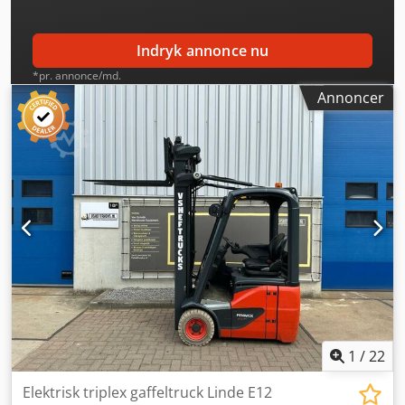
Indryk annonce nu
*pr. annonce/md.
Annoncer
1
/
22
Elektrisk triplex gaffeltruck Linde E12