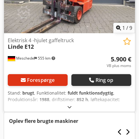
1
/
9
Elektrisk 4 -hjulet gaffeltruck
Linde
E12
5.900 €
Meschede
555 km
VB plus moms
Forespørge
Ring op
Stand:
brugt
, Funktionalitet:
fuldt funktionsdygtig
,
Produktionsår:
1988
, driftstimer:
852 h
, løftekapacitet:
1.200 kg
, løftehøjde:
2.790 mm
, fri løftehøjde:
150 mm
,
brændstoftype:
elektrisk
, mastetype:
simplex
,
bygningshøjde:
2.000 mm
, drivtype:
Elektro
, Elektrisk 4-
Oplev flere brugte maskiner
hjulet gaffeltruck Lastcenter: 500 mm ISO klasse: ISO klasse
2 = 1.000 – 2.500 kg Masttype: Standard Stand: Klar til brug
og fuldt funktionsdygtig Teknisk stand: God Fordæk type: