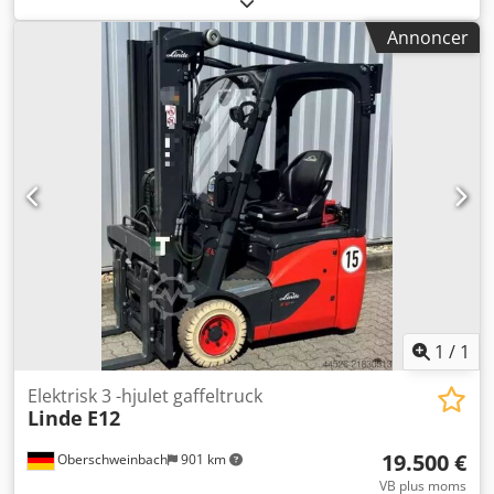
mastetype:
triplex
, bygningshøjde:
1.920 mm
, drivtype:
Annoncer
Elektro
, Elektrisk 3-hjulet gaffeltruck Masttype: Triplex
Tilstand: Klar til brug og fuldt funktionsdygtig Teknisk
stand: god Sideskifter, Csdpjwkx Risfx Ai Aerf
1
/
1
Elektrisk 3 -hjulet gaffeltruck
Linde
E12
19.500 €
Oberschweinbach
901 km
VB plus moms