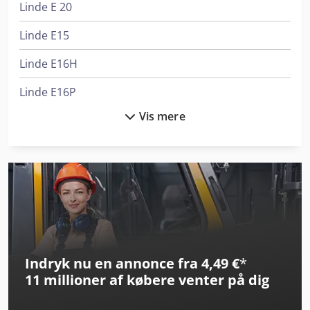
Linde E 20
Linde E15
Linde E16H
Linde E16P
Vis mere
Linde E18
Linde E18L
Linde E20
Linde E25L
Linde E30
Indryk nu en annonce fra 4,49 €
*
Linde E60
11 millioner af købere
venter på dig
Linde H14D