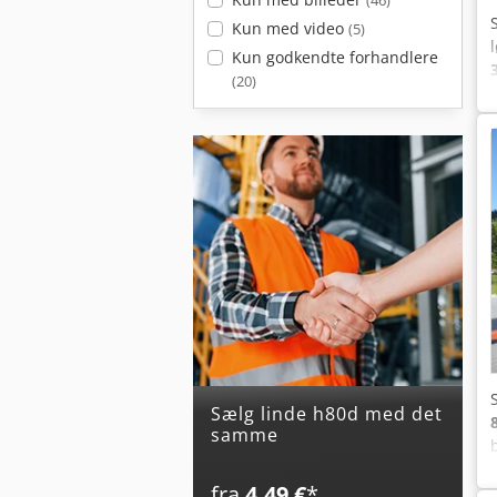
(46)
Kun med video
(5)
Kun godkendte forhandlere
(20)
Sælg linde h80d med det
samme
fra
4,49 €
*