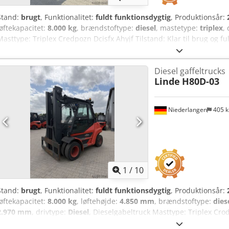
Stand:
brugt
, Funktionalitet:
fuldt funktionsdygtig
, Produktionsår:
løftekapacitet:
8.000 kg
, brændstoftype:
diesel
, mastetype:
triplex
,
Masttype: Triplex Credpozn Dcisfx Ahyjf Tilstand: Klar til brug og fu
god 3. ventil, arbejdslygte bagpå, arbejdslygte foran, varme, godkendt
kabine.
Diesel gaffeltrucks
Linde
H80D-03
Niederlangen
405 
1
/
10
Stand:
brugt
, Funktionalitet:
fuldt funktionsdygtig
, Produktionsår:
løftekapacitet:
8.000 kg
, løftehøjde:
4.850 mm
, brændstoftype:
dies
2.970 mm
, drivtype:
Diesel
, Dieselgabeltruck Masttype: Triplex Crod
brug og fuldt funktionsdygtig Teknisk tilstand: god 3. ventil, fuld ka