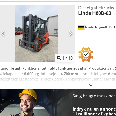
Diesel gaffeltrucks
Linde
H80D-03
Niederlangen
405 
1
/
10
Stand:
brugt
, Funktionalitet:
fuldt funktionsdygtig
, Produktionsår:
løftekapacitet:
8.000 kg
, løftehøjde:
4.700 mm
, brændstoftype:
dies
Dieseltruck Mastetype: Triplex Codpfx Ahozhyqvsyorf Stand: Klar til
stand: God 3. ventil, varme, fuld kabine,
Sælg brugte maskine
Indryk nu en annonce
11 millioner af køber