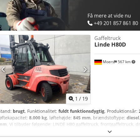
Få mere at vide nu
+49 201 857 861 80
Gaffeltruck
Linde
H80D
Moers
567 km
1
/
19
Stand:
brugt
, Funktionalitet:
fuldt funktionsdygtig
, Produktionsår:
løftekapacitet:
8.000 kg
, løftehøjde:
845 mm
, brændstoftype:
diesel
mm
, Vi tilbyder følgende: LINDE H80 gaffeltruck, frontgaffeltruck, d
brugt Årgang 2017 Tilbuddet henvender sig til erhvervsdrivende, for
institutioner! Vi sælger her varer fra forskellige overtagelser, som 