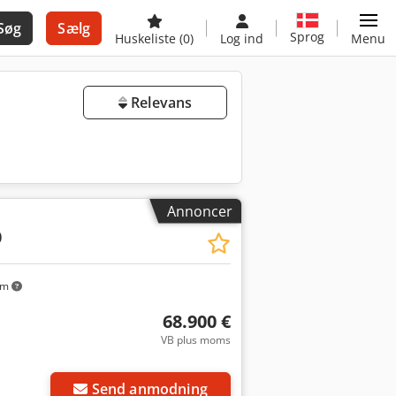
Søg
Sælg
Sprog
Huskeliste
(0)
Log ind
Menu
Relevans
Annoncer
0
km
68.900 €
VB plus moms
Send anmodning