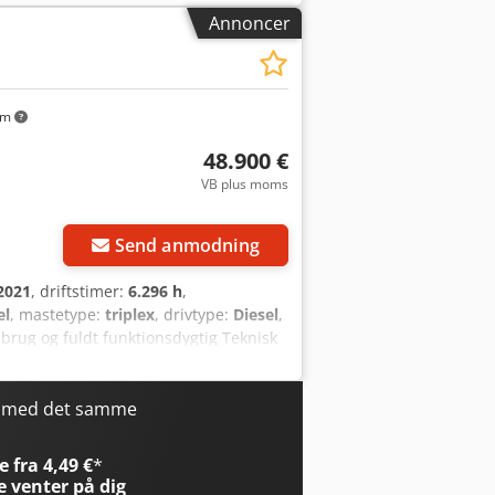
Annoncer
km
48.900 €
VB plus moms
Send anmodning
2021
, driftstimer:
6.296 h
,
el
, mastetype:
triplex
, drivtype:
Diesel
,
 brug og fuldt funktionsdygtig Teknisk
r med det samme
 fra 4,49 €
*
e
venter på dig