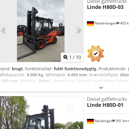
Diesel gaffeltrucks
Linde
H80D-03
Niederlangen
405 
1
/
10
Stand:
brugt
, Funktionalitet:
fuldt funktionsdygtig
, Produktionsår:
løftekapacitet:
8.000 kg
, løftehøjde:
4.450 mm
, brændstoftype:
dies
3.360 mm
, drivtype:
Diesel
, Dieseltruck Codszdl Ixopfx Ahysrf Mastt
fuldt funktionsdygtig Teknisk stand: god Sideskifter, gaffelspreder, 3
partikelfilter, fuld kabine, klimaanlæg,
Diesel gaffeltrucks
Linde
H80D-01
Neubörger
391 km