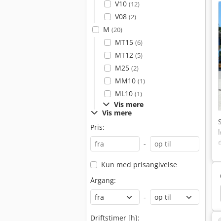
V10
(12)
V08
(2)
M
(20)
MT15
(6)
MT12
(5)
M25
(2)
MM10
(1)
ML10
(1)
Vis mere
Vis mere
Pris:
-
Kun med prisangivelse
Årgang:
Hyster H8.0Fts
Hyster H2.0Fts
Hyster P1.8
-
Driftstimer [h]: