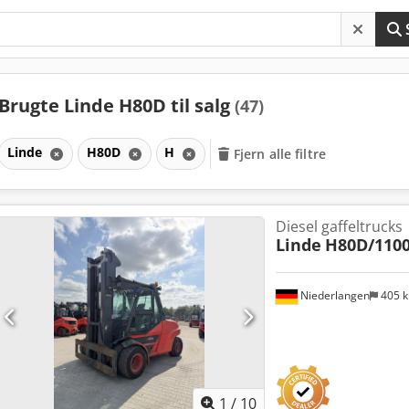
Brugte Linde H80D til salg
(47)
Linde
H80D
H
Fjern alle filtre
Diesel gaffeltrucks
Linde
H80D/110
Niederlangen
405 
1
/
10