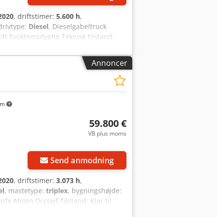
2020
, driftstimer:
5.600 h
,
 drivtype:
Diesel
, Dieselgabeltruck
ldt funktionsdygtig Teknisk tilstand:
 iht. STVZO (tysk trafiklov), fuld
Annoncer
km
59.800 €
VB plus moms
Send anmodning
2020
, driftstimer:
3.073 h
,
el
, mastetype:
triplex
, bygningshøjde:
pfx Ahozn Dccsyjf Tilstand: Klar til
bine