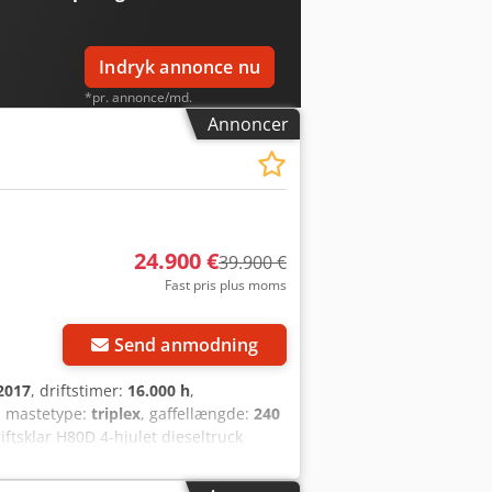
Indryk annonce nu
*pr. annonce/md.
Annoncer
24.900 €
39.900 €
Fast pris plus moms
Send anmodning
2017
, driftstimer:
16.000 h
,
, mastetype:
triplex
, gaffellængde:
240
riftsklar H80D 4-hjulet dieseltruck
handlere, offentlige og kirkelige
vi beskriver så præcist som muligt, og