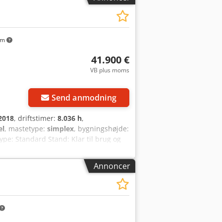
km
41.900 €
VB plus moms
Send anmodning
2018
, driftstimer:
8.036 h
,
el
, mastetype:
simplex
, bygningshøjde:
ype: Standard Stand: Klar til brug og
. ventil, 4. ventil, varmeapparat,
Annoncer