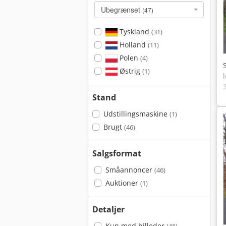
Ubegrænset
(47)
Tyskland
(31)
Holland
(11)
Polen
(4)
Østrig
(1)
Stand
Udstillingsmaskine
(1)
Brugt
(46)
Salgsformat
Småannoncer
(46)
Auktioner
(1)
Detaljer
Kun med billeder