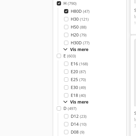
H
(790)
H80D
(47)
H30
(121)
H50
(88)
H20
(79)
H30D
(77)
Vis mere
E
(603)
E16
(168)
E20
(87)
E25
(70)
E30
(49)
E18
(40)
Vis mere
D
(497)
D12
(23)
D14
(10)
D08
(9)