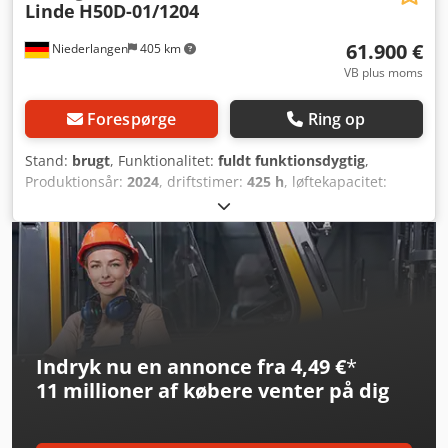
Linde
H50D-01/1204
61.900 €
Niederlangen
405 km
VB plus moms
Forespørge
Ring op
Stand:
brugt
, Funktionalitet:
fuldt funktionsdygtig
,
Produktionsår:
2024
, driftstimer:
425 h
, løftekapacitet:
5.000 kg
, løftehøjde:
4.760 mm
, brændstoftype:
diesel
,
mastetype:
triplex
, bygningshøjde:
2.580 mm
, drivtype:
Diesel
, Diesel gaffeltruck Masttype: Triplex Stand: Klar til
brug og fuldt funktionsdygtig Teknisk stand: meget god
Csdpfx Ajzpccwog Heha 3. ventil, 4. ventil, varme,
partikel-/dieselpartikelfilter, fuldt lukket kabine,
Indryk nu en annonce fra 4,49 €
*
11 millioner af købere
venter på dig