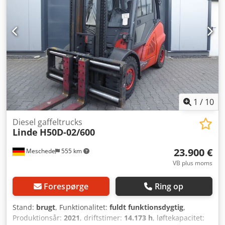
funktionel Teknisk tilstand: god Forhjulstype: Superelastik
Forhjulstilstand: 80 - 100 % Baghjulstype: Superelastik
Baghjulstilstand: 80 - 100 % Sideskifter,
gaffeljusteringsanordning, 3. ventil, 4. ventil, arbejdslygte
bag, arbejdslygte for, varme, partikelfilter, fuld kabine, fuld
løftehøjde, sikkerhedslys.
1
/
10
Diesel gaffeltrucks
Linde
H50D-02/600
23.900 €
Meschede
555 km
VB plus moms
Forespørge
Ring op
Stand:
brugt
, Funktionalitet:
fuldt funktionsdygtig
,
Produktionsår:
2021
, driftstimer:
14.173 h
, løftekapacitet: