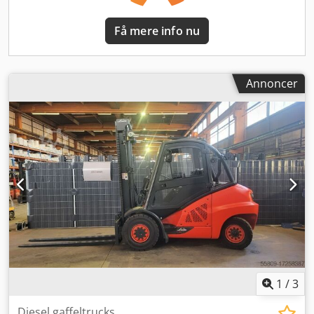
umiddelbart tilgængelige for dig. Naturligvis også til leje!
Csdpfeylnhlsx Ag Hsha Vi køber gerne din GAMLE. Har du
Få mere info nu
spørgsmål? I vores åbningstid fra 7:30 til 16:00 kan du
kontakte os. Vi ser frem til at høre fra dig! Vi taler engelsk.
Mellemsalg og fejl i dette tilbud er forbeholdt. I
forhandlerforretningen sælges enheden i den tilstand, den
Annoncer
er i, uden renovering. Alle oplysninger uden garanti, fejl og
ændringer forbeholdes.
1
/
3
Diesel gaffeltrucks