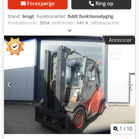
Forespørge
Ring op
Stand:
brugt
, Funktionalitet:
fuldt funktionsdygtig
,
Produktionsår:
2024
, driftstimer:
541 h
, løftekapacitet:
5.000 kg
, løftehøjde:
5.560 mm
, fri løftehøjde:
1.900 mm
,
brændstoftype:
diesel
, mastetype:
triplex
, bygningshøjde:
Annoncer
2.870 mm
, drivtype:
Diesel
, Dieselgabeltruck
Lasttyngdepunkt: 500 ISO-klasse: ISO-klasse 3 = 2.500 -
4.999 kg Masttype: Triplex Tilstand: Klar til brug og fuldt
funktionsdygtig Teknisk tilstand: meget god Chsdpfx Agjziq
Hdj Hja Dæk foran, type: Superelastik Dæk foran, tilstand:
80 - 100 % Dæk bagpå, type: Superelastik Dæk bagpå,
tilstand: 80 - 100 % Beskrivelse: Køretøjet vil blive UVV-
testet. Før levering får maskinen udført et serviceeftersyn
og rengøres. Efter ønske kan maskinen lakeres mod et
tillæg. 3. ventil, 4. ventil, arbejdslys bagpå, arbejdslys
foran, varme, partikelfilter, STVZO-godkendt, fuld kabine,
fuld løftehøjde, sikkerhedslys, LED.
1
/
10