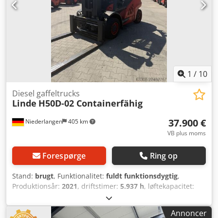
1
/
10
Diesel gaffeltrucks
Linde
H50D-02 Containerfähig
37.900 €
Niederlangen
405 km
VB plus moms
Forespørge
Ring op
Stand:
brugt
, Funktionalitet:
fuldt funktionsdygtig
,
Produktionsår:
2021
, driftstimer:
5.937 h
, løftekapacitet:
3.500 kg
, løftehøjde:
4.040 mm
, brændstoftype:
diesel
,
mastetype:
triplex
, gaffellængde:
2.400 mm
, drivtype:
Annoncer
Diesel
, Dieseltruck Masttype: Triplex Stand: Klar til brug og