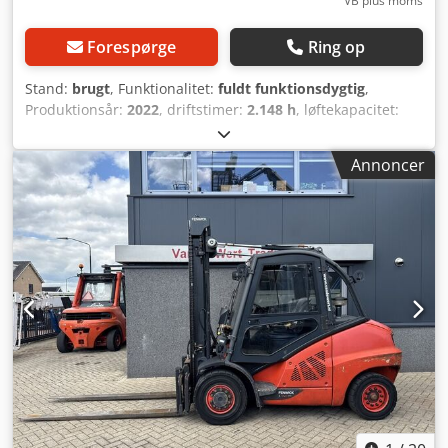
VB plus moms
Forespørge
Ring op
Stand:
brugt
, Funktionalitet:
fuldt funktionsdygtig
,
Produktionsår:
2022
, driftstimer:
2.148 h
, løftekapacitet:
5.000 kg
, løftehøjde:
4.675 mm
, fri løftehøjde:
1.500 mm
,
brændstoftype:
diesel
, mastetype:
triplex
, bygningshøjde:
Annoncer
2.526 mm
, drivtype:
Diesel
, Dieselgabeltruck
Belastningspunkt: 500 ISO-klasse: ISO-klasse 3 = 2.500 -
4.999 kg Masttype: Triplex Tilstand: Klar til brug og fuldt
funktionsdygtig Teknisk tilstand: Meget god Dæk foran,
type: Superelastik Dæk foran, tilstand: 80 - 100 % Dæk
bagpå, type: Superelastik Chodpszmklnefx Ag Hja Dæk
bagpå, tilstand: 60 - 80 % Sideskift,
gaffeljusteringsanordning, 3. ventil, 4. ventil, arbejdslys
bagpå, arbejdslys foran, varme, STVZO-godkendt, fuld
kabine, fuld fritløft, dobbeltmonterede dæk, sikkerhedslys,
roterende advarselslampe,