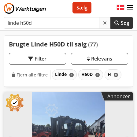
Sælg
Søg
Brugte Linde H50D til salg
(77)
Filter
Relevans
Linde
H50D
H
Fjern alle filtre
Annoncer