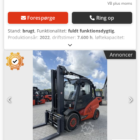
VB plus moms
Forespørge
Ring op
Stand:
brugt
, Funktionalitet:
fuldt funktionsdygtig
,
Produktionsår:
2022
, driftstimer:
7.600 h
, løftekapacitet:
5.000 kg
, løftehøjde:
6.365 mm
, fri løftehøjde:
2.260 mm
,
brændstoftype:
diesel
, mastetype:
triplex
, bygningshøjde:
Annoncer
3.276 mm
, drivtype:
Diesel
, Dieseltruck Chedoyt Tm Nepfx
Ag Hsa Masttype: Triplex Stand: Klar til brug og fuldt
funktionsdygtig Teknisk stand: God 3. ventil, 4. ventil,
varmeapparat, partikelfilter, fuldkabine, aircondition,