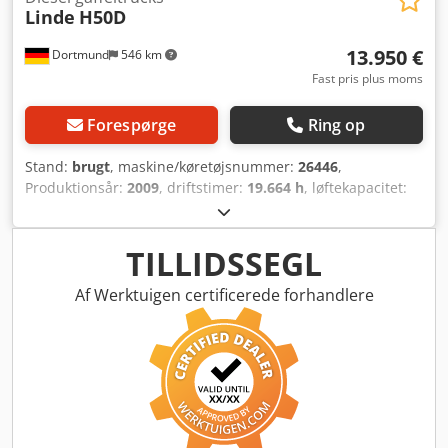
Linde
H50D
13.950 €
Dortmund
546 km
Fast pris plus moms
Forespørge
Ring op
Stand:
brugt
, maskine/køretøjsnummer:
26446
,
Produktionsår:
2009
, driftstimer:
19.664 h
, løftekapacitet:
5.000 kg
, løftehøjde:
4.400 mm
, brændstoftype:
diesel
,
mastetype:
simplex
, bygningshøjde:
3.070 mm
, Udstyr:
kabine, sideforskydning
, .: 26446 Enhedsdetaljer: Byggeår:
TILLIDSSEGL
2009 Løftekapacitet: 5000 kg Løftehøjde: 4400 mm Aflæst
driftstimeantal: 19664 timer Masttype: Standard
Af Werktuigen certificerede forhandlere
Masthøjde: 3070 mm Længde/bredde/højde: 4100 / 1500 /
2450 mm Driftvægt: 6740 kg ---- Udstyr: * Beskyttelsestag *
3. ventil * Fuld kabine * Arbejdslygte foran * Arbejdslygte
bagpå ----- Tilbehør: * Sideskifter ---- Yderligere
enhedsoplysninger: Blinklys---- Driftstimeantallet er
generelt aflæst. Vi tilbyder gerne den passende transport.
Yderligere 250-300 gaffeltrucks, tilbehør og fejebiler er