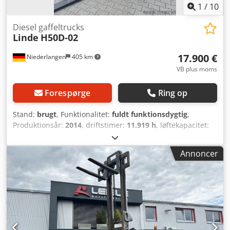
1
/
10
Diesel gaffeltrucks
Linde
H50D-02
17.900 €
Niederlangen
405 km
VB plus moms
Forespørge
Ring op
Stand:
brugt
, Funktionalitet:
fuldt funktionsdygtig
,
Produktionsår:
2014
, driftstimer:
11.919 h
, løftekapacitet:
5.000 kg
, løftehøjde:
5.360 mm
, brændstoftype:
diesel
,
mastetype:
triplex
, drivtype:
Diesel
, Diesel gaffeltruck
Annoncer
Masttype: Triplex Stand: Klar til brug og fuldt
funktionsdygtig Cedpfxjzcr Epe Ag Hjha Teknisk stand: god
Sideskifter, gaflerjustering, 3. ventil, 4. ventil,
varmeapparat, partikelfilter, fuldkabine, klimaanlæg,