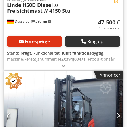
Linde
H50D Diesel //
Freisichtmast // 4150 Stu
47.500 €
Düsseldorf
589 km
VB plus moms
Forespørge
Ring op
Stand:
brugt
, Funktionalitet:
fuldt funktionsdygtig
,
maskine/køretøjsnummer:
H2X394J00471
, Produktionsår:
2018
, driftstimer:
4.153 h
, løftekapacitet:
5.000 kg
,
løftehøjde:
3.700 mm
, fri løftehøjde:
1.500 mm
,
Annoncer
brændstoftype:
diesel
, mastetype:
simplex
, bygningshøjde:
2.870 mm
, drivtype:
Diesel
, Diesel gaffeltruck
Chassisnummer: H2X394J00471 Masttype: Standard Stand:
Klar til brug og fuldt funktionsdygtig Teknisk stand: god
Fordæk type: Superelastisk Bagdæk type: Superelastisk
Beskrivelse: Linde H50D-02/600 Nr.: R0471 Årgang: 2018
Driftstimer: 4152 Maskinen fremstår optisk i en normal og
teknisk i en god stand. Hurtig og problemfri transport kan
arrangeres efter aftale! Denne annonce tjener