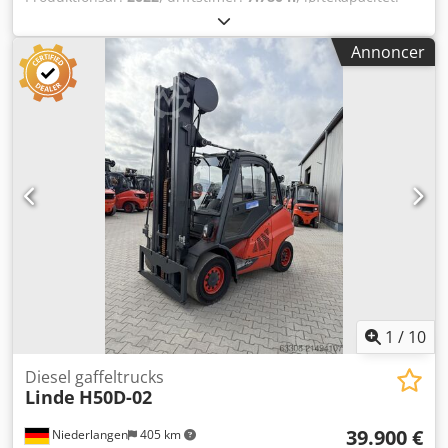
5.000 kg
, løftehøjde:
6.365 mm
, fri løftehøjde:
2.260 mm
,
brændstoftype:
diesel
, mastetype:
triplex
, bygningshøjde:
Annoncer
3.276 mm
, drivtype:
Diesel
, Dieseltruck Masttype: Triplex
Stand: Klar til brug og fuldt funktionsdygtig Teknisk stand:
God 3. ventil, 4. ventil, varmeapparat, partikelfilter,
fuldkabine, aircondition, Csdpfjy Ab Smsx Ag Heha
1
/
10
Diesel gaffeltrucks
Linde
H50D-02
39.900 €
Niederlangen
405 km