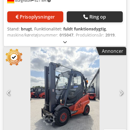
Burghaun
621 km
Prisoplysninger
Ring op
Stand:
brugt
, Funktionalitet:
fuldt funktionsdygtig
,
maskine/køretøjsnummer:
015047
, Produktionsår:
2019
,
driftstimer:
3.500 h
, løftekapacitet:
5.000 kg
, løftehøjde:
5.065 mm
, fri løftehøjde:
1.660 mm
, brændstoftype:
diesel
,
Annoncer
mastetype:
triplex
, bygningshøjde:
2.676 mm
,
gaffellængde:
1.200 mm
, drivtype:
Diesel
, Dieselgabeltruck
Chassisenummer: 015047 Lastens tyngdepunkt: 600
Masttype: Triplex Teknisk stand: meget god Beskrivelse:
Find din gabeltruck hos STA-TECH! Uanset om det er en
palleløfter, en elektrisk, diesel- eller gasdrevet gabeltruck –
vi tilbyder prisvenlige, køreklar modeller og nye
gabeltrucks. STA-TECH er din partner for: ● Køb og
udlejning af gabeltrucks og lagerudstyr ● Opkøb af brugt
udstyr og logistik ● Fabrikatsuafhængig service: reparation,
vedligeholdelse, inspektioner 3. ventil, 4. ventil,
arbejdslygte foran, varme, fuld kabine, fuld frit løft,
joystick, LED, sæde, - integreret sideskifter Csdpfx Agezdlv