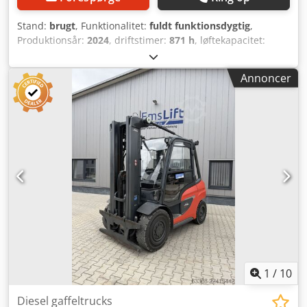
Stand:
brugt
, Funktionalitet:
fuldt funktionsdygtig
,
Produktionsår:
2024
, driftstimer:
871 h
, løftekapacitet:
5.000 kg
, løftehøjde:
4.760 mm
, brændstoftype:
diesel
,
mastetype:
triplex
, bygningshøjde:
2.580 mm
, drivtype:
Annoncer
Diesel
, Diesel gaffeltruck Masttype: Triplex Stand: Klar til
brug og fuldt funktionsdygtig Teknisk stand: meget god
Csdpfxozpcc De Ag Hsha 3. ventil, 4. ventil, varme,
partikel-/dieselpartikelfilter, fuldt lukket kabine,
1
/
10
Diesel gaffeltrucks