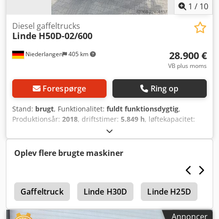
Aj Hsha - betjeningsvejledning
1
/
10
Diesel gaffeltrucks
Linde
H50D-02/600
28.900 €
Niederlangen
405 km
VB plus moms
Forespørge
Ring op
Stand:
brugt
, Funktionalitet:
fuldt funktionsdygtig
,
Produktionsår:
2018
, driftstimer:
5.849 h
, løftekapacitet:
5.000 kg
, løftehøjde:
5.560 mm
, brændstoftype:
diesel
,
mastetype:
triplex
, drivtype:
Diesel
, Dieseltruck Mastetype:
Triplex Stand: Klar til brug og fuldt funktionsdygtig Teknisk
Oplev flere brugte maskiner
stand: god Chsdpfx Agezn Db So Hsa Sideskifter,
dobbeltpallegaffel, 3. ventil, 4. ventil, varme, sodfilter,
fuldkabine, aircondition,
L
Gaffeltruck
Linde H30D
Linde H25D
L
Annoncer