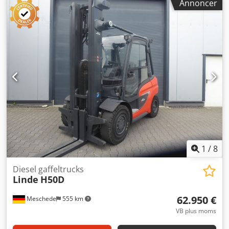
Annoncer
Duplex Stand: Klar til brug og fuldt funktionel Teknisk
stand: god Sideskifter, Chodpszg Rluefx Ag Hea 3. ventil, 4.
ventil,
1
/
8
Diesel gaffeltrucks
Linde
H50D
62.950 €
Meschede
555 km
VB plus moms