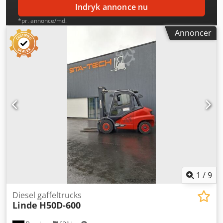
Indryk annonce nu
*pr. annonce/md.
Annoncer
1
/
9
Diesel gaffeltrucks
Linde
H50D-600