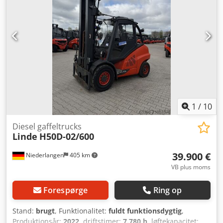
1
/
10
Diesel gaffeltrucks
Linde
H50D-02/600
39.900 €
Niederlangen
405 km
VB plus moms
Forespørge
Ring op
Stand:
brugt
, Funktionalitet:
fuldt funktionsdygtig
,
Produktionsår:
2022
, driftstimer:
7.780 h
, løftekapacitet: