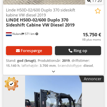
1
/
20
Linde H50D-02/600 Duplo 370 sideskift
kabine VW diesel 2019
LINDE
H50D-02/600 Duplo 370
Sideshift Cabine VW Diesel 2019
15.750 €
Nuland
571 km
VB plus moms
Forespørge
Ring op
Stand:
god (brugt)
, Produktionsår:
2019
, driftstimer:
15.140 h
, løftehøjde:
3.700 mm
, brændstoftype:
diesel
,
mastetype:
duplex
, bygningshøjde:
2.800 mm
, Linde H50D-
02/600 Duplo 370, kabine med sideshift, VW diesel, 2019
Annoncer
Video kan sendes via WhatsApp. Vi har løbende
lagerbeholdning, se vores hjemmeside. Priserne er angivet
ekskl. moms og afhentningssted er Nuland. Cedpfx Aozpyp
Uog Hoha Van de Wert Trading B.V. har et skiftende udvalg
af maskiner, lastbiler, trailere og tilbehør. Alle vores
leverancer sker til handelspriser og i "som beset"-tilstand