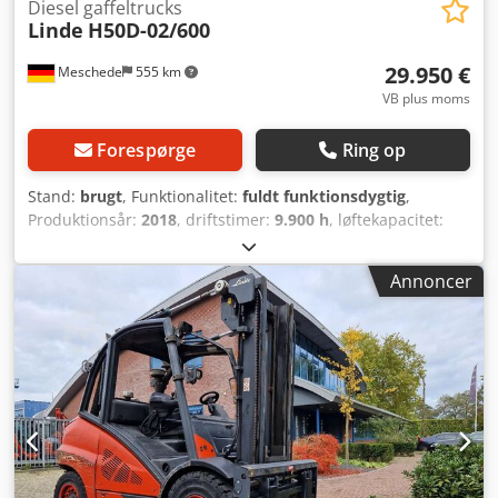
Diesel gaffeltrucks
Linde
H50D-02/600
29.950 €
Meschede
555 km
VB plus moms
Forespørge
Ring op
Stand:
brugt
, Funktionalitet:
fuldt funktionsdygtig
,
Produktionsår:
2018
, driftstimer:
9.900 h
, løftekapacitet:
5.000 kg
, løftehøjde:
4.675 mm
, fri løftehøjde:
1.500 mm
,
brændstoftype:
diesel
, mastetype:
triplex
, bygningshøjde:
Annoncer
2.426 mm
, drivtype:
Diesel
, Dieselgaffeltruck
Belastningscenter: 600 ISO-klasse: ISO-klasse 3 = 2.500 -
4.999 kg Masttype: Triplex Stand: Klar til brug og fuldt
funktionsdygtig Teknisk stand: god Forhjulstype:
Superelastik Cedpfx Agoziq E To Hoha Forhjulenes stand:
80 - 100 % Baghjulstype: Superelastik Baghjulenes stand:
40 - 60 % 3. ventil, 4. ventil, arbejdslygte bagpå,
arbejdslygte foran, varme, STVZO-godkendt, fuld kabine,
klimaanlæg, fuld frit løft, sikkerhedslys, rotationslampe