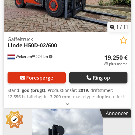
1
/
11
Gaffeltruck
Linde
H50D-02/600
19.250 €
Wekerom
524 km
VB plus moms
Forespørge
Ring op
Stand:
god (brugt)
, Produktionsår:
2019
, driftstimer:
12.556 h
, løftehøjde:
3.200 mm
, mastetype:
duplex
, effekt:
55 kW (74,78 hk)
, gaffellængde:
1.400 mm
, Årgang: 2019
Egenvægt: 7.020 kg Løftekapacitet: 5.000 kg
Annoncer
Bygge-/totalhøjde: 2.600 mm CE-mærkning: ja Teknisk
stand: god Cedpfxszlcf Do Ag Hjha Optisk stand: god