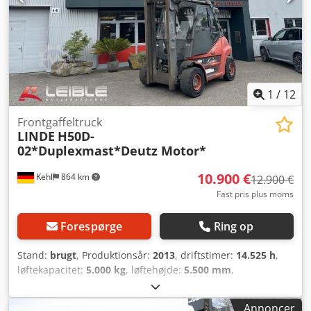
1
/
12
Frontgaffeltruck
LINDE
H50D-
02*Duplexmast*Deutz Motor*
10.900 €
Kehl
864 km
12.900 €
Fast pris plus moms
Forespørge
Ring op
Stand:
brugt
, Produktionsår:
2013
, driftstimer:
14.525 h
,
løftekapacitet:
5.000 kg
, løftehøjde:
5.500 mm
,
brændstoftype:
diesel
, bygningshøjde:
2.750 mm
,
geartype:
automatisk
, Udstyr:
hovedbeskytter, kabine
,
Annoncer