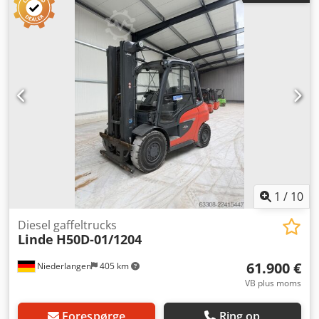
fuldt funktionsdygtig Teknisk stand: god Codpfx Agjzqhu
Ue Hoha Sideforskydning, gaffelspreder, 3. ventil, 4. ventil,
varme, partikelfilter, fuld kabine,
1
/
10
Diesel gaffeltrucks
Linde
H50D-01/1204
61.900 €
Niederlangen
405 km
VB plus moms
Forespørge
Ring op