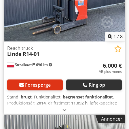
1
/
8
Reach truck
Linde
R14-01
6.000 €
Strzałkowo
696 km
VB plus moms
Forespørge
Ring op
Stand:
brugt
, Funktionalitet:
begrænset funktionalitet
,
Produktionsår:
2014
, driftstimer:
11.092 h
, løftekapacitet:
1.400 kg
, løftehøjde:
6.960 mm
, fri løftehøjde:
2.061 mm
,
brændstoftype:
elektrisk
, mastetype:
triplex
,
Annoncer
bygningshøjde:
2.910 mm
, drivtype:
Elektro
, Reachtruck
ISO-klasse: ISO klasse 2 = 1.000 - 2.500 kg Masttype: Triplex