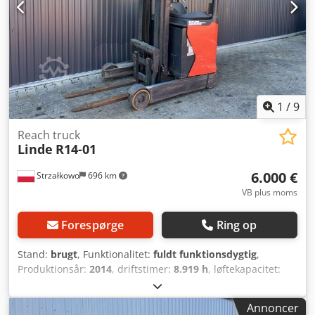
1
/
9
Reach truck
Linde
R14-01
6.000 €
Strzałkowo
696 km
VB plus moms
Forespørge
Ring op
Stand:
brugt
, Funktionalitet:
fuldt funktionsdygtig
,
Produktionsår:
2014
, driftstimer:
8.919 h
, løftekapacitet:
1.400 kg
, løftehøjde:
7.160 mm
, fri løftehøjde:
2.061 mm
,
brændstoftype:
elektrisk
, mastetype:
triplex
,
Annoncer
bygningshøjde:
2.960 mm
, drivtype:
Elektro
, Reachtruck