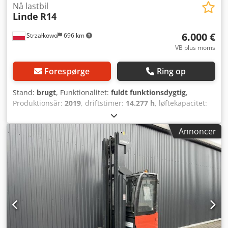
Nå lastbil
Linde
R14
6.000 €
Strzałkowo
696 km
VB plus moms
Forespørge
Ring op
Stand:
brugt
, Funktionalitet:
fuldt funktionsdygtig
,
Produktionsår:
2019
, driftstimer:
14.277 h
, løftekapacitet:
1.400 kg
, løftehøjde:
6.560 mm
, fri løftehøjde:
1.936 mm
,
brændstoftype:
elektrisk
, mastetype:
triplex
,
Annoncer
bygningshøjde:
2.760 mm
, drivtype:
Elektro
, Reachtruck
ISO-klasse: ISO klasse 2 = 1.000 - 2.500 kg Masttype: Triplex
Stand: Klar til brug og fuldt funktionsdygtig Teknisk stand:
god Dksdpfxjxthmpj Apwor Batteri volt: 48V Sideskifter,