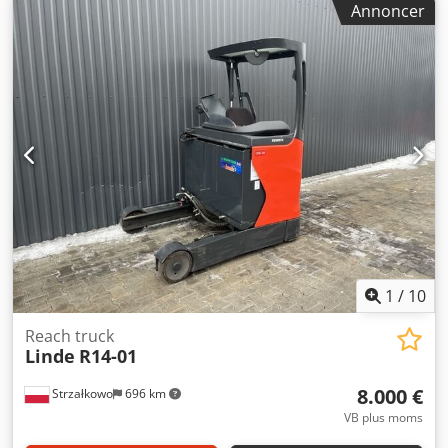
Annoncer
bygningshøjde:
4.560 mm
, drivtype:
Elektro
, Reachtruck
ISO klasse: ISO klasse 2 = 1.000 - 2.500 kg Masttype: Triplex
Stand: Klar til brug og fuldt funktionsdygtig Teknisk stand:
God Batteri volt: 48V Batteri årgang: 2021 Dodpoxr Sgkjfx
Apwokr Sideskifter,
1
/
10
Reach truck
Linde
R14-01
8.000 €
Strzałkowo
696 km
VB plus moms