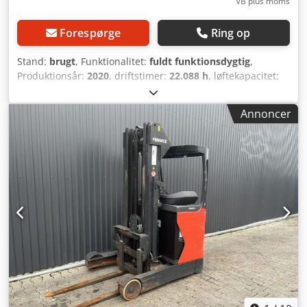
VB plus moms
Forespørge
Ring op
Stand:
brugt
, Funktionalitet:
fuldt funktionsdygtig
,
Produktionsår:
2020
, driftstimer:
22.088 h
, løftekapacitet:
1.400 kg
, løftehøjde:
6.560 mm
, fri løftehøjde:
1.936 mm
,
brændstoftype:
elektrisk
, mastetype:
triplex
,
Annoncer
bygningshøjde:
2.760 mm
, drivtype:
Elektro
, Reachtruck
ISO-klasse: ISO klasse 2 = 1.000 - 2.500 kg Masttype: Triplex
Stand: Klar til brug og fuldt funktionsdygtig Teknisk stand:
god Batteri volt: 48V Dksdpfxjw Hvgys Apwor Sideskifter,