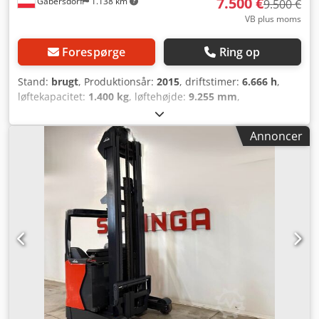
7.500 €
Gabersdorf
1.138 km
9.500 €
VB plus moms
Forespørge
Ring op
Stand:
brugt
, Produktionsår:
2015
, driftstimer:
6.666 h
,
løftekapacitet:
1.400 kg
, løftehøjde:
9.255 mm
,
brændstoftype:
elektrisk
, mastetype:
triplex
,
bygningshøjde:
2.080 mm
, gaffellængde:
1.150 mm
,
Annoncer
tomvægt:
3.120 kg
, samlet længde:
1.650 mm
, drivtype:
Elektro
, konstruktionsbredde:
1.240 mm
, Stapeltruck med
skubbemast Lastens tyngdepunkt: 600 Gaflens bredde: 120
mm Gaflens tykkelse: 50 mm ISO-klasse: ISO-klasse 2 =
1.000 - 2.500 kg Masttype: Triplex Dækstørrelse foran:
Batterispænding: 48 V Dkodpfx Apjzira Sjwsr
Batteriproducent: Hawker Batteriets produktionsår: 2021
Tagbeklædning