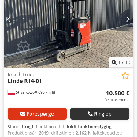
årgang: 2020 Sideforskydning,
1
/
10
Reach truck
Linde
R14-01
10.500 €
Strzałkowo
696 km
VB plus moms
Forespørge
Ring op
Stand:
brugt
, Funktionalitet:
fuldt funktionsdygtig
,
Produktionsår:
2019
, driftstimer:
2.162 h
, løftekapacitet: