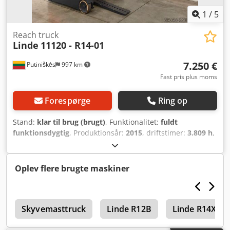
1
/
5
Reach truck
Linde
11120 - R14-01
7.250 €
Putiniškės
997 km
Fast pris plus moms
Forespørge
Ring op
Stand:
klar til brug (brugt)
, Funktionalitet:
fuldt
funktionsdygtig
, Produktionsår:
2015
, driftstimer:
3.809 h
,
løftekapacitet:
1.600 kg
, løftehøjde:
8.600 mm
,
brændstoftype:
elektrisk
, mastetype:
triplex
,
bygningshøjde:
3.470 mm
, Udstyr:
CE-mærkning,
Oplev flere brugte maskiner
sideforskydning
, 11120 LINDE R14-01. Kun 3809
driftstimer! Specifikationer: Dkodpfxjznb R Rj Apwjr
Gaffeltrucktype: Palleløfter Varekode: 11120 Producent:
n
LINDE Model: R14-01 År: 2015 Løftekapacitet, kg: 1600
Skyvemasttruck
Linde R12B
Linde R14X
Mastetype: Tripel Løftehøjde, mm: 8600 Driftstimer: 3809
Land: Tyskland Vægt (kg): 3625 Længde x bredde x højde,