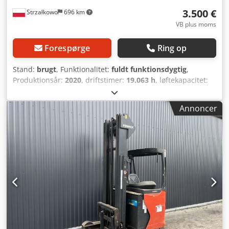
3.500 €
Strzałkowo
696 km
VB plus moms
Forespørge
Ring op
Stand:
brugt
, Funktionalitet:
fuldt funktionsdygtig
,
Produktionsår:
2020
, driftstimer:
19.063 h
, løftekapacitet:
1.400 kg
, løftehøjde:
7.560 mm
, fri løftehøjde:
2.261 mm
,
brændstoftype:
elektrisk
, mastetype:
triplex
,
Annoncer
bygningshøjde:
3.110 mm
, drivtype:
Elektro
, Reachtruck
ISO-klasse: ISO-klasse 3 = 2.500 - 4.999 kg Masttype: Triplex
Stand: Klar til brug og fuldt funktionsdygtig Teknisk stand:
god Batteri Volt: 48V Sideskifter, Djdpjw Hvg Hefx Apwskr