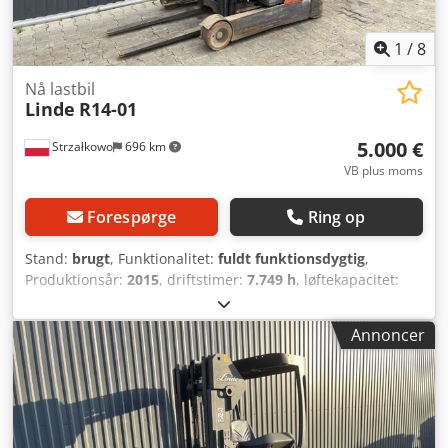
1
/
8
Nå lastbil
Linde
R14-01
5.000 €
Strzałkowo
696 km
VB plus moms
Forespørge
Ring op
Stand:
brugt
, Funktionalitet:
fuldt funktionsdygtig
,
Produktionsår:
2015
, driftstimer:
7.749 h
, løftekapacitet:
1.400 kg
, løftehøjde:
6.690 mm
, fri løftehøjde:
1.936 mm
,
brændstoftype:
elektrisk
, mastetype:
triplex
,
Annoncer
bygningshøjde:
2.785 mm
, drivtype:
Elektro
, Reachtruck
ISO-klasse: ISO klasse 2 = 1.000 - 2.500 kg Masttype: Triplex
Stand: Klar til brug og fuldt funktionsdygtig Teknisk stand:
god Batteri volt: 48V Sideskifter, Dkodpewz Arfofx Apwsr