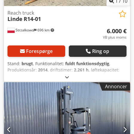
1
/
10
Reach truck
Linde
R14-01
6.000 €
Strzałkowo
696 km
VB plus moms
Forespørge
Ring op
Stand:
brugt
, Funktionalitet:
fuldt funktionsdygtig
,
Produktionsår:
2014
, driftstimer:
2.261 h
, løftekapacitet:
1.400 kg
, løftehøjde:
5.490 mm
, fri løftehøjde:
1.750 mm
,
brændstoftype:
elektrisk
, mastetype:
triplex
,
Annoncer
bygningshøjde:
2.385 mm
, drivtype:
Elektro
, Reachtruck
ISO-klasse: ISO klasse 2 = 1.000 - 2.500 kg Masttype: Triplex
Stand: Klar til brug og fuldt funktionsdygtig Teknisk stand:
god Batteri Volt: 48V Dksdsx N Dl Ajpfx Apwjr Batteri
årgang: 2023 Sidetilt,