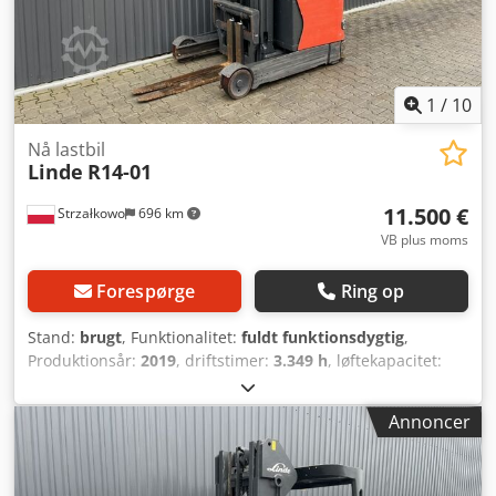
1
/
10
Nå lastbil
Linde
R14-01
11.500 €
Strzałkowo
696 km
VB plus moms
Forespørge
Ring op
Stand:
brugt
, Funktionalitet:
fuldt funktionsdygtig
,
Produktionsår:
2019
, driftstimer:
3.349 h
, løftekapacitet:
1.400 kg
, løftehøjde:
7.560 mm
, fri løftehøjde:
2.261 mm
,
brændstoftype:
elektrisk
, mastetype:
triplex
,
Annoncer
bygningshøjde:
3.130 mm
, drivtype:
Elektro
, Reachtruck
ISO-klasse: ISO-klasse 2 = 1.000 - 2.500 kg Masttype: Triplex
Stand: Klar til brug og fuldt funktionsdygtig Teknisk stand: