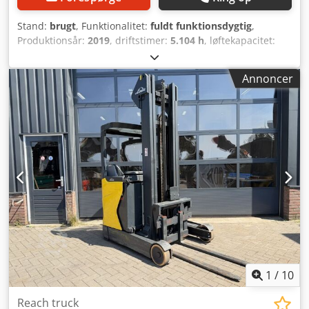
Stand:
brugt
, Funktionalitet:
fuldt funktionsdygtig
,
Produktionsår:
2019
, driftstimer:
5.104 h
, løftekapacitet:
1.400 kg
, løftehøjde:
6.660 mm
, fri løftehøjde:
1.936 mm
,
brændstoftype:
elektrisk
, mastetype:
triplex
,
Annoncer
bygningshøjde:
2.785 mm
, drivtype:
Elektro
, Reachtruck
ISO-klasse: ISO klasse 2 = 1.000 - 2.500 kg Dkedpszqw R
Eofx Apwsr Masttype: Triplex Stand: Klar til brug og fuldt
funktionsdygtig Teknisk stand: God Batteri volt: 48V Batteri
årgang: 2019 Sideskifter,
1
/
10
Reach truck