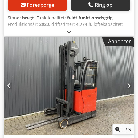
Forespørge
Ring op
Stand:
brugt
, Funktionalitet:
fuldt funktionsdygtig
,
Produktionsår:
2020
, driftstimer:
4.774 h
, løftekapacitet:
1.400 kg
, løftehøjde:
7.490 mm
, fri løftehøjde:
1.951 mm
,
brændstoftype:
elektrisk
, mastetype:
triplex
,
Annoncer
bygningshøjde:
3.085 mm
, drivtype:
Elektro
, Reachtruck
ISO-klasse: ISO klasse 2 = 1.000 - 2.500 kg Masttype: Triplex
Stand: Klar til brug og fuldt funktionsdygtig Teknisk stand:
god Batteri volt: 48V Dsdpfx Aoyiwd Ropwokr Sideskifter,
1
/
9