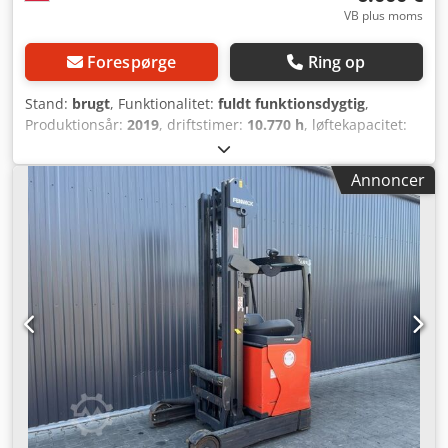
VB plus moms
Forespørge
Ring op
Stand:
brugt
, Funktionalitet:
fuldt funktionsdygtig
,
Produktionsår:
2019
, driftstimer:
10.770 h
, løftekapacitet:
1.400 kg
, løftehøjde:
6.660 mm
, fri løftehøjde:
1.936 mm
,
brændstoftype:
elektrisk
, mastetype:
triplex
,
Annoncer
bygningshøjde:
2.785 mm
, drivtype:
Elektro
, Reachtruck
ISO-klasse: ISO klasse 2 = 1.000 - 2.500 kg Dkjdpfx
Apoxthnaewor Masttype: Triplex Stand: Klar til brug og
fuldt funktionsdygtig Teknisk stand: God Batteri volt: 48V
Batteri årgang: 2019 Sideskifter,