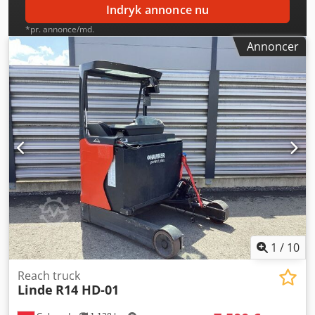
Indryk annonce nu
*pr. annonce/md.
Annoncer
1
/
10
Reach truck
Linde
R14 HD-01