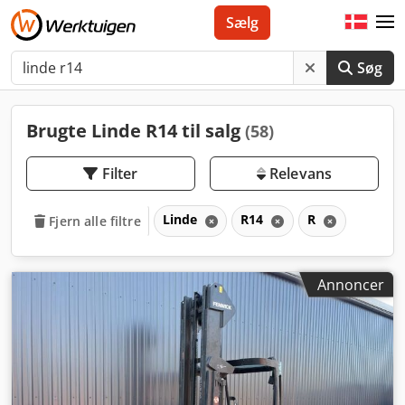
Sælg
Søg
Brugte Linde R14 til salg
(58)
Filter
Relevans
Linde
R14
R
Fjern alle filtre
Annoncer