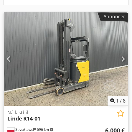
Annoncer
1
/
8
Nå lastbil
Linde
R14-01
6.000 €
Strzałkowo
696 km