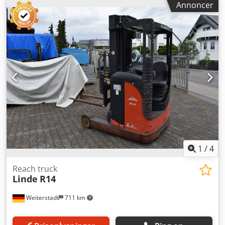
Annoncer
mm: 1710 x 1270 x 3470 Byggehøjde, mm: 3450
Gaffeltrucktilbehør: Sideforskydning af gafler,
Batterioplader
1
/
4
Reach truck
Linde
R14
Weiterstadt
711 km