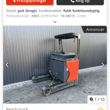
Prisoplysninger
Ring op
Stand:
god (brugt)
, Funktionalitet:
fuldt funktionsdygtig
,
Produktionsår:
2003
, driftstimer:
10.300 h
, Linde
modvægtsstablestapler, type R 14, fremstillet i 2003,
løftekapacitet 1400 kg, 48 volt, maksimal højde 5,39 meter.
Annoncer
Djdpfxezdr N Ao Apwokr
1
/
10
Reach truck