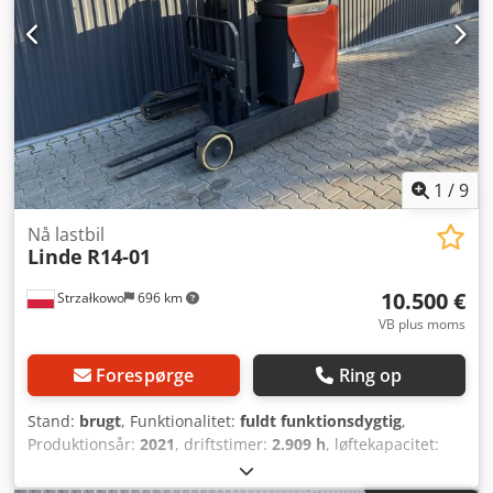
1
/
9
Nå lastbil
Linde
R14-01
10.500 €
Strzałkowo
696 km
VB plus moms
Forespørge
Ring op
Stand:
brugt
, Funktionalitet:
fuldt funktionsdygtig
,
Produktionsår:
2021
, driftstimer:
2.909 h
, løftekapacitet:
1.400 kg
, løftehøjde:
4.560 mm
, fri løftehøjde:
1.286 mm
,
brændstoftype:
elektrisk
, mastetype:
triplex
,