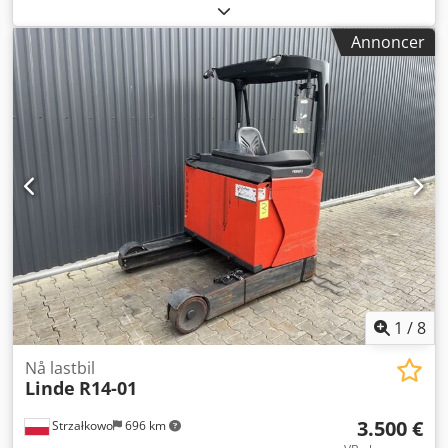
1.400 kg
, løftehøjde:
6.260 mm
, fri løftehøjde:
1.811 mm
,
brændstoftype:
elektrisk
, mastetype:
triplex
,
Annoncer
bygningshøjde:
2.660 mm
, drivtype:
Elektro
, Reachtruck
Djdpoyn Tm Sjfx Apwjkr ISO-klasse: ISO klasse 2 = 1.000 -
2.500 kg Masttype: Triplex Stand: Klar til brug og fuldt
funktionsdygtig Teknisk stand: god Batteri volt: 48V
Sideskifter,
1
/
8
Nå lastbil
Linde
R14-01
3.500 €
Strzałkowo
696 km