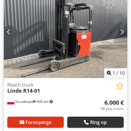
Stand: Begrænset funktionsdygtig Teknisk stand: dårlig
Batteri Volt: 48V Batteri årgang: 2019 Beskrivelse: kører,
løfter, drejer ikke Dksdpjx Nk Spefx Apwor Sideskifter,
1
/
10
Reach truck
Linde
R14-01
6.000 €
Strzałkowo
696 km
VB plus moms
Forespørge
Ring op