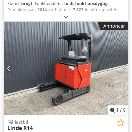
Stand:
brugt
, Funktionalitet:
fuldt funktionsdygtig
,
Produktionsår:
2014
, driftstimer:
7.823 h
, løftekapacitet:
1.400 kg
, løftehøjde:
5.260 mm
, fri løftehøjde:
1.436 mm
,
brændstoftype:
elektrisk
, mastetype:
triplex
,
Annoncer
bygningshøjde:
2.335 mm
, drivtype:
Elektro
, Reachtruck
ISO-klasse: ISO klasse 2 = 1.000 - 2.500 kg Djdpfxjyyf I Te
Apwokr Masttype: Triplex Stand: Klar til brug og fuldt
funktionsdygtig Teknisk stand: god Batteri volt: 48V
Sideskifter,
1
/
9
Nå lastbil
Linde
R14