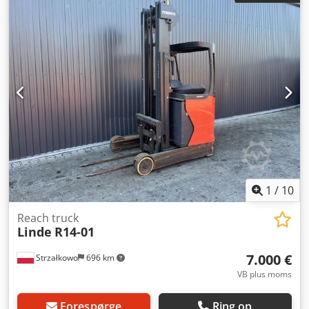
ISO-klasse: ISO klasse 2 = 1.000 - 2.500 kg Masttype: Triplex
Stand: Klar til brug og fuldt funktionsdygtig Teknisk stand:
god Batteri volt: 48V Djdpfxjzqw R So Apwokr Sideskifter,
1
/
10
Reach truck
Linde
R14-01
7.000 €
Strzałkowo
696 km
VB plus moms
Forespørge
Ring op