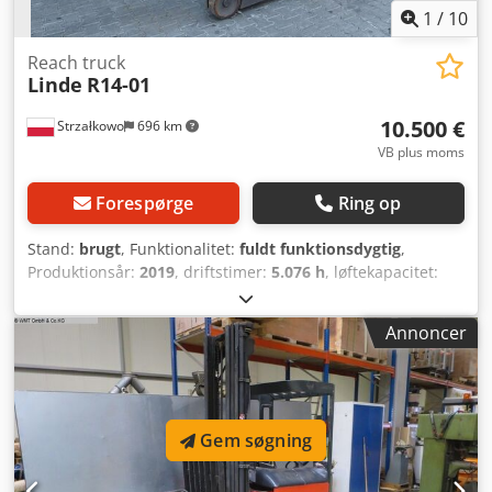
1
/
10
Reach truck
Linde
R14-01
10.500 €
Strzałkowo
696 km
VB plus moms
Forespørge
Ring op
Stand:
brugt
, Funktionalitet:
fuldt funktionsdygtig
,
Produktionsår:
2019
, driftstimer:
5.076 h
, løftekapacitet:
1.400 kg
, løftehøjde:
6.960 mm
, fri løftehøjde:
2.061 mm
,
brændstoftype:
elektrisk
, mastetype:
triplex
,
Annoncer
bygningshøjde:
2.910 mm
, drivtype:
Elektro
, Reachtruck
ISO-klasse: ISO klasse 2 = 1.000 - 2.500 kg Dkjdsy E Duvjpfx
Apwjr Masttype: Triplex Stand: Klar til brug og fuldt
funktionsdygtig Teknisk stand: god Batteri volt: 48V
Sideskifter,
Gem søgning