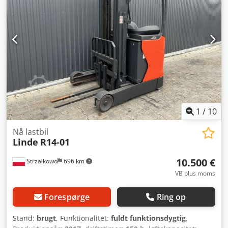
god Dedpfxjxthmvj Apwokr Batteri Volt: 48V Sideskift,
Varmeapparat, fuldkabine,
1
/
10
Nå lastbil
Linde
R14-01
10.500 €
Strzałkowo
696 km
VB plus moms
Forespørge
Ring op
Stand:
brugt
, Funktionalitet:
fuldt funktionsdygtig
,