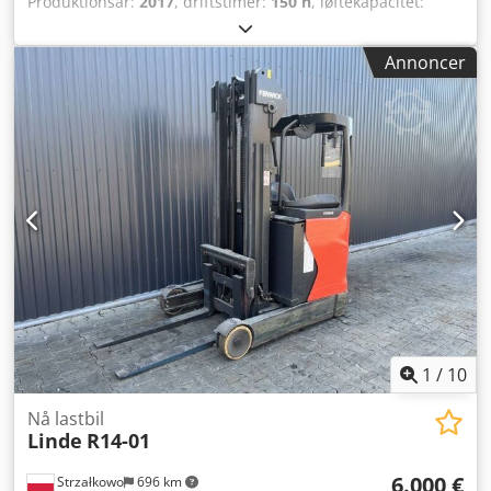
Produktionsår:
2017
, driftstimer:
150 h
, løftekapacitet:
1.400 kg
, løftehøjde:
5.160 mm
, fri løftehøjde:
1.436 mm
,
brændstoftype:
elektrisk
, mastetype:
triplex
,
Annoncer
bygningshøjde:
2.285 mm
, drivtype:
Elektro
, Reachtruck
ISO-klasse: ISO klasse 2 = 1.000 - 2.500 kg Masttype: Triplex
Djdsxaf Svopfx Apwekr Stand: Klar til brug og fuldt
funktionsdygtig Teknisk stand: god Batteri volt: 48V
Sideskifter,
1
/
10
Nå lastbil
Linde
R14-01
6.000 €
Strzałkowo
696 km