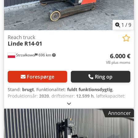
1
/
9
Reach truck
Linde
R14-01
6.000 €
Strzałkowo
696 km
VB plus moms
Forespørge
Ring op
Stand:
brugt
, Funktionalitet:
fuldt funktionsdygtig
,
Produktionsår:
2020
, driftstimer:
12.599 h
, løftekapacitet:
1.400 kg
, løftehøjde:
8.560 mm
, fri løftehøjde:
2.636 mm
,
brændstoftype:
elektrisk
, mastetype:
triplex
,
Annoncer
bygningshøjde:
3.485 mm
, drivtype:
Elektro
, Reachtruck
ISO-klasse: ISO-klasse 2 = 1.000 - 2.500 kg Masttype: Triplex
Dksdpfx Ajzgp U Uopwer Stand: Driftsklar og fuldt
funktionsdygtig Teknisk stand: god Batteri volt: 48V Batteri