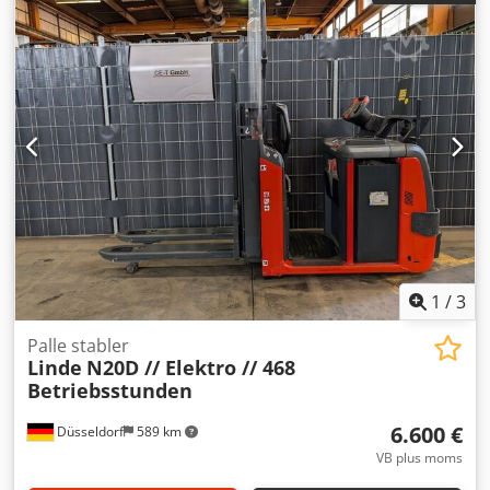
Batterispænding: 24V Credpfx Asy Trn Tjg Eef
1
/
3
Palle stabler
Linde
N20D // Elektro // 468
Betriebsstunden
6.600 €
Düsseldorf
589 km
VB plus moms