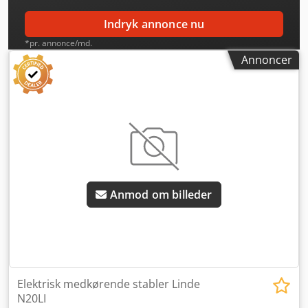
Indryk annonce nu
*pr. annonce/md.
Annoncer
Anmod om billeder
Elektrisk medkørende stabler Linde
N20LI