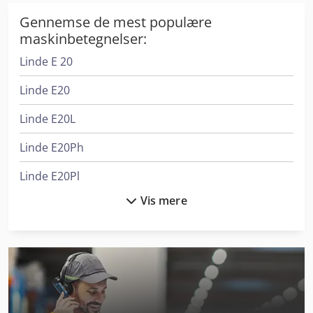
Gennemse de mest populære
maskinbetegnelser:
Linde E 20
Linde E20
Linde E20L
Linde E20Ph
Linde E20Pl
Vis mere
Linde H 20
Linde H14D
Linde H14T
Linde H18D