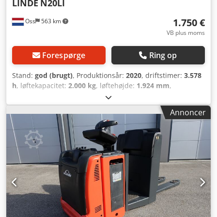
LINDE
N20LI
1.750 €
Oss
563 km
VB plus moms
Forespørge
Ring op
Stand:
god (brugt)
, Produktionsår:
2020
, driftstimer:
3.578
h
, løftekapacitet:
2.000 kg
, løftehøjde:
1.924 mm
,
brændstoftype:
elektrisk
, mastetype:
duplex
,
bygningshøjde:
1.490 mm
, kilometerstand:
3.578 km
,
Annoncer
Elektrisk stablermaskine Mærke: Linde (Tyskland) Årgang:
2020 Driftstimer: 3.578 t Kapacitet: 2.000 kg Løftehøjde:
1.924 mm Gennemkørselshøjde: 1.490 mm Batteri: 2020
med lader Credpoy Smd Tefx Ag Eof