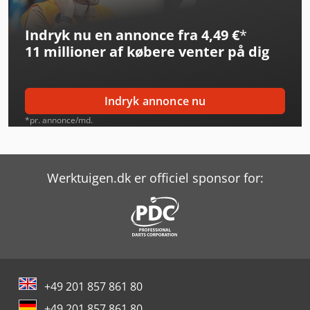
Linde H18T
Indryk nu en annonce fra 4,49 €
*
Linde H30D
11 millioner af købere
venter på dig
Linde H40D
Linde H40T
Indryk annonce nu
Linde L10B
*pr. annonce/md.
Linde L12I
Linde L20
Werktuigen.dk er officiel sponsor for:
Linde L20Ap
Linde P20
Linde R20
+49 201 857 861 80
Linde R20G
+49 201 857 861 80