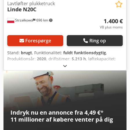
Lavtløfter plukketruck
Linde
N20C
1.400 €
Strzałkowo
696 km
VB plus moms
Forespørge
Ring op
Stand:
brugt
, Funktionalitet:
fuldt funktionsdygtig
,
Produktionsår:
2020
, driftstimer:
5.213 h
, løftekapacitet:
2.000 kg
, brændstoftype:
elektrisk
, drivtype:
Elektro
,
Lavløftende plukketruck Stand: Klar til brug og fuldt
funktionsdygtig Credpfxjy Si Rcj Ag Esf Teknisk stand: God
Batterispænding: 24V
Indryk nu en annonce fra 4,49 €
*
11 millioner af købere
venter på dig