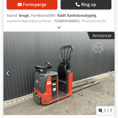
Forespørge
Ring op
Stand:
brugt
, Funktionalitet:
fuldt funktionsdygtig
,
maskine/køretøjsnummer:
724859V00002
, Produktionsår:
2019
, driftstimer:
468 h
, løftekapacitet:
2.000 kg
,
løftehøjde:
1.780 mm
, brændstoftype:
elektrisk
,
Annoncer
mastetype:
simplex
, bygningshøjde:
2.180 mm
,
gaffellængde:
1.200 mm
, drivtype:
Elektro
, Stabler med
høj løfteevne Cjdpfx Asuhw Rrsg Ejrf Chassisnummer:
724859V00002 Mastertype: Standard Stand: Istandsat uden
garanti Teknisk stand: god Batteri Volt: 24V Batteri Ah:
620Ah Batteri årgang: 2019 Beskrivelse: Linde N20D Nr.:
R0041 Årgang: 2019 Driftstimer: 468 Maskinen er visuelt i
meget god og teknisk i god stand. Oplader fås på
forespørgsel. Forbehold for fejl og mellemsalg. Hvis du ikke
har fundet den ønskede truck, kontakt os – vi har et stort
udvalg af andre maskiner på lager.
1
/
7