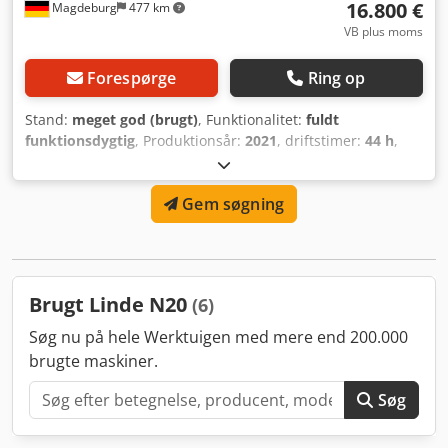
16.800 €
Magdeburg
477 km
VB plus moms
Forespørge
Ring op
Stand:
meget god (brugt)
, Funktionalitet:
fuldt
funktionsdygtig
, Produktionsår:
2021
, driftstimer:
44 h
,
løftekapacitet:
2.000 kg
, løftehøjde:
4.355 mm
, fri
løftehøjde:
1.540 mm
, brændstoftype:
elektrisk
,
Gem søgning
mastetype:
triplex
, bygningshøjde:
2.130 mm
,
Skydemasttruck Linde R20 N, årgang 2021, 44 driftstimer,
løftekapacitet 2000 kg, triplexmast, løftehøjde 4355 mm,
byggehøjde 2130 mm, fuld friløft 1001 mm, chassis bredde
1140 mm, tiltbar gaffelbord med sideforskydning,
Brugt Linde N20
(6)
komfortsæde med luftaffjedring, lader med aquamatik,
serienr. P21120Y00551 Cedpfx Asytpddjg Ejrf
Søg nu på hele Werktuigen med mere end 200.000
brugte maskiner.
Søg