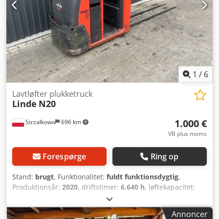
1
/
6
Lavtløfter plukketruck
Linde
N20
1.000 €
Strzałkowo
696 km
VB plus moms
Forespørge
Ring op
Stand:
brugt
, Funktionalitet:
fuldt funktionsdygtig
,
Produktionsår:
2020
, driftstimer:
6.640 h
, løftekapacitet:
2.000 kg
, brændstoftype:
elektrisk
, gaffellængde:
2.400
mm
, drivtype:
Elektro
, Lavløftende plukketruck Stand: Klar
Annoncer
til brug og fuldt funktionsdygtig Teknisk stand: God