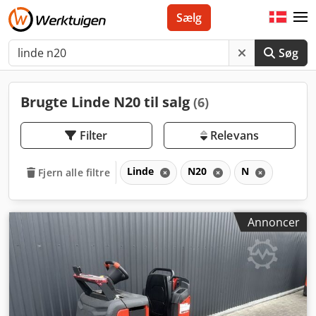
Sælg
Søg
Brugte Linde N20 til salg
(6)
Filter
Relevans
Linde
N20
N
Fjern alle filtre
Annoncer