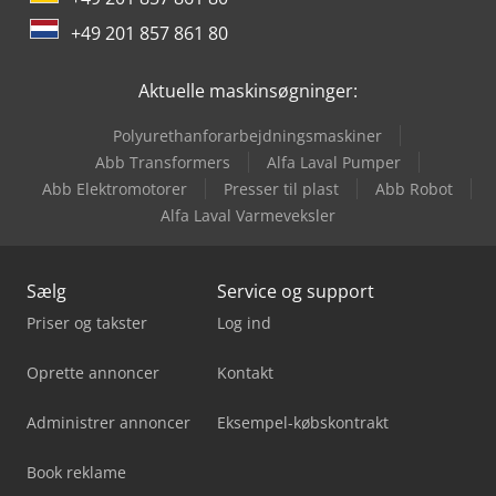
Linde T20
+49 201 857 861 80
Linde T20Ap
Aktuelle maskinsøgninger:
Linde T20S
Polyurethanforarbejdningsmaskiner
Linde T20Sp
Abb Transformers
Alfa Laval Pumper
Abb Elektromotorer
Presser til plast
Abb Robot
Linde W20
Alfa Laval Varmeveksler
Sælg
Service og support
Priser og takster
Log ind
Oprette annoncer
Kontakt
Administrer annoncer
Eksempel-købskontrakt
Book reklame