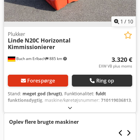
1
/
10
Plukker
Linde
N20C Horizontal
Kimmissionierer
3.320 €
Buch am Erlbach
885 km
EXW VB plus moms
Forespørge
Ring op
Stand:
meget god (brugt)
, Funktionalitet:
fuldt
funktionsdygtig
, maskine/køretøjsnummer:
710119036813
,
Produktionsår:
2017
, driftstimer:
856 h
, løftekapacitet:
2.000 kg
, løftehøjde:
150 mm
, brændstoftype:
elektrisk
,
batterikapacitet:
375 Ah
, gaffellængde:
1.200 mm
, dækkets
Oplev flere brugte maskiner
tilstand:
90 procent
, Linde N20C elektrisk horisontal
plukketruk fra 2017 med 856 driftstimer. Kan køres med
løftet gaffel. Kørsel (frem/tilbage) uden brug af platformen