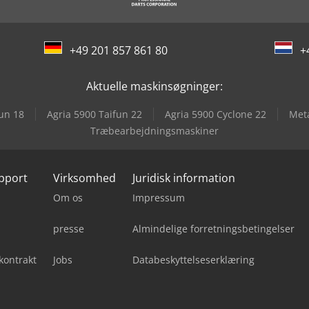
+49 201 857 861 80
+
Aktuelle maskinsøgninger:
un 18
Agria 5900 Taifun 22
Agria 5900 Cyclone 22
Met
Træbearbejdningsmaskiner
upport
Virksomhed
Juridisk information
Om os
Impressum
presse
Almindelige forretningsbetingelser
kontrakt
Jobs
Databeskyttelseserklæring