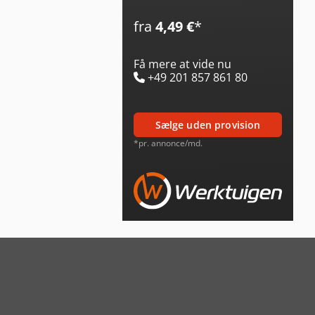
fra
4,49 €
*
Få mere at vide nu
+49 201 857 861 80
sælge uden provision
*pr. annonce/md.