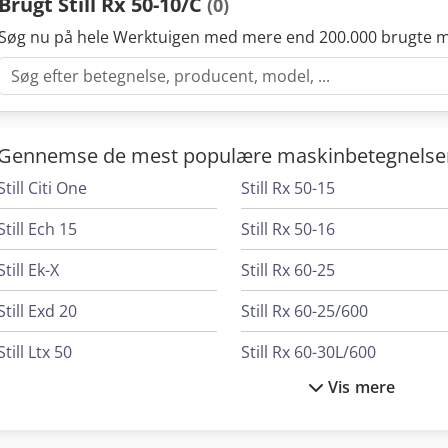
Brugt Still Rx 50-10/C
(0)
Søg nu på hele Werktuigen med mere end 200.000 brugte m
Gennemse de mest populære maskinbetegnelse
Still Citi One
Still Rx 50-15
Still Ech 15
Still Rx 50-16
Still Ek-X
Still Rx 60-25
Still Exd 20
Still Rx 60-25/600
Still Ltx 50
Still Rx 60-30L/600
Vis mere
Still Ltx 70
Still Rx 60-35L
Still Mx-X
Still Rx 60-40