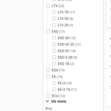
LTX
(23)
LTX 70
(11)
LTX 50
(8)
LTX 20
(1)
EXD
(17)
EXD 20
(15)
EXD-SF 20
(11)
EXD-SF
(10)
EXD-S 20
(5)
EXD 18
(2)
EGV
(15)
EK
(15)
EK-X
(14)
EK-X 10
(11)
ECU
(12)
Vis mere
Pris: