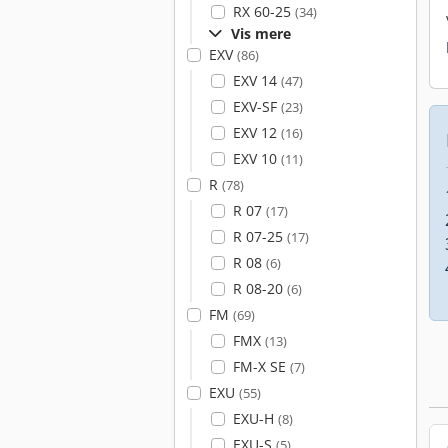
RX 60-25
(34)
Vis mere
EXV
(86)
EXV 14
(47)
EXV-SF
(23)
EXV 12
(16)
EXV 10
(11)
R
(78)
R 07
(17)
R 07-25
(17)
R 08
(6)
R 08-20
(6)
FM
(69)
FMX
(13)
FM-X SE
(7)
EXU
(55)
EXU-H
(8)
EXU-S
(5)