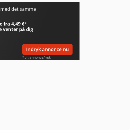
r med det samme
 fra 4,49 €
*
e
venter på dig
Indryk annonce nu
*pr. annonce/md.