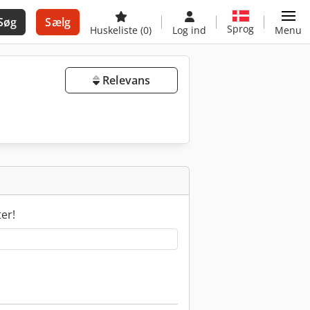
Søg
Sælg
Sprog
Huskeliste
(0)
Log ind
Menu
Relevans
ter!