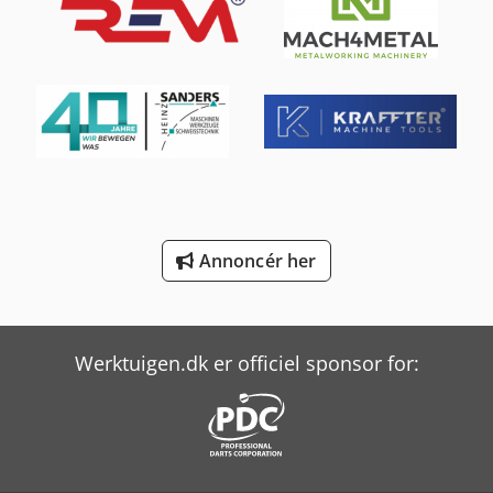
Man L 2000
Manitou Mla-T 516-75 H
Mercedes-Benz Mb Trac
Mercedes-Benz Sprinter 300
Mercedes-Benz Sprinter 500
Annoncér her
Mercedes-Benz V
Schanbacher S-3-50
Yeong Chin Machinery Industries Co. Ltd. (Ycm) Nfx400A
Werktuigen.dk er officiel sponsor for: