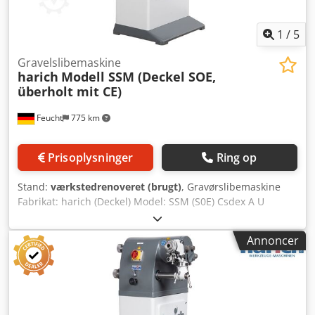
1
/
5
Gravelslibemaskine
harich
Modell SSM (Deckel SOE,
überholt mit CE)
Feucht
775 km
Prisoplysninger
Ring op
Stand:
værkstedrenoveret (brugt)
, Gravørslibemaskine
Fabrikat: harich (Deckel) Model: SSM (S0E) Csdex A U
Rgopfx Abhjrf Renoveret med CE med garanti Tilbehør: -
Maskinstander - Integreret støvudsugning - Slibeskive med
Annoncer
flange - Aftræksværktøj - Betjeningsvejledning inkl. ny
maskinelektronik ifølge gældende sikkerhedsbestemmelser
inkl. ny koblingsplan inkl. CE-dokumentation inkl. CE-
skiltning inkl. CE-overensstemmelseserklæring