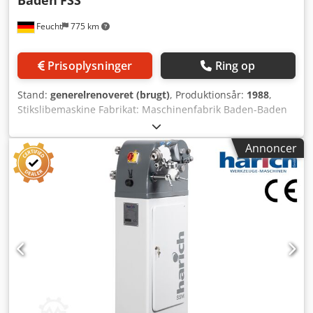
Feucht
775 km
Prisoplysninger
Ring op
Stand:
generelrenoveret (brugt)
, Produktionsår:
1988
,
Stikslibemaskine Fabrikat: Maschinenfabrik Baden-Baden
Model: FSS Årgang: 1985 – renoveret, nylakeret RAL7012
basaltgrå, RAL 7035 lysegrå Maskin-nr.: 2992 Garanti: 12
Annoncer
måneder ved et-skift-drift fra levering, på den af os
renoverede mekanik. Elektrik og elektronik er undtaget, da
disse kun har gennemgået en funktionstest. Ved maskiner
uden for vores nordbayerske salgsområde, afholdes
rejseomkostninger af kunden. Tilbehør: - Slibeskive med
flange - Betjeningsvejledning med ny elektrisk installation
Tænd/sluk-kontakt i nyt kabinet med
underspændingsspole for at sikre genstartsbeskyttelse, til
eksempel ved strømsvigt eller hvis netstikket trækkes ud
Brugt – sælges som beset Maskinen er teknisk på niveau
med det oprindelige fabrikationsår. Codjtqdqgspfx Abhjrf