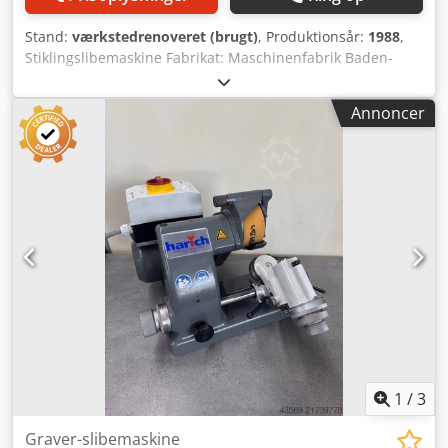
Stand:
værkstedrenoveret (brugt)
, Produktionsår:
1988
,
Stiklingslibemaskine Fabrikat: Maschinenfabrik Baden-
Baden Model: FSS Årgang: 1988 – renoveret, nymalet
RAL7012 basaltgrå, RAL7035 lysegrå Maskinnr.: 3018
Annoncer
Garanti: 12 måneder ved ét-holdsdrift fra levering. For
maskiner uden for vores nordbayerske salgsområde
afholdes rejseudgifter af kunden. Credpexxyt Ssfx Abhef
Tilbehør: - Maskinstander - Slibeskive med flange -
Betjeningsvejledning inkl. ny el-installation Tænd/sluk-
knap i nyt kabinet med underspændingsspole til sikring af
genstartsbeskyttelse f.eks. ved strømsvigt eller frakobling
af netstik Brugt – sælges som beset Maskinen svarer
teknisk til standarden på fremstillingstidspunktet.
1
/
3
Graver-slibemaskine