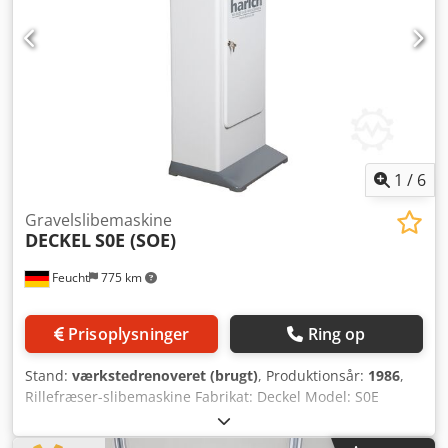
1
/
6
Gravelslibemaskine
DECKEL
S0E (SOE)
Feucht
775 km
Prisoplysninger
Ring op
Stand:
værkstedrenoveret (brugt)
, Produktionsår:
1986
,
Rillefræser-slibemaskine Fabrikat: Deckel Model: S0E
Årgang: 1986 – renoveret, nymalet RAL7035 lysegrå /
RAL7012 basaltgrå Maskinnr.: 86-5751 med garanti