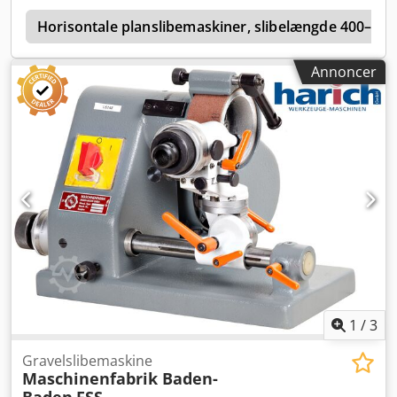
on/off-kontakt Cjdpfeqctp Sox Abhsrf med
underspændingsudløser for at sikre genstartsbeskyttelse
Horisontale planslibemaskiner, slibelængde 400–6
fx ved strømafbrydelse eller udtagning af netstik inkl.
fremstilling af en adapter-monteringsplade - Brugt, sælges
Annoncer
som beset -
1
/
3
Gravelslibemaskine
Maschinenfabrik Baden-
Baden
FSS