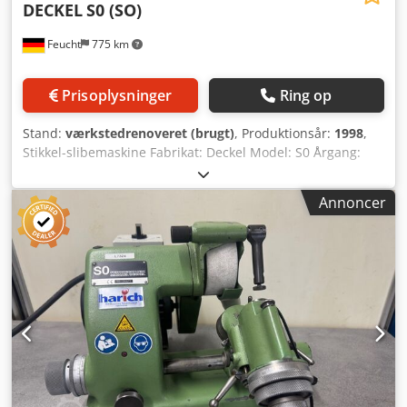
DECKEL
S0 (SO)
Feucht
775 km
Prisoplysninger
Ring op
Stand:
værkstedrenoveret (brugt)
, Produktionsår:
1998
,
Stikkel-slibemaskine Fabrikat: Deckel Model: S0 Årgang:
1998 – istandsat, ny-lakeret RAL7035 lysegrå / RAL7012
basaltgrå Maskin-nr.: 26230 Garanti: 12 måneder ved 1-
Annoncer
holdsdrift fra levering. For maskiner udenfor vores
nordbayerske salgsområde betales rejseudgifter af
kunden. Crjdjy Drkcepfx Abhsf Tilbehør: - Slibeskive med
flange - Betjeningsvejledning Inkl. ny el-installation
Tænd-/sluk-knap i nyt kabinet med underspændingsspole
til realisering af genstartsbeskyttelse f.eks. ved strømsvigt
eller hvis netstikket trækkes ud Brugt som beset Maskinens
tekniske stand svarer til produktionsåret.