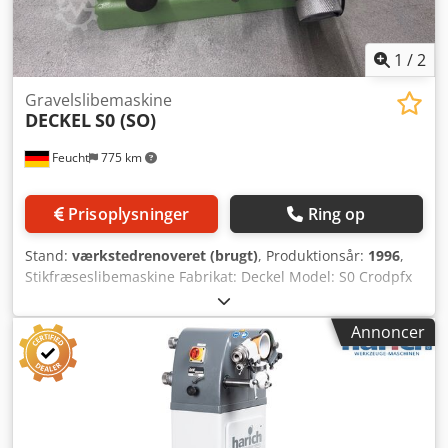
1
/
2
Gravelslibemaskine
DECKEL
S0 (SO)
Feucht
775 km
Prisoplysninger
Ring op
Stand:
værkstedrenoveret (brugt)
, Produktionsår:
1996
,
Stikfræseslibemaskine Fabrikat: Deckel Model: S0 Crodpfx
Abjx Hx Elshef Årgang: 1996 – værkstedstestet Maskinnr.:
26617 Tilbehør: - Slibeskive med flange -
Annoncer
Betjeningsvejledning Brugt som beset Maskinen svarer
teknisk til stand ved produktionsåret.