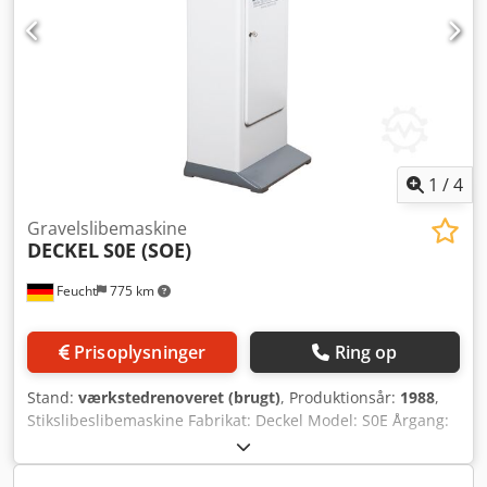
1
/
4
Gravelslibemaskine
DECKEL
S0E (SOE)
Feucht
775 km
Prisoplysninger
Ring op
Stand:
værkstedrenoveret (brugt)
, Produktionsår:
1988
,
Stikslibeslibemaskine Fabrikat: Deckel Model: S0E Årgang:
1988 – renoveret, nymalet RAL7035 lys grå / RAL7012
basaltgrå Maskinnr.: 88-6730 Garanti: 12 måneder ved