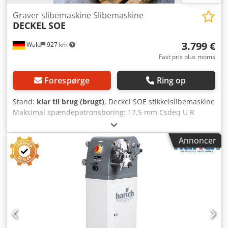
Graver slibemaskine Slibemaskine
DECKEL
SOE
3.799 €
Wald
927 km
Fast pris plus moms
Forespørge
Ring op
Stand:
klar til brug (brugt)
, Deckel SOE stikkelslibemaskine
Maksimal spændepatronsboring: 17,5 mm Csdeq U R
Tzopfx Abherf Maksimal slibelængde: 90 mm Største
slibevinkel: 180° Maksimal sliberadius: 10 mm
Annoncer
Grovforskydebevægelse: 100 mm Finindstilling: 15 mm
Svingbarhed af delhovedholder: 90° Grovjustering
delhovedslæde: 40 mm Finjustering delhovedslæde: 12
mm Højde fra rørføringscenter til slibespindelcenter: 140
mm Skivestørrelse: 100 x 50 x 20 mm Tilbehør: Skinne til
spiralbor, optik, spændepatroner, slibeskiver Du er
velkommen til at komme forbi til en besigtigelse. Vi kan
arrangere en prisbillig spedition for dig! Du modtager en