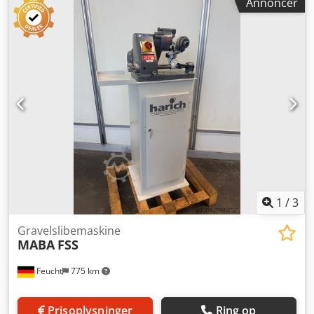
Annoncer
Tilbehør: - Maskinstativ - Integreret støvudsugning -
Slibeskive med flange - Aftræksværktøj -
Betjeningsvejledning Inkl. montering af en tænd/sluk-
kontakt med underspændingsudløser for at realisere
genstartbeskyttelse f.eks. ved strømsvigt eller hvis
netstikket trækkes ud inkl. fremstilling af en adapterplade
til montering Brugt, som beset Maskinen svarer teknisk til
den stand, der var gældende ved produktionsåret.
Cedjqctnispfx Abhsrf
1
/
3
Gravelslibemaskine
MABA
FSS
Feucht
775 km
Prisoplysninger
Ring op