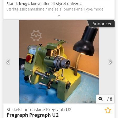
Stand:
brugt
, konventionelt styret universal
værktøjsslibemaskine / mejselslibemaskine Type/model:
Deckel S1 Tilstand: Brugt Årstal: 1980'erne Tekniske data
Centerhøjde: 65 mm - 95 mm Csdpfx Abezmrzwshorf
Annoncer
Centerafstand: maks. 250 mm Slibediameter: maks. 130
mm Bordsdimensioner: ca. 470 x 175 mm
Spindelhastighed: 3.750 o/min til 7.500 o/min, trinløs
regulering Motoreffekt: 0,6 / 0,75 kW; 400 V Udstyr: - kilesko
- spændetangsholder MK 4 Anmodningsartikel:
Transportomkostninger i et individuelt tilbud.
1
/
8
Stikkelslibemaskine Pregraph U2
Pregraph
Pregraph U2