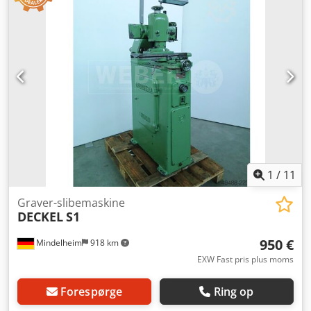
1
/
11
Graver-slibemaskine
DECKEL
S1
950 €
Mindelheim
918 km
EXW Fast pris plus moms
Forespørge
Ring op